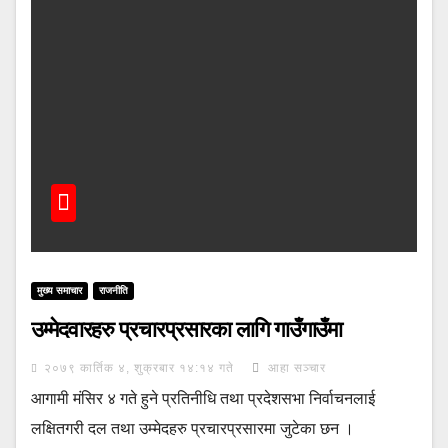
मुख्य समाचार
राजनीति
उम्मेदवारहरु प्रचारप्रसारका लागि गाउँगाउँमा
२०७९ कार्तिक ४, शुक्रबार १४:१४ गते
आहा सञ्चार
आगामी मंसिर ४ गते हुने प्रतिनीधि तथा प्रदेशसभा निर्वाचनलाई
लक्षितगरी दल तथा उम्मेदहरु प्रचारप्रसारमा जुटेका छन ।