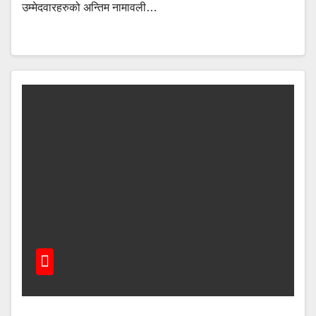
उम्मेदवारहरुको अन्तिम नामावली…