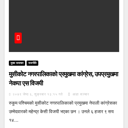
मुख्य समाचार
राजनीति
मुसीकोट नगरपालिकाको प्रमुखमा कांग्रेस, उपप्रमुखमा
नेकपा एस विजयी
२०७९ जेष्ठ ६, शुक्रबार १३:१५ गते
आहा सञ्चार
रुकुम पश्चिमको मुसीकोट नगरपालिकाको प्रमुखमा नेपाली कांग्रेसका
उम्मेदवारको महेन्द्र केसी विजयी भएका छन । उनले ६ हजार ९ सय
१४…