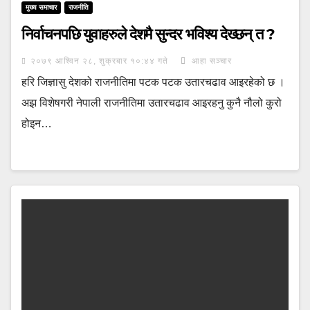
मुख्य समाचार
राजनीति
निर्वाचनपछि युवाहरुले देशमै सुन्दर भविश्य देख्छन् त ?
२०७९ आश्विन २८, शुक्रबार १०:४४ गते
आहा सञ्चार
हरि जिज्ञासु देशको राजनीतिमा पटक पटक उतारचढाव आइरहेको छ ।
अझ विशेषगरी नेपाली राजनीतिमा उतारचढाव आइरहनु कुनै नौलो कुरो
होइन…