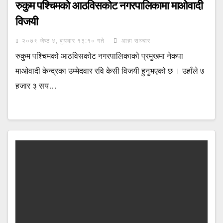
रुकुम पश्चिमको आठविसकोट नगरपालिकामा माओवादी
विजयी
२०७९ जेष्ठ ४, बुधबार १३:१० गते
आहा सञ्चार
रुकुम पश्चिमको आठविसकोट नगरपालिकाको प्रमुखमा नेकपा
माओवादी केन्द्रका उम्मेदवार रवि केसी विजयी हुनुभएको छ । उहाँले ७
हजार ३ सय…