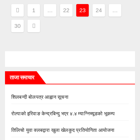
Posts
1
…
22
23
24
…
pagination
30
ताजा समाचार
शिलबन्दी बोलपत्र आह्वान सूचना
रोल्पाको इरिवाङ केन्द्रबिन्दु भएर ४.४ म्याग्निच्यूडको भूकम्प
तिलिचो युवा क्लबद्वारा खुला खेलकुद प्रतियोगिता आयोजना