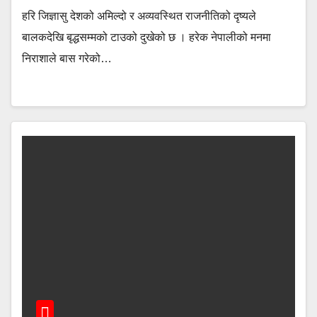
हरि जिज्ञासु देशको अमिल्दो र अव्यवस्थित राजनीतिको दृष्यले
बालकदेखि बृद्धसम्मको टाउको दुखेको छ । हरेक नेपालीको मनमा
निराशाले बास गरेको…