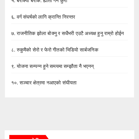
५.
बैराक्यौ बैराक: ह्याँती गर्ने कुरा
६.
वर्ग संघर्षको लागि क्रान्ति निरन्तर
७.
राजनीतिक झोला बोक्नु र सधैंभरी एउटै अध्यक्ष हुनु राम्रो होईन
८.
रुकुमैको सेरो र फेरो गीतको भिडियो सार्बजनिक
९.
योजना सम्पन्न हुने समयमा सम्झौता नै भएनन्
१०.
सञ्चार क्षेत्रमा नआएको संघीयता