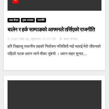
आहा विचार
मुख्य समाचार
राजनीति
बालेन र हर्क साम्पाङको आगमनले तर्सिएको राजनीति
२०७९ जेष्ठ २७, शुक्रबार १०:२१ गते
आहा सञ्चार
हरि जिज्ञासु स्थानीय तहको निर्वाचन नजिकिदै गर्दा मलाई मेरो जीवनको
पहिलो पटक धरान जाने मौका जु¥यो । धरान सहर सुन्दर…