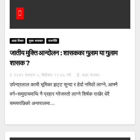
आहा विचार
मुख्य समाचार
राजनीति
जातीय मुक्ति आन्दोलन : शासकका गुलाम या गुलाम
शासक ?
२०७९ श्रावण ५, बिहीबार ११:४६ गते
आहा सञ्चार
उपेन्द्रलाल कामी भूमिका झट्ट सुन्दा र हेर्दा नमिठो लाग्ने, आफ्नै
वर्ग÷समुदायमाथि नै प्रहार गरेजस्तो लाग्ने शिर्षक राखेर धेरै
समयपछिको अन्तरालमा…