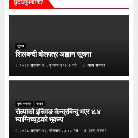
छुटाउनुभयो कि?
सूचना
शिलबन्दी बोलपत्र आह्वान सूचना
२०८३ श्रावण २०, बुधबार २१:०३ गते
आहा सञ्चार
मुख्य समाचार
समाज
रोल्पाको इरिवाङ केन्द्रबिन्दु भएर ४.४
म्याग्निच्यूडको भूकम्प
२०८३ श्रावण १८, सोमबार ०७:४८ गते
आहा सञ्चार