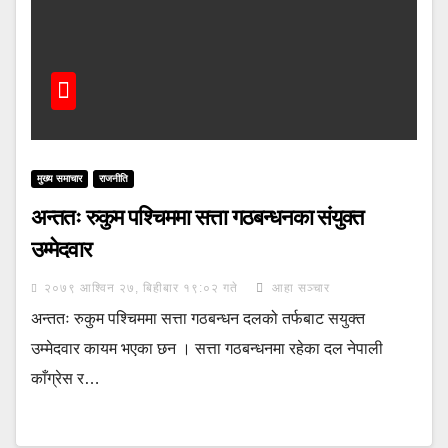
मुख्य समाचार
राजनीति
अन्ततः रुकुम पश्चिममा सत्ता गठबन्धनका संयुक्त
उम्मेदवार
२०७९ आश्विन २७, बिहीबार १९:०२ गते
आहा सञ्चार
अन्ततः रुकुम पश्चिममा सत्ता गठबन्धन दलको तर्फबाट सयुक्त
उम्मेदवार कायम भएका छन । सत्ता गठबन्धनमा रहेका दल नेपाली
काँग्रेस र…