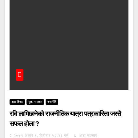
आहा विचार
मुख्य समाचार
राजनीति
रवि लामिछानेको राजनीतिक यात्रा पत्रकारिता जस्तै
सफल होला ?
२०७९ असार ९, बिहीबार १८:२६ गते
आहा सञ्चार