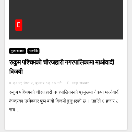
मुख्य समाचार
राजनीति
रुकुम पश्चिमको चौरजहारी नगरपालिकामा माओवादी
विजयी
२०७९ जेष्ठ ४, बुधबार १२:०५ गते
आहा सञ्चार
रुकुम पश्चिमको चौरजहारी नगरपालिकाको प्रमुखमा नेकपा माओवादी
केन्द्रका उम्मेदवार पुष्प बादी विजयी हुनुभएको छ । उहाँले ६ हजार ८
सय…