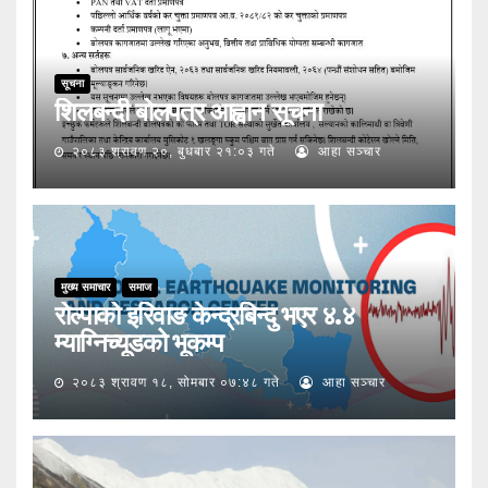
सूचना
शिलबन्दी बोलपत्र आह्वान सूचना
२०८३ श्रावण २०, बुधबार २१:०३ गते
आहा सञ्चार
मुख्य समाचार
समाज
रोल्पाको इरिवाङ केन्द्रबिन्दु भएर ४.४
म्याग्निच्यूडको भूकम्प
२०८३ श्रावण १८, सोमबार ०७:४८ गते
आहा सञ्चार