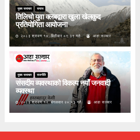
मुख्य समाचार
समाज
तिलिचो युवा क्लबद्वारा खुला खेलकुद
प्रतियोगिता आयोजना
२०८३ श्रावण १४, बिहीबार ०९:३९ गते
आहा सञ्चार
मुख्य समाचार
राजनीति
संसदीय व्यवस्थाको विकल्प नयाँ जनवादी
व्यवस्था
२०८३ श्रावण १२, मंगलवार २०:५३ गते
आहा सञ्चार