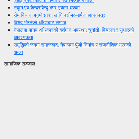
एआई युगको शैक्षिक विमर्श र परनिर्भरताको पासो
रुकुम पूर्व केन्द्रविन्दु भएर भूकम्प धक्का
रोम विधान अनुमोदनका लागि प्रजिअमार्फत ज्ञापनपत्र
विभेद भोग्नेको आँखाबाट समाज
नेपालमा मानव अधिकारको वर्तमान अवस्था: चुनौती, विचलन र सुधारको
आवश्यकता
समृद्धिको जगमा समाजवाद: नेपालमा पुँजी निर्माण र राजनीतिक भ्रमको
अन्त्य
सामाजिक सञ्जाल