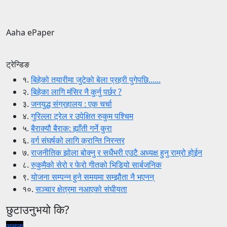
Aaha ePaper
ट्रेन्डिङ
१.
बिहेको तयारीमा जुटेको बेला प्रहरी पुगेपछि......
२.
बिहेका लागि मंसिर नै कुर्नु पर्छर ?
३.
जनयुद्ध संग्रहालय : एक चर्चा
४.
गुरिल्ला ट्रेल र उपेक्षित रुकुम पश्चिम
५.
बैराक्यौ बैराक: ह्याँती गर्ने कुरा
६.
वर्ग संघर्षको लागि क्रान्ति निरन्तर
७.
राजनीतिक झोला बोक्नु र सधैंभरी एउटै अध्यक्ष हुनु राम्रो होईन
८.
रुकुमैको सेरो र फेरो गीतको भिडियो सार्बजनिक
९.
योजना सम्पन्न हुने समयमा सम्झौता नै भएनन्
१०.
सञ्चार क्षेत्रमा नआएको संघीयता
छुटाउनुभयो कि?
सूचना