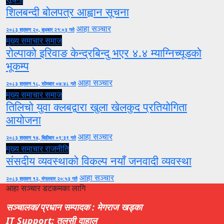
शिलबन्दी बोलपत्र आह्वान सूचना
आहा सञ्चार
२०८३ श्रावण २०, बुधबार २१:०३ गते
मुख्य समाचार
समाज
रोल्पाको इरिवाङ केन्द्रबिन्दु भएर ४.४ म्याग्निच्यूडको
भूकम्प
आहा सञ्चार
२०८३ श्रावण १८, सोमबार ०७:४८ गते
मुख्य समाचार
समाज
तिलिचो युवा क्लबद्वारा खुला खेलकुद प्रतियोगिता
आयोजना
आहा सञ्चार
२०८३ श्रावण १४, बिहीबार ०९:३९ गते
मुख्य समाचार
राजनीति
संसदीय व्यवस्थाको विकल्प नयाँ जनवादी व्यवस्था
आहा सञ्चार
२०८३ श्रावण १२, मंगलवार २०:५३ गते
आहा सञ्चार डटकमका लागि
सञ्चालक/प्रधान सम्पादक : मेगराज खड्का
IT Support: तुलसी दाहाल