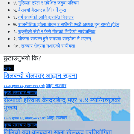
४.
गुरिल्ला ट्रेल र उपेक्षित रुकुम पश्चिम
५.
बैराक्यौ बैराक: ह्याँती गर्ने कुरा
६.
वर्ग संघर्षको लागि क्रान्ति निरन्तर
७.
राजनीतिक झोला बोक्नु र सधैंभरी एउटै अध्यक्ष हुनु राम्रो होईन
८.
रुकुमैको सेरो र फेरो गीतको भिडियो सार्बजनिक
९.
योजना सम्पन्न हुने समयमा सम्झौता नै भएनन्
१०.
सञ्चार क्षेत्रमा नआएको संघीयता
छुटाउनुभयो कि?
सूचना
शिलबन्दी बोलपत्र आह्वान सूचना
आहा सञ्चार
२०८३ श्रावण २०, बुधबार २१:०३ गते
मुख्य समाचार
समाज
रोल्पाको इरिवाङ केन्द्रबिन्दु भएर ४.४ म्याग्निच्यूडको
भूकम्प
आहा सञ्चार
२०८३ श्रावण १८, सोमबार ०७:४८ गते
मुख्य समाचार
समाज
तिलिचो युवा क्लबद्वारा खुला खेलकुद प्रतियोगिता