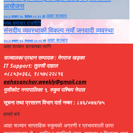
आयोजना
आहा सञ्चार
२०८३ श्रावण १४, बिहीबार ०९:३९ गते
मुख्य समाचार
राजनीति
संसदीय व्यवस्थाको विकल्प नयाँ जनवादी व्यवस्था
आहा सञ्चार
२०८३ श्रावण १२, मंगलवार २०:५३ गते
आहा सञ्चार डटकमका लागि
सञ्चालक/प्रधान सम्पादक : मेगराज खड्का
IT Support: तुलसी दाहाल
०८८५३०३६८, ९८५७८२२८१६
aahasanchar.weekly@gmail.com
मुसीकोट नगरपालिका १, रुकुम पश्चिम नेपाल
सूचना तथा प्रसारण विभाग दर्ता नम्बर : ८४६/०७४/७५
हाम्रो बारे
आहा सञ्चार साप्ताहिक रुकुमको अग्रणी र प्रभावशाली छापा