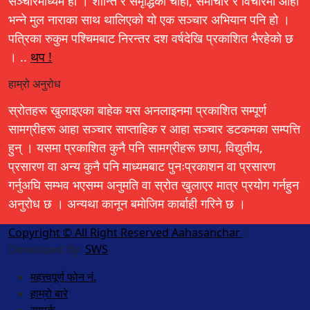
सञ्चारमाध्यम हो । शान्ति र समृद्धिको चाहा, समाचार र विचारमा आहा
भन्ने मुल नाराका साथ थालिएको यो एक सञ्चार अभियान पनि हो ।
पत्रिका रुकुम पश्चिमबाट निरन्तर दश वर्षदेखि प्रकाशित भैरहेको छ
। ..
थप !
हाम्रो अनुरोध
स्रोतहरू खुलाइएका बाहेक यस अनलाइनमा प्रकाशित सम्पूर्ण
सामग्रीहरू आहा सञ्चार साप्ताहिक र आहा सञ्चार डटकमका सम्पत्ति
हुन् । यसमा प्रकाशित कुनै पनि सामग्रीहरू छापा, विद्युतीय,
प्रसारण वा अन्य कुनै पनि माध्यमबाट पुनःप्रकाशन वा प्रसारण
गर्नुअघि सम्भव भएसम्म अनुमति वा स्रोत खुलाएर मात्र प्रयोग गर्नहुन
अनुरोध छ । अन्यथा कानून बमोजिम कार्बाही गरिने छ ।
Copyright © All Right Reserved Aahasanchar
|
Developed By:
SWS
.
महत्त्वपूर्ण फोन नं.
हाम्रो बारे