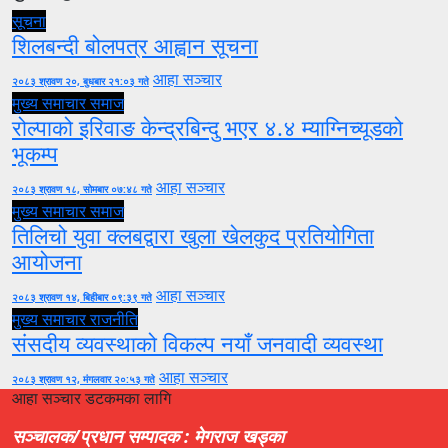
सूचना
शिलबन्दी बोलपत्र आह्वान सूचना
आहा सञ्चार
२०८३ श्रावण २०, बुधबार २१:०३ गते
मुख्य समाचार
समाज
रोल्पाको इरिवाङ केन्द्रबिन्दु भएर ४.४ म्याग्निच्यूडको
भूकम्प
आहा सञ्चार
२०८३ श्रावण १८, सोमबार ०७:४८ गते
मुख्य समाचार
समाज
तिलिचो युवा क्लबद्वारा खुला खेलकुद प्रतियोगिता
आयोजना
आहा सञ्चार
२०८३ श्रावण १४, बिहीबार ०९:३९ गते
मुख्य समाचार
राजनीति
संसदीय व्यवस्थाको विकल्प नयाँ जनवादी व्यवस्था
आहा सञ्चार
२०८३ श्रावण १२, मंगलवार २०:५३ गते
आहा सञ्चार डटकमका लागि
सञ्चालक/प्रधान सम्पादक : मेगराज खड्का