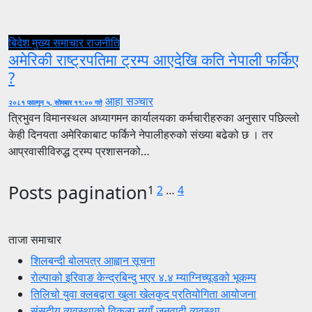
बिदेश
मुख्य समाचार
राजनीति
अमेरिकी राष्ट्रपतिमा ट्रम्प आएदेखि कति नेपाली फर्किए
?
आहा सञ्चार
२०८१ फाल्गुन ५, सोमबार ११:०० गते
त्रिभुवन विमानस्थल अध्यागमन कार्यालयका कर्मचारीहरुका अनुसार पछिल्लो
केही दिनयता अमेरिकाबाट फर्किने नेपालीहरुको संख्या बढेको छ । तर
आप्रवासीविरुद्ध ट्रम्प प्रशासनको…
Posts pagination
1
2
…
4
ताजा समाचार
शिलबन्दी बोलपत्र आह्वान सूचना
रोल्पाको इरिवाङ केन्द्रबिन्दु भएर ४.४ म्याग्निच्यूडको भूकम्प
तिलिचो युवा क्लबद्वारा खुला खेलकुद प्रतियोगिता आयोजना
संसदीय व्यवस्थाको विकल्प नयाँ जनवादी व्यवस्था