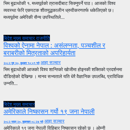
भिम बुढाथोकी १. मध्यपूर्वको त्रासदीबाट सिक्नुपर्ने पाठ। आजको विश्व
व्यवस्था फेरि एकपटक शीतयुद्धकालीन ध्रुवीकरणतर्फ धकेलिएको छ।
मध्यपूर्वमा अमेरिकी सैन्य उपस्थितिले…
बिदेश
मुख्य समाचार
राजनीति
विश्वको ऐनामा नेपाल : असंलग्नता, पञ्चशील र
बराबरीको मित्रताको अपरिहार्यता
आहा सञ्चार
२०८२ पुष ३०, बुधबार १०:०१ गते
भिम बुढाथोकी आजको विश्व शान्तिको खोजीमा होइनकी शक्तिको प्रदर्शनमा
दौडिरहेको देखिन्छ । मानव सभ्यताले यति धेरै वैज्ञानिक उपलब्धि, प्राविधिक
उन्नति…
बिदेश
मुख्य समाचार
अमेरिकाले निष्कासन गर्यो १९ जना नेपाली
आहा सञ्चार
२०८२ भाद्र २०, शुक्रबार ०८:२४ गते
अमेरिकाले १९ जना नेपाली विहिबार निष्कासन रहेको छ । ओम्नी