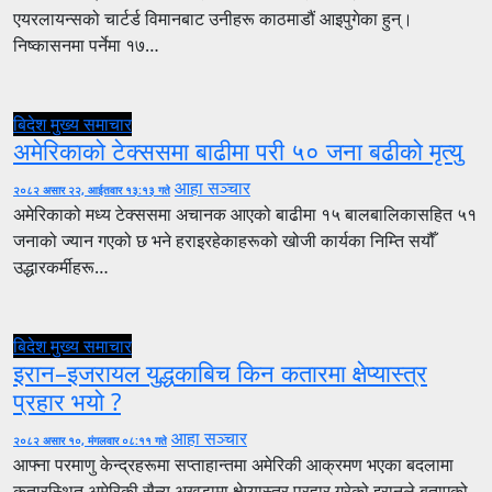
एयरलायन्सको चार्टर्ड विमानबाट उनीहरू काठमाडौं आइपुगेका हुन्।
निष्कासनमा पर्नेमा १७…
बिदेश
मुख्य समाचार
अमेरिकाको टेक्ससमा बाढीमा परी ५० जना बढीको मृत्यु
आहा सञ्चार
२०८२ असार २२, आईतवार १३:१३ गते
अमेरिकाको मध्य टेक्ससमा अचानक आएको बाढीमा १५ बालबालिकासहित ५१
जनाको ज्यान गएको छ भने हराइरहेकाहरूको खोजी कार्यका निम्ति सयौँ
उद्धारकर्मीहरू…
बिदेश
मुख्य समाचार
इरान–इजरायल युद्धकाबिच किन कतारमा क्षेप्यास्त्र
प्रहार भयो ?
आहा सञ्चार
२०८२ असार १०, मंगलवार ०८:११ गते
आफ्ना परमाणु केन्द्रहरूमा सप्ताहान्तमा अमेरिकी आक्रमण भएका बदलामा
कतारस्थित अमेरिकी सैन्य अखडामा क्षेप्यास्त्र प्रहार गरेको इरानले बताएको