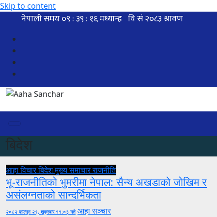
Skip to content
बिदेश
आहा विचार
बिदेश
मुख्य समाचार
राजनीति
भू-राजनीतिको भुमरीमा नेपाल: सैन्य अखडाको जोखिम र
असंलग्नताको सान्दर्भिकता
आहा सञ्चार
२०८२ फाल्गुन २९, शुक्रबार ११:०३ गते