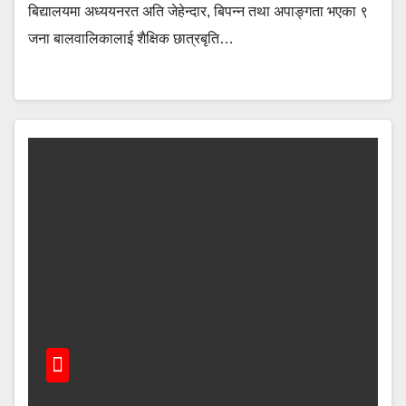
बिद्यालयमा अध्ययनरत अति जेहेन्दार, बिपन्न तथा अपाङ्गता भएका ९
जना बालवालिकालाई शैक्षिक छात्रबृति…