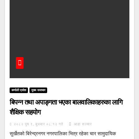
कर्णाली प्रदेश
मुख्य समाचार
बिपन्न तथा अपाङ्गता भएका बालवालिकाहरुका लागि
शैक्षिक सहयोग
२०८२ पुष ९, बुधबार ०८:१२ गते
आहा सञ्चार
सुर्खेतको बिरेन्द्रनगर नगरपालिका भित्र रहेका चार सामुदायिक