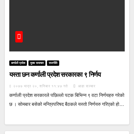
कर्णाली प्रदेश
मुख्य समाचार
राजनीति
यस्ता छन कर्णाली प्रदेश सरकारका ९ निर्णय
२०७७ भाद्र २०, शनिबार ११:४७ गते
आहा सञ्चार
कर्णाली प्रदेश सरकारले पछिल्लो पटक बिभिन्न ९ वटा निर्णयहरु गरेको
छ । सोमबार बसेको मन्त्रिपरिषद बैठकले यस्तो निर्णयरु गरिएको हो…