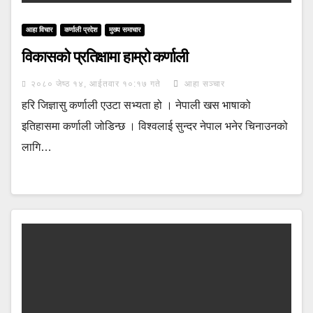
आहा विचार
कर्णाली प्रदेश
मुख्य समाचार
विकासको प्रतिक्षामा हाम्रो कर्णाली
२०८० जेष्ठ १४, आईतवार १०:१७ गते
आहा सञ्चार
हरि जिज्ञासु कर्णाली एउटा सभ्यता हो । नेपाली खस भाषाको
इतिहासमा कर्णाली जोडिन्छ । विश्वलाई सुन्दर नेपाल भनेर चिनाउनको
लागि…