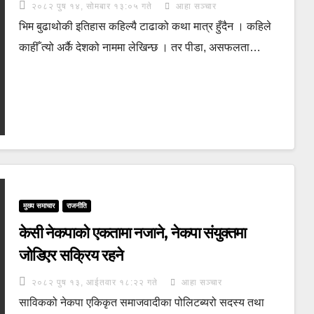
२०८२ पुष १४, सोमबार १३:०५ गते
आहा सञ्चार
भिम बुढाथोकी इतिहास कहिल्यै टाढाको कथा मात्र हुँदैन । कहिले
काहीँ त्यो अर्कै देशको नाममा लेखिन्छ । तर पीडा, असफलता…
मुख्य समाचार
राजनीति
केसी नेकपाको एकतामा नजाने, नेकपा संयुक्तमा
जोडिएर सक्रिय रहने
२०८२ पुष १३, आईतवार १८:२२ गते
आहा सञ्चार
साविकको नेकपा एकिकृत समाजवादीका पोलिटब्यरो सदस्य तथा