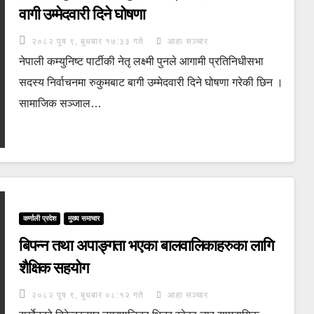
वागी उम्मेदवारी दिने घोषणा
२०८२ पुष ९, बुधबार १७:३३ गते
आहा सञ्चार
नेपाली कम्युनिष्ट पार्टीकी नेतृ लक्ष्मी पुनले आगामी प्रतिनिधीसभा
सदस्य निर्वाचनमा रुकुमबाट बागी उम्मेदवारी दिने घोषणा गरेकी छिन ।
सामाजिक सञ्जाल…
कर्णाली प्रदेश
मुख्य समाचार
बिपन्न तथा अपाङ्गता भएका बालवालिकाहरुका लागि
शैक्षिक सहयोग
२०८२ पुष ९, बुधबार ०८:१२ गते
आहा सञ्चार