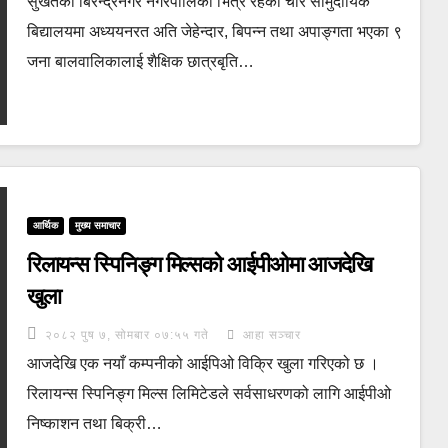
सुर्खेतको बिरेन्द्रनगर नगरपालिका भित्र रहेका चार सामुदायिक
बिद्यालयमा अध्ययनरत अति जेहेन्दार, बिपन्न तथा अपाङ्गता भएका ९
जना बालवालिकालाई शैक्षिक छात्रबृति…
आर्थिक
मुख्य समाचार
रिलायन्स स्पिनिङ्ग मिल्सको आईपीओमा आजदेखि
खुला
२०८२ पुष ७, सोमबार ०७:५५ गते
आहा सञ्चार
आजदेखि एक नयाँ कम्पनीको आईपिओ विक्रि खुला गरिएको छ ।
रिलायन्स स्पिनिङ्ग मिल्स लिमिटेडले सर्वसाधरणको लागि आईपीओ
निष्काशन तथा बिक्री…