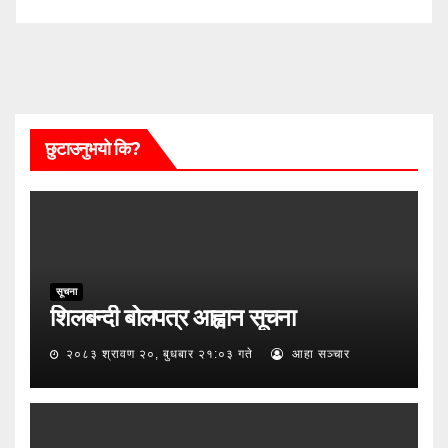
छुटाउनुभयो कि?
सूचना
शिलबन्दी बोलपत्र आह्वान सूचना
२०८३ श्रावण २०, बुधबार २१:०३ गते
आहा सञ्चार