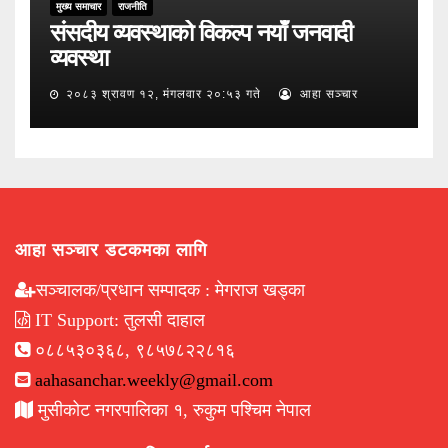
मुख्य समाचार
राजनीति
संसदीय व्यवस्थाको विकल्प नयाँ जनवादी
व्यवस्था
२०८३ श्रावण १२, मंगलवार २०:५३ गते
आहा सञ्चार
आहा सञ्चार डटकमका लागि
सञ्चालक/प्रधान सम्पादक : मेगराज खड्का
IT Support: तुलसी दाहाल
०८८५३०३६८, ९८५७८२२८१६
aahasanchar.weekly@gmail.com
मुसीकोट नगरपालिका १, रुकुम पश्चिम नेपाल