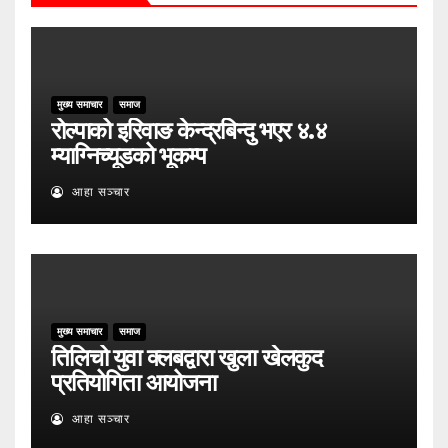
मुख्य समाचार
समाज
रोल्पाको इरिवाङ केन्द्रबिन्दु भएर ४.४
म्याग्निच्यूडको भूकम्प
आहा सञ्चार
मुख्य समाचार
समाज
तिलिचो युवा क्लबद्वारा खुला खेलकुद
प्रतियोगिता आयोजना
आहा सञ्चार