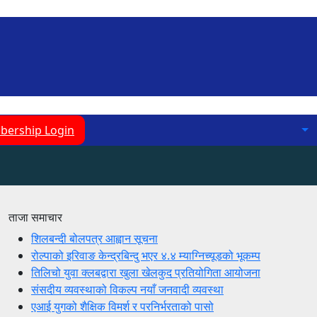
ership Login
ताजा समाचार
शिलबन्दी बोलपत्र आह्वान सूचना
रोल्पाको इरिवाङ केन्द्रबिन्दु भएर ४.४ म्याग्निच्यूडको भूकम्प
तिलिचो युवा क्लबद्वारा खुला खेलकुद प्रतियोगिता आयोजना
संसदीय व्यवस्थाको विकल्प नयाँ जनवादी व्यवस्था
एआई युगको शैक्षिक विमर्श र परनिर्भरताको पासो