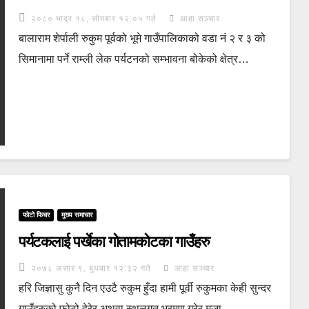
२०८० भाद्र १८, सोमबार १२:०५ गते
आहा सञ्चार
बालाराम शेर्पाली रुकुम पूर्वको भूमे गाउँपालिकाको वडा नं २ र ३ को
सिमानामा पर्ने राम्ली लेक पर्यटनको सम्भावना बोकेको क्षेत्र…
फोटो फिचर
मुख्य समाचार
पर्यटकलाई पर्खेका गोतामकोटका गाउँहरु
२०७८ असार ९, बुधबार १२:३२ गते
आहा सञ्चार
हरि जिज्ञासु कुनै दिन एउटै रुकुम हुँदा हामी पूर्वी रुकुमका केही सुन्दर
गाउँहरुको फोटो हेरेर अथवा स्थलगत भ्रमण गरेर मजा…