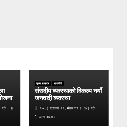
मुख्य समाचार
राजनीति
ुला
संसदीय व्यवस्थाको विकल्प नयाँ
योजना
जनवादी व्यवस्था
 गते
२०८३ श्रावण १२, मंगलवार २०:५३ गते
आहा सञ्चार