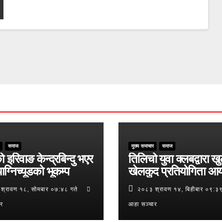
समाज
मुख्य समाचार
समाज
ो इरिवाङ केन्द्रबिन्दु भएर
तिलिचो युवा क्लबद्वारा ख
ाग्निच्यूडको भूकम्प
खेलकुद प्रतियोगिता आ
श्रावण १८, सोमबार ०७:४८ गते
२०८३ श्रावण १४, बिहीबार ०९:३९
ार
आहा सञ्चार