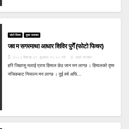
फोटो फिचर
मुख्य समाचार
जव म सगरमाथा आधार शिविर पुगेँ (फोटो फिचर)
२०८२ बैशाख ३१, बुधबार ११:०५ गते
आहा सञ्चार
हरि जिज्ञासु मलाई प्राय हिमाल छेउ जान मन लाग्छ । हिमालको दृष्य
नजिकबाट नियाल्न मन लाग्छ । दुई वर्ष अघि…