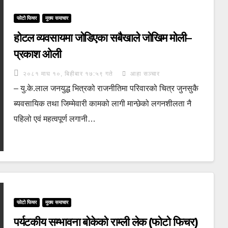
फोटो फिचर
मुख्य समाचार
होटल व्यवसायमा जोडिएका सबैखाले जोखिम मोली–
प्रकाश ओली
२०८१ माघ १०, बिहीबार १७:५९ गते
आहा सञ्चार
– यु.के.लाल जनयुद्ध भित्रको राजनीतिमा परिवारको चित्र जुनसुकै
ब्यवसायिक तथा जिम्मेवारी कामको लागी मान्छेको लगनशीलता नै
पहिलो एवं महत्वपूर्ण लगानी…
फोटो फिचर
मुख्य समाचार
पर्यटकीय सम्भावना बोकेको राम्ली लेक (फोटो फिचर)