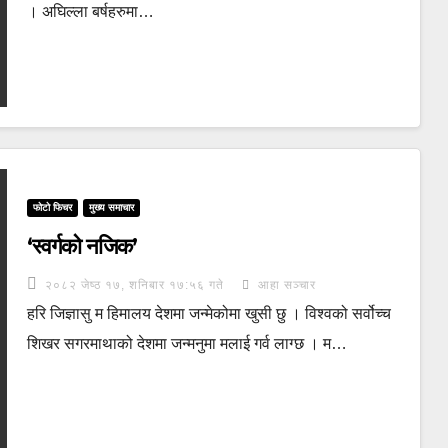
। अघिल्ला बर्षहरुमा…
फोटो फिचर
मुख्य समाचार
‘स्वर्गको नजिक’
२०८२ जेष्ठ १७, शनिबार १७:५६ गते
आहा सञ्चार
हरि जिज्ञासु म हिमालय देशमा जन्मेकोमा खुसी छु । विश्वको सर्वोच्च
शिखर सगरमाथाको देशमा जन्मनुमा मलाई गर्व लाग्छ । म…