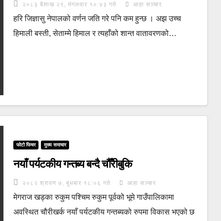
२०८३ बैशाख २९, मंगलवार १०:४३ गते
आहा सञ्चार
हरि जिज्ञासु नेपालको वर्णन जति गरे पनि कम हुन्छ । अझ उच्च
हिमाली बस्ती, सेताम्मे हिमाल र त्यहाँको शान्त वातावरणको…
फोटो फिचर
मुख्य समाचार
नयाँ पर्यटकीय गन्तब्य बन्दै चौँरीबुकि
२०८२ श्रावण ७, बुधबार १८:०६ गते
आहा सञ्चार
मेगराज खड्का रुकुम पश्चिम रुकुम पूर्वको भूमे गाउँपालिकामा
अवस्थित चौरीखर्क नयाँ पर्यटकीय गन्तब्यको रुपमा विकास भएको छ