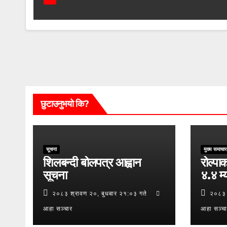
छुटाउनुभयो कि?
सूचना
मुख्य समाचार
शिलबन्दी बोलपत्र आह्वान
रोल्पाक
सूचना
४.४ म्य
२०८३ श्रावण २०, बुधबार २१:०३ गते
२०८३ 
आहा सञ्चार
आहा सञ्च