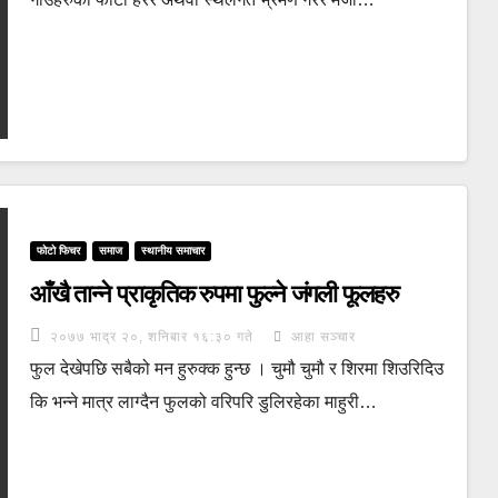
फोटो फिचर
समाज
स्थानीय समाचार
आँखै तान्ने प्राकृतिक रुपमा फुल्ने जंगली फूलहरु
२०७७ भाद्र २०, शनिबार १६:३० गते
आहा सञ्चार
फुल देखेपछि सबैको मन हुरुक्क हुन्छ । चुमौ चुमौ र शिरमा शिउरिदिउ
कि भन्ने मात्र लाग्दैन फुलको वरिपरि डुलिरहेका माहुरी…