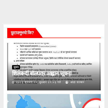
छुटाउनुभयो कि?
सूचना
शिलबन्दी बोलपत्र आह्वान सूचना
२०८३ श्रावण २०, बुधबार २१:०३ गते
आहा सञ्चार