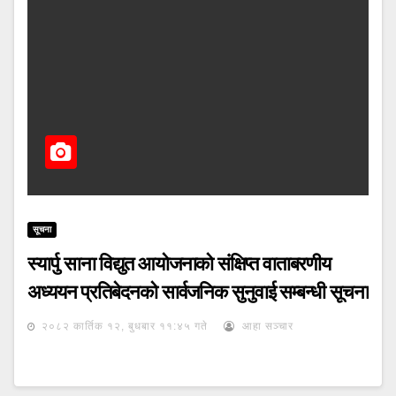
सूचना
स्यार्पु साना विद्युत आयोजनाको संक्षिप्त वाताबरणीय
अध्ययन प्रतिबेदनको सार्वजनिक सुनुवाई सम्बन्धी सूचना
२०८२ कार्तिक १२, बुधबार ११:४५ गते
आहा सञ्चार