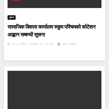
सूचना
सामाजिक विकास कार्यालय रुकुम पश्चिमको कोटेशन
आह्वान सम्बन्धी सूचना
२०८२ मंसिर ३, बुधबार ०८:१९ गते
आहा सञ्चार