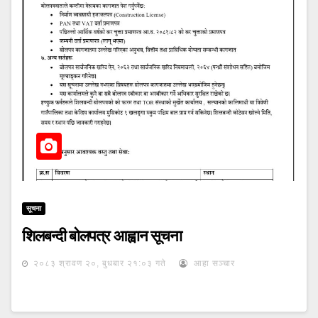
सूचना
शिलबन्दी बोलपत्र आह्वान सूचना
२०८३ श्रावण २०, बुधबार २१:०३ गते
आहा सञ्चार