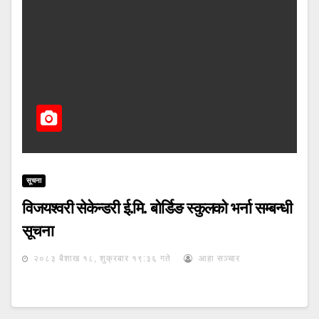
सूचना
विजयश्वरी सेकेन्डरी ई.मि. बोर्डिङ स्कुलको भर्ना सम्बन्धी
सूचना
२०८३ बैशाख १८, शुक्रबार १९:३६ गते
आहा सञ्चार