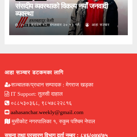
संसदीय व्यवस्थाको विकल्प नयाँ जनवादी
व्यवस्था
२०८३ श्रावण १२, मंगलवार २०:५३ गते
आहा सञ्चार
आहा सञ्चार डटकमका लागि
सञ्चालक/प्रधान सम्पादक : मेगराज खड्का
IT Support: तुलसी दाहाल
०८८५३०३६८, ९८५७८२२८१६
aahasanchar.weekly@gmail.com
मुसीकोट नगरपालिका १, रुकुम पश्चिम नेपाल
सूचना तथा प्रसारण विभाग दर्ता नम्बर : ८४६/०७४/७५