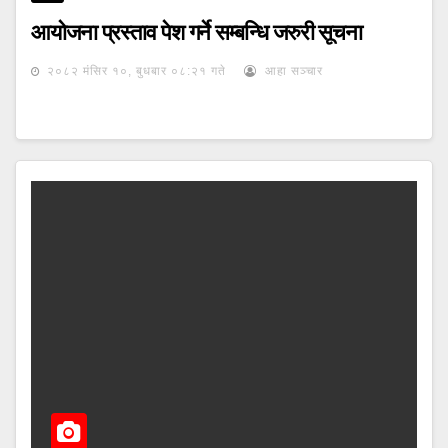
आयोजना प्रस्ताव पेश गर्ने सम्बन्धि जरुरी सूचना
२०८२ मंसिर १०, बुधबार ०८:२१ गते
आहा सञ्चार