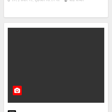
२०८३ असार १२, शुक्रबार ०७:२१ गते
आहा सञ्चार