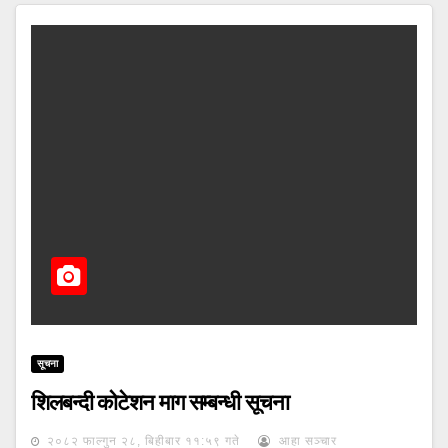
सूचना
शिलबन्दी कोटेशन माग सम्बन्धी सूचना
२०८२ फाल्गुन २८, बिहीबार ११:५९ गते
आहा सञ्चार