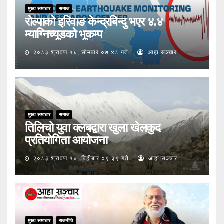
मुख्य समाचार
समाज
रोल्पाको इरिवाङ केन्द्रबिन्दु भएर ४.४
म्याग्निच्यूडको भूकम्प
२०८३ श्रावण १८, सोमबार ०७:४८ गते
आहा सञ्चार
मुख्य समाचार
समाज
तिलिचो युवा क्लबद्वारा खुला खेलकुद
प्रतियोगिता आयोजना
२०८३ श्रावण १४, बिहीबार ०९:३९ गते
आहा सञ्चार
मुख्य समाचार
राजनीति