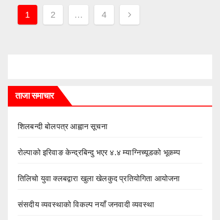
Posts
1
2
…
4
pagination
ताजा समाचार
शिलबन्दी बोलपत्र आह्वान सूचना
रोल्पाको इरिवाङ केन्द्रबिन्दु भएर ४.४ म्याग्निच्यूडको भूकम्प
तिलिचो युवा क्लबद्वारा खुला खेलकुद प्रतियोगिता आयोजना
संसदीय व्यवस्थाको विकल्प नयाँ जनवादी व्यवस्था