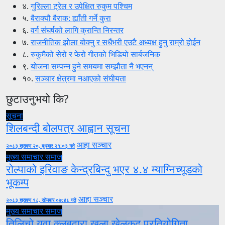
४.
गुरिल्ला ट्रेल र उपेक्षित रुकुम पश्चिम
५.
बैराक्यौ बैराक: ह्याँती गर्ने कुरा
६.
वर्ग संघर्षको लागि क्रान्ति निरन्तर
७.
राजनीतिक झोला बोक्नु र सधैंभरी एउटै अध्यक्ष हुनु राम्रो होईन
८.
रुकुमैको सेरो र फेरो गीतको भिडियो सार्बजनिक
९.
योजना सम्पन्न हुने समयमा सम्झौता नै भएनन्
१०.
सञ्चार क्षेत्रमा नआएको संघीयता
छुटाउनुभयो कि?
सूचना
शिलबन्दी बोलपत्र आह्वान सूचना
आहा सञ्चार
२०८३ श्रावण २०, बुधबार २१:०३ गते
मुख्य समाचार
समाज
रोल्पाको इरिवाङ केन्द्रबिन्दु भएर ४.४ म्याग्निच्यूडको
भूकम्प
आहा सञ्चार
२०८३ श्रावण १८, सोमबार ०७:४८ गते
मुख्य समाचार
समाज
तिलिचो युवा क्लबद्वारा खुला खेलकुद प्रतियोगिता