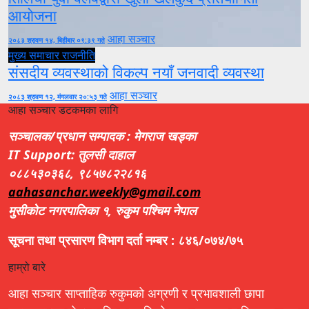
आयोजना
आहा सञ्चार
२०८३ श्रावण १४, बिहीबार ०९:३९ गते
मुख्य समाचार
राजनीति
संसदीय व्यवस्थाको विकल्प नयाँ जनवादी व्यवस्था
आहा सञ्चार
२०८३ श्रावण १२, मंगलवार २०:५३ गते
आहा सञ्चार डटकमका लागि
सञ्चालक/प्रधान सम्पादक : मेगराज खड्का
IT Support: तुलसी दाहाल
०८८५३०३६८, ९८५७८२२८१६
aahasanchar.weekly@gmail.com
मुसीकोट नगरपालिका १, रुकुम पश्चिम नेपाल
सूचना तथा प्रसारण विभाग दर्ता नम्बर : ८४६/०७४/७५
हाम्रो बारे
आहा सञ्चार साप्ताहिक रुकुमको अग्रणी र प्रभावशाली छापा