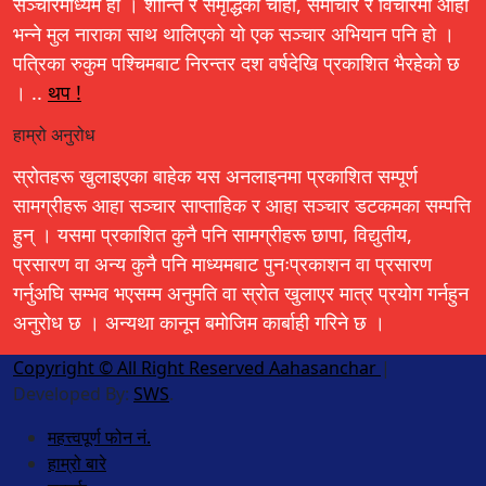
सञ्चारमाध्यम हो । शान्ति र समृद्धिको चाहा, समाचार र विचारमा आहा
भन्ने मुल नाराका साथ थालिएको यो एक सञ्चार अभियान पनि हो ।
पत्रिका रुकुम पश्चिमबाट निरन्तर दश वर्षदेखि प्रकाशित भैरहेको छ
। ..
थप !
हाम्रो अनुरोध
स्रोतहरू खुलाइएका बाहेक यस अनलाइनमा प्रकाशित सम्पूर्ण
सामग्रीहरू आहा सञ्चार साप्ताहिक र आहा सञ्चार डटकमका सम्पत्ति
हुन् । यसमा प्रकाशित कुनै पनि सामग्रीहरू छापा, विद्युतीय,
प्रसारण वा अन्य कुनै पनि माध्यमबाट पुनःप्रकाशन वा प्रसारण
गर्नुअघि सम्भव भएसम्म अनुमति वा स्रोत खुलाएर मात्र प्रयोग गर्नहुन
अनुरोध छ । अन्यथा कानून बमोजिम कार्बाही गरिने छ ।
Copyright © All Right Reserved Aahasanchar
|
Developed By:
SWS
.
महत्त्वपूर्ण फोन नं.
हाम्रो बारे