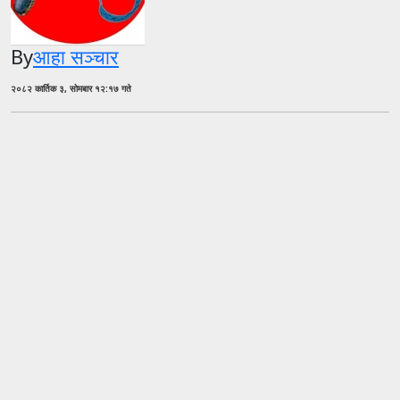
By
आहा सञ्चार
२०८२ कार्तिक ३, सोमबार १२:१७ गते