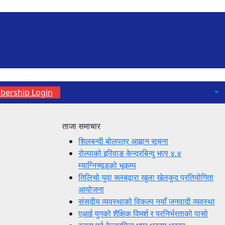
ership Login
ताजा समाचार
शिलबन्दी बोलपत्र आह्वान सूचना
रोल्पाको इरिवाङ केन्द्रबिन्दु भएर ४.४
म्याग्निच्यूडको भूकम्प
तिलिचो युवा क्लबद्वारा खुला खेलकुद प्रतियोगिता
आयोजना
संसदीय व्यवस्थाको विकल्प नयाँ जनवादी व्यवस्था
एआई युगको शैक्षिक विमर्श र परनिर्भरताको पासो