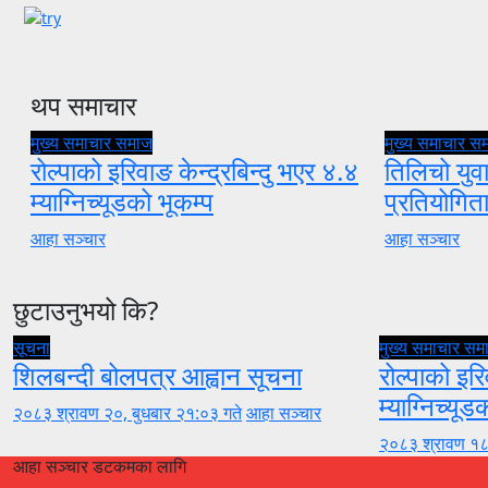
थप समाचार
मुख्य समाचार
समाज
मुख्य समाचार
स
रोल्पाको इरिवाङ केन्द्रबिन्दु भएर ४.४
तिलिचो युवा
म्याग्निच्यूडको भूकम्प
प्रतियोगि
आहा सञ्चार
आहा सञ्चार
छुटाउनुभयो कि?
सूचना
मुख्य समाचार
सम
शिलबन्दी बोलपत्र आह्वान सूचना
रोल्पाको इरि
म्याग्निच्यूड
२०८३ श्रावण २०, बुधबार २१:०३ गते
आहा सञ्चार
२०८३ श्रावण १८
आहा सञ्चार डटकमका लागि