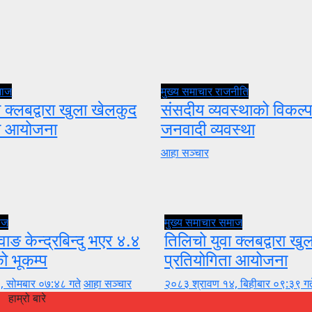
माज
मुख्य समाचार
राजनीति
 क्लबद्वारा खुला खेलकुद
संसदीय व्यवस्थाको विकल्प
ता आयोजना
जनवादी व्यवस्था
आहा सञ्चार
ाज
मुख्य समाचार
समाज
वाङ केन्द्रबिन्दु भएर ४.४
तिलिचो युवा क्लबद्वारा ख
को भूकम्प
प्रतियोगिता आयोजना
, सोमबार ०७:४८ गते
आहा सञ्चार
२०८३ श्रावण १४, बिहीबार ०९:३९ गत
हाम्रो बारे