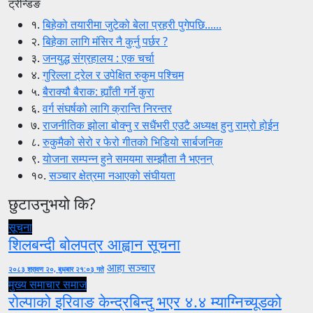
ट्रेन्डिङ
१.
बिहेको तयारीमा जुटेको बेला प्रहरी पुगेपछि......
२.
बिहेका लागि मंसिर नै कुर्नु पर्छर ?
३.
जनयुद्ध संग्रहालय : एक चर्चा
४.
गुरिल्ला ट्रेल र उपेक्षित रुकुम पश्चिम
५.
बैराक्यौ बैराक: ह्याँती गर्ने कुरा
६.
वर्ग संघर्षको लागि क्रान्ति निरन्तर
७.
राजनीतिक झोला बोक्नु र सधैंभरी एउटै अध्यक्ष हुनु राम्रो होईन
८.
रुकुमैको सेरो र फेरो गीतको भिडियो सार्बजनिक
९.
योजना सम्पन्न हुने समयमा सम्झौता नै भएनन्
१०.
सञ्चार क्षेत्रमा नआएको संघीयता
छुटाउनुभयो कि?
सूचना
शिलबन्दी बोलपत्र आह्वान सूचना
आहा सञ्चार
२०८३ श्रावण २०, बुधबार २१:०३ गते
मुख्य समाचार
समाज
रोल्पाको इरिवाङ केन्द्रबिन्दु भएर ४.४ म्याग्निच्यूडको