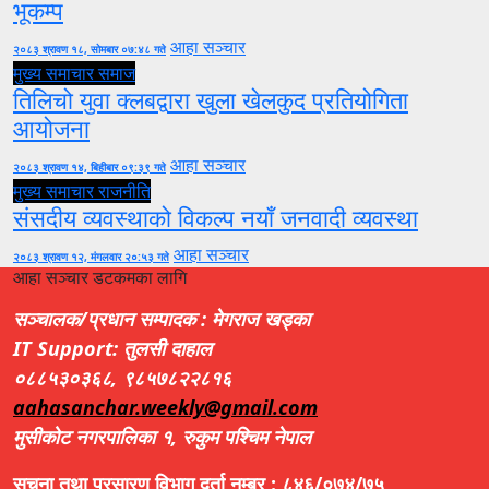
भूकम्प
आहा सञ्चार
२०८३ श्रावण १८, सोमबार ०७:४८ गते
मुख्य समाचार
समाज
तिलिचो युवा क्लबद्वारा खुला खेलकुद प्रतियोगिता
आयोजना
आहा सञ्चार
२०८३ श्रावण १४, बिहीबार ०९:३९ गते
मुख्य समाचार
राजनीति
संसदीय व्यवस्थाको विकल्प नयाँ जनवादी व्यवस्था
आहा सञ्चार
२०८३ श्रावण १२, मंगलवार २०:५३ गते
आहा सञ्चार डटकमका लागि
सञ्चालक/प्रधान सम्पादक : मेगराज खड्का
IT Support: तुलसी दाहाल
०८८५३०३६८, ९८५७८२२८१६
aahasanchar.weekly@gmail.com
मुसीकोट नगरपालिका १, रुकुम पश्चिम नेपाल
सूचना तथा प्रसारण विभाग दर्ता नम्बर : ८४६/०७४/७५