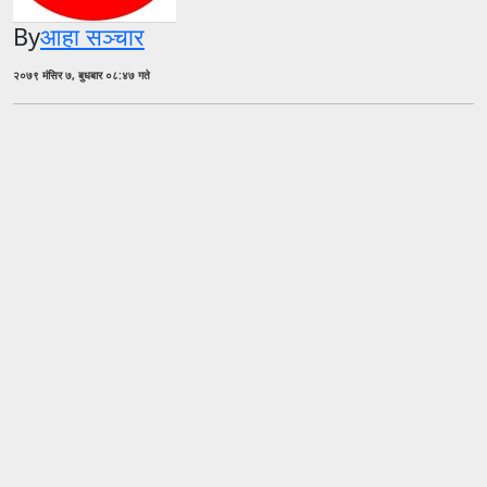
By
आहा सञ्चार
२०७९ मंसिर ७, बुधबार ०८:४७ गते