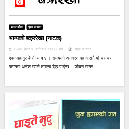
कला/साहित्य
मुख्य समाचार
भाग्यको बक्ररेखा (नाटक)
२०७७ चैत्र ७, शनिबार १२:५७ गते
आहा सञ्चार
एक्कबहादुर केसी भाग ४ । समयको अनवरत बहाव संगै यो चराचर
जगतमा अनेक खाले तमासा देख्न पाईन्छ । जीवन मात्र…