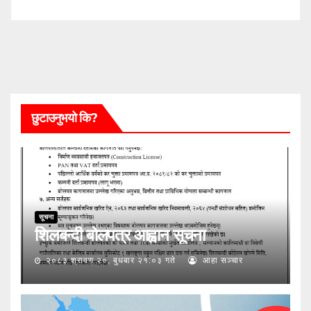
छुटाउनुभयो कि?
सूचना
शिलबन्दी बोलपत्र आह्वान सूचना
२०८३ श्रावण २०, बुधबार २१:०३ गते
आहा सञ्चार