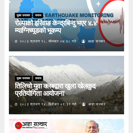
मुख्य समाचार
समाज
रोल्पाको इरिवाङ केन्द्रबिन्दु भएर ४.४
म्याग्निच्यूडको भूकम्प
२०८३ श्रावण १८, सोमबार ०७:४८ गते
आहा सञ्चार
मुख्य समाचार
समाज
तिलिचो युवा क्लबद्वारा खुला खेलकुद
प्रतियोगिता आयोजना
२०८३ श्रावण १४, बिहीबार ०९:३९ गते
आहा सञ्चार