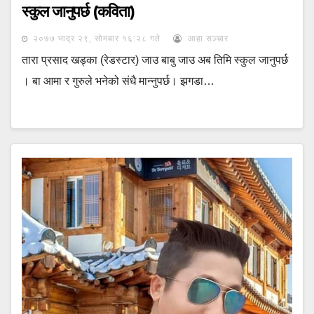
स्कुल जानुपर्छ (कविता)
२०७७ भाद्र २९, सोमबार १६:२८ गते
आहा सञ्चार
तारा प्रसाद खड्का (रेडस्टार) जाउ बाबु जाउ अब तिमि स्कुल जानुपर्छ
। बा आमा र गुरुले भनेको संधै मान्नुपर्छ। झगडा…