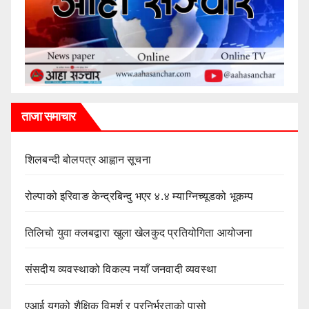
ताजा समाचार
शिलबन्दी बोलपत्र आह्वान सूचना
रोल्पाको इरिवाङ केन्द्रबिन्दु भएर ४.४ म्याग्निच्यूडको भूकम्प
तिलिचो युवा क्लबद्वारा खुला खेलकुद प्रतियोगिता आयोजना
संसदीय व्यवस्थाको विकल्प नयाँ जनवादी व्यवस्था
एआई युगको शैक्षिक विमर्श र परनिर्भरताको पासो