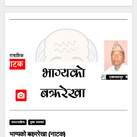
कला/साहित्य
मुख्य समाचार
भाग्यको बक्ररेखा (नाटक)