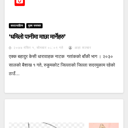
कला/साहित्य
मुख्य समाचार
‘धमिलो पानीमा माछा मार्नेहरु’
२०७७ मंसिर १, सोमबार ०८:०९ गते
आहा सञ्चार
एक्क बहादुर केसी धारावाहक नाटक गतांकको बाँकी भाग । २०३०
सालको बैशाख १ गते, रुकुमकोट जिल्लाको जिल्ला सदरमुकाम रहेको
ठाउँ…