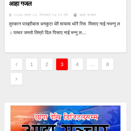
आहा गजल
२०७७ भाद्र २३, मंगलवार १४:४१ गते
आहा सञ्चार
मुस्कान पाख्रीबास धनकुटा धेरै मायामा थोरै रिस मिसाए नाई नभन्नु ल
। पत्थर जस्तो तिम्रो दिल पिसाए नाई भन्नु ल…
Posts
1
2
3
4
…
8
pagination