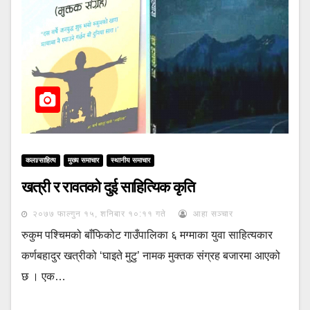
कला/साहित्य
मुख्य समाचार
स्थानीय समाचार
खत्री र रावतको दुई साहित्यिक कृति
२०७७ फाल्गुन १५, शनिबार १०:११ गते
आहा सञ्चार
रुकुम पश्चिमको बाँफिकोट गाउँपालिका ६ मग्माका युवा साहित्यकार
कर्णबहादुर खत्रीको ‘घाइते मुटु’ नामक मुक्तक संग्रह बजारमा आएको
छ । एक…