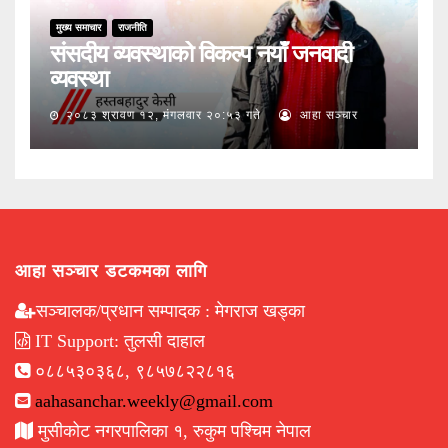
मुख्य समाचार
राजनीति
संसदीय व्यवस्थाको विकल्प नयाँ जनवादी
व्यवस्था
२०८३ श्रावण १२, मंगलवार २०:५३ गते
आहा सञ्चार
आहा सञ्चार डटकमका लागि
सञ्चालक/प्रधान सम्पादक : मेगराज खड्का
IT Support: तुलसी दाहाल
०८८५३०३६८, ९८५७८२२८१६
aahasanchar.weekly@gmail.com
मुसीकोट नगरपालिका १, रुकुम पश्चिम नेपाल