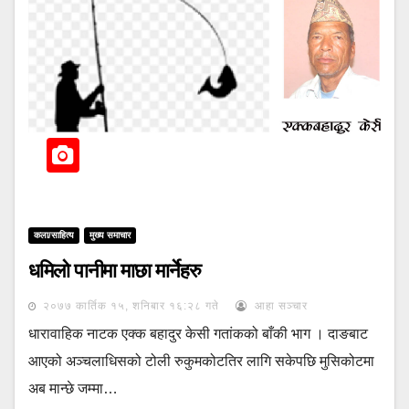
कला/साहित्य
मुख्य समाचार
धमिलो पानीमा माछा मार्नेहरु
२०७७ कार्तिक १५, शनिबार १६:२८ गते
आहा सञ्चार
धारावाहिक नाटक एक्क बहादुर केसी गतांकको बाँकी भाग । दाङबाट
आएको अञ्चलाधिसको टोली रुकुमकोटतिर लागि सकेपछि मुसिकोटमा
अब मान्छे जम्मा…