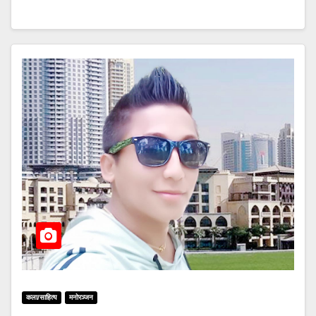
कला/साहित्य
मनोरञ्जन