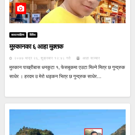
कला/साहित्य
विविध
मुस्कानका ६ आहा मुक्तक
२०७७ भाद्र २६, शुक्रबार १२:४८ गते
आहा सञ्चार
मुस्कान पाख्रीबास धनकुटा १, फेसबुकमा एउटा मिल्ने मित्र छ गुन्द्रुक
साधेर । हरदम उ मेरो धड्कन भित्र छ गुन्द्रुक साधेर…