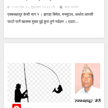
२०७७ माघ ३०, शुक्रबार १२:४९ गते
आहा सञ्चार
एक्कबहादुर केसी भाग १ । झगडा बिमेल, मनमुटाव, अर्थात आपसी
फाटो पार्ने खासमा मुख्य दुई कुरा हुने गर्दछन । एउटा…