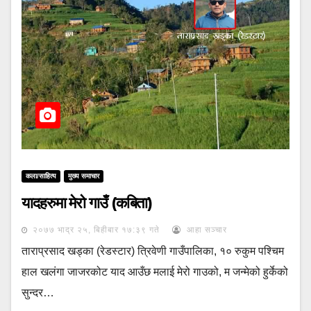
कला/साहित्य
मुख्य समाचार
यादहरुमा मेरो गाउँ (कबिता)
२०७७ भाद्र २५, बिहीबार १७:३९ गते
आहा सञ्चार
ताराप्रसाद खड्का (रेडस्टार) त्रिवेणी गाउँपालिका, १० रुकुम पश्चिम
हाल खलंगा जाजरकोट याद आउँछ मलाई मेरो गाउको, म जन्मेको हुर्केको
सुन्दर…