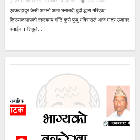
२०७८ बैशाख १९, आईतवार १७:३७ गते
आहा सञ्चार
एक्कबहादुर केसी आफ्नो आमा भनाउदी बुदी द्धारा गरिएका
क्रियाकलापको रहस्यमय गाँठि कुरो फुबु भविसराले आज मात्र उजागर
बनाईन । शिबुले…