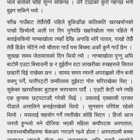
भाले बासेको चाँहि सुन्न सकिन्छ । धेरै टाढाको कुरो नहेनछ भनी
बुझ्न सकिने भयो ।
साँख गाउँबाट तेर्छैतेर्छै पहिले बुकिडाँडा कलिकति खरखर्यानको
पाखो छिचोल्दै अली पर तिर पुगेपछि खहरेखोला नाम पहिले नै
बताईसकियो नाप्चाखोला त्यहाँ देखि अगाडि थोरै पातल, पाखो तेर्छै
तेर्छै हिडेर भेटिने त्यो चौतारा गाउँ यस बिचमा अर्को कुनै गाउँ छैन ।
सुख्खा समय जेठामासको दिन थियो त्यो । नाप्चाखोला पुग्नु अघि
बाटोमै एउटा बिसाउनी छ र दुईतीन वटा लाखरीका रुखहरुले सितल
छाहारी दिई राखेका छन । सायद समय त्यस्तै अपराह्नको तीन बजी
सक्नु पर्ने, घारीपट्टी दम्सीलामा दुईवटा गोरु चरिराखेका थिए ।
सुकेका खरघाँसका बुटाहरु चरपचरप पार्दै । एउटी केटी भने त्यहि
एक कुनामा छट्पटाउदै गरेकी थिई । उसलाई एक्कासी प्रसव
पीडाले अत्तालिने बनाईराखेको थियो । सुनसान परिवेश रहेको
थियो । यसलाई सहयोग गर्ने त्यतीखेर कोहि थिएन । हिजो आज
जस्तो हुन्थ्यो भने दोजिया भएकी महिला कयौपटक अस्पताल,
स्वास्थ्यचौकीहरुमा चेकअप गराउने गथ्र्ये होला ! अस्पतालमै बच्चा
जन्माउन जान्थ्ये होला तर जुनजमाना अलि पुरानै भएकोले