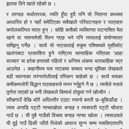
झलक दिने खाले रहेको छ ।
र लाग्दछ यर्थातपरक, त्यति हुँदा हुदै पनि यो नितान्त कथ्यमा
आधारित हो र यहाँ समेटिएका सबैखाले परिघटनाहरु र पात्रहरु
कपोलकल्पित मात्र हुन् । कोहि कसैको व्यक्तिगत घटनासित मेल
खाने वा नामनामेसी मिल्न गएछ भने पनि त्यसलाई संयोगमात्र
सम्झिनु पर्नेछ । साथै यो नाटकलाई रुकुम पश्चिमको मुसीकोट
खलंगाबाट प्रकाशित हुने राष्ट्रिय साप्ताहिक पत्रिका ‘आहा
सञ्चार’ मा हरेक हप्ताको पहिलो र अन्तिम अंकमा धाराबाहिक भएर
आउनेछ । कहानीमय यस नाटकमा सम्बाद भन्दा भूमिका लेखकले
बढी भावनाका तरंगतरेलीलाई पस्किन चाहेको छ । साथै यसका
कमीकमजोरी बिद्धान पाठकहरुले मनन गर्नुहुने नै छ । त्यसैले यसले
पूर्णता पाएको छ भनी लेखकले किमार्थ ठोकुवा गर्न खोज्दैन ।
साँखगाउँ देखि थोरै अघिल्तीर एउटा स्यानो बस्ती छ–बुकिडाँडा ।
त्यस अगाडि पट्टी नाप्चाखोला बग्दछ र त्यसपारी पट्टी चौतारा
गाउँ छ । यी दुबै गाउँको विचमा बग्दछ नाप्चा खोला । त्यसउसले
यी दुई गाउँ ढिकी जाँतो पिधेको आवाज सुन्न सम्म नसकिएतापनि