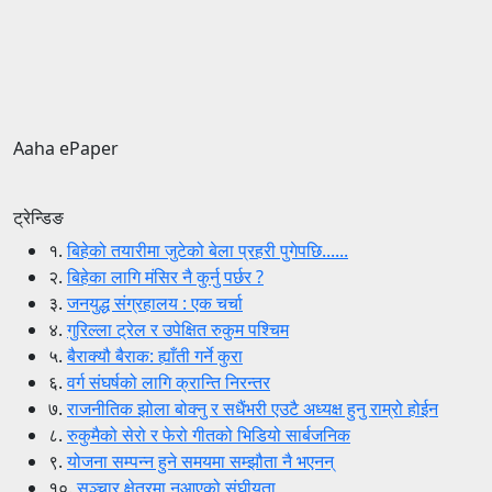
Aaha ePaper
ट्रेन्डिङ
१.
बिहेको तयारीमा जुटेको बेला प्रहरी पुगेपछि......
२.
बिहेका लागि मंसिर नै कुर्नु पर्छर ?
३.
जनयुद्ध संग्रहालय : एक चर्चा
४.
गुरिल्ला ट्रेल र उपेक्षित रुकुम पश्चिम
५.
बैराक्यौ बैराक: ह्याँती गर्ने कुरा
६.
वर्ग संघर्षको लागि क्रान्ति निरन्तर
७.
राजनीतिक झोला बोक्नु र सधैंभरी एउटै अध्यक्ष हुनु राम्रो होईन
८.
रुकुमैको सेरो र फेरो गीतको भिडियो सार्बजनिक
९.
योजना सम्पन्न हुने समयमा सम्झौता नै भएनन्
१०.
सञ्चार क्षेत्रमा नआएको संघीयता