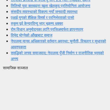
तिलिचो युवा क्लबद्वारा खुला खेलकुद प्रतियोगिता आयोजना
संसदीय व्यवस्थाको विकल्प नयाँ जनवादी व्यवस्था
एआई युगको शैक्षिक विमर्श र परनिर्भरताको पासो
रुकुम पूर्व केन्द्रविन्दु भएर भूकम्प धक्का
रोम विधान अनुमोदनका लागि प्रजिअमार्फत ज्ञापनपत्र
विभेद भोग्नेको आँखाबाट समाज
नेपालमा मानव अधिकारको वर्तमान अवस्था: चुनौती, विचलन र सुधारको
आवश्यकता
समृद्धिको जगमा समाजवाद: नेपालमा पुँजी निर्माण र राजनीतिक भ्रमको
अन्त्य
सामाजिक सञ्जाल