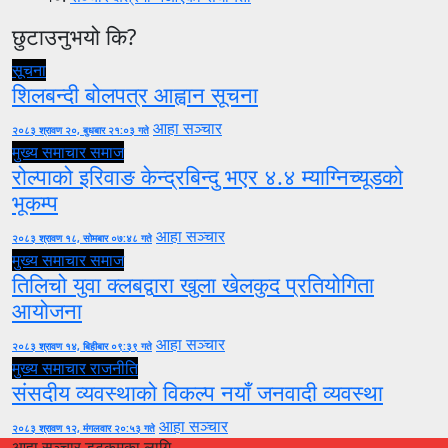
छुटाउनुभयो कि?
सूचना
शिलबन्दी बोलपत्र आह्वान सूचना
आहा सञ्चार
२०८३ श्रावण २०, बुधबार २१:०३ गते
मुख्य समाचार
समाज
रोल्पाको इरिवाङ केन्द्रबिन्दु भएर ४.४ म्याग्निच्यूडको
भूकम्प
आहा सञ्चार
२०८३ श्रावण १८, सोमबार ०७:४८ गते
मुख्य समाचार
समाज
तिलिचो युवा क्लबद्वारा खुला खेलकुद प्रतियोगिता
आयोजना
आहा सञ्चार
२०८३ श्रावण १४, बिहीबार ०९:३९ गते
मुख्य समाचार
राजनीति
संसदीय व्यवस्थाको विकल्प नयाँ जनवादी व्यवस्था
आहा सञ्चार
२०८३ श्रावण १२, मंगलवार २०:५३ गते
आहा सञ्चार डटकमका लागि