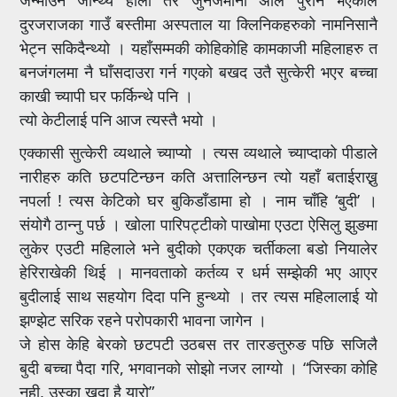
दुरजराजका गाउँ बस्तीमा अस्पताल या क्लिनिकहरुको नामनिसानै
भेट्न सकिदैन्थ्यो । यहाँसम्मकी कोहिकोहि कामकाजी महिलाहरु त
बनजंगलमा नै घाँसदाउरा गर्न गएको बखद उतै सुत्केरी भएर बच्चा
काखी च्यापी घर फर्किन्थे पनि ।
त्यो केटीलाई पनि आज त्यस्तै भयो ।
एक्कासी सुत्केरी व्यथाले च्याप्यो । त्यस व्यथाले च्याप्दाको पीडाले
नारीहरु कति छटपटिन्छन कति अत्तालिन्छन त्यो यहाँ बताईराख्नु
नपर्ला ! त्यस केटिको घर बुकिडाँडामा हो । नाम चाँहि ‘बुदी’ ।
संयोगै ठान्नु पर्छ । खोला पारिपट्टीको पाखोमा एउटा ऐसिलु झुङमा
लुकेर एउटी महिलाले भने बुदीको एकएक चर्तीकला बडो नियालेर
हेरिराखेकी थिई । मानवताको कर्तव्य र धर्म सम्झेकी भए आएर
बुदीलाई साथ सहयोग दिदा पनि हुन्थ्यो । तर त्यस महिलालाई यो
झण्झेट सरिक रहने परोपकारी भावना जागेन ।
जे होस केहि बेरको छटपटी उठबस तर तारङतुरुङ पछि सजिलै
बुदी बच्चा पैदा गरि, भगवानको सोझो नजर लाग्यो । “जिस्का कोहि
नही, उस्का खुदा है यारो”