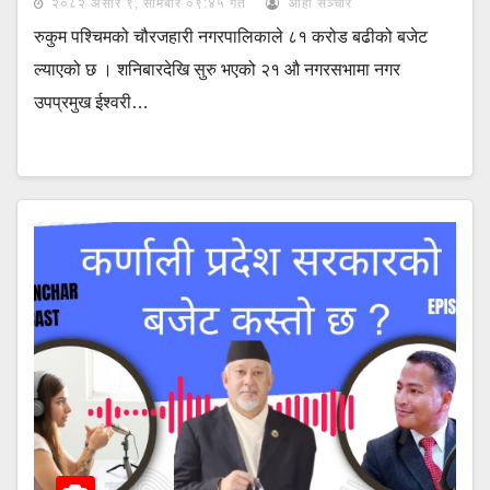
२०८२ असार ९, सोमबार ०९:४५ गते
आहा सञ्चार
रुकुम पश्चिमको चौरजहारी नगरपालिकाले ८१ करोड बढीको बजेट
ल्याएको छ । शनिबारदेखि सुरु भएको २१ औ नगरसभामा नगर
उपप्रमुख ईश्वरी…