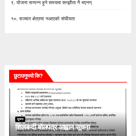
९.
योजना सम्पन्न हुने समयमा सम्झौता नै भएनन्
१०.
सञ्चार क्षेत्रमा नआएको संघीयता
छुटाउनुभयो कि?
सूचना
शिलबन्दी बोलपत्र आह्वान सूचना