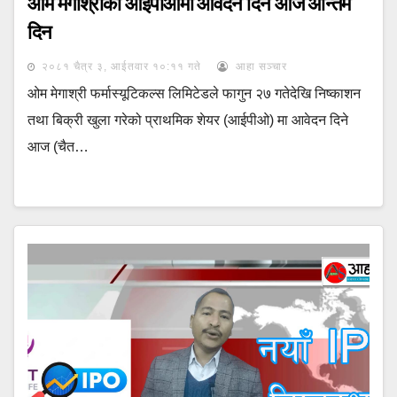
ओम मेगाश्रीको आईपीओमा आवेदन दिने आज अन्तिम
दिन
२०८१ चैत्र ३, आईतवार १०:११ गते
आहा सञ्चार
ओम मेगाश्री फर्मास्यूटिकल्स लिमिटेडले फागुन २७ गतेदेखि निष्काशन
तथा बिक्री खुला गरेको प्राथमिक शेयर (आईपीओ) मा आवेदन दिने
आज (चैत…