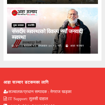
मुख्य समाचार
राजनीति
संसदीय व्यवस्थाको विकल्प नयाँ जनवादी
व्यवस्था
२०८३ श्रावण १२, मंगलवार २०:५३ गते
आहा सञ्चार
आहा सञ्चार डटकमका लागि
सञ्चालक/प्रधान सम्पादक : मेगराज खड्का
IT Support: तुलसी दाहाल