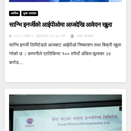
आर्थिक
मुख्य समाचार
सान्भि इनर्जीको आईपीओमा आजदेखि आवेदन खुला
२०८२ जेष्ठ ९, शुक्रबार १२:२७ गते
आहा सञ्चार
सान्भि इनर्जी लिमिटेडले आजबाट आईपीओ निष्काशन तथा बिक्री खुला
गरेको छ । कम्पनीले प्रतिकित्ता १०० रुपैयाँ अंकित मूल्यका २४
करोड…