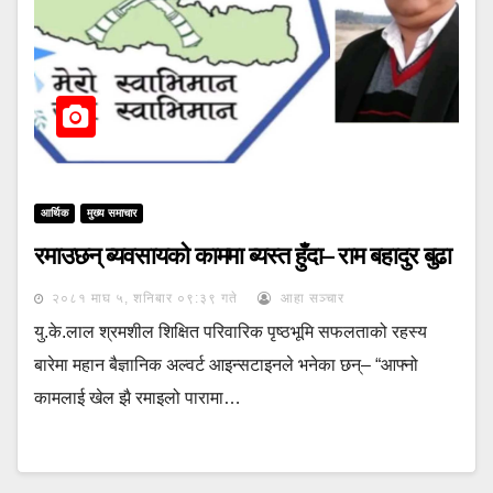
आर्थिक
मुख्य समाचार
रमाउछन् ब्यवसायको काममा ब्यस्त हुँदा– राम बहादुर बुढा
२०८१ माघ ५, शनिबार ०९:३९ गते
आहा सञ्चार
यु.के.लाल श्रमशील शिक्षित परिवारिक पृष्ठभूमि सफलताको रहस्य
बारेमा महान बैज्ञानिक अल्वर्ट आइन्सटाइनले भनेका छन्– “आफ्नो
कामलाई खेल झै रमाइलो पारामा…