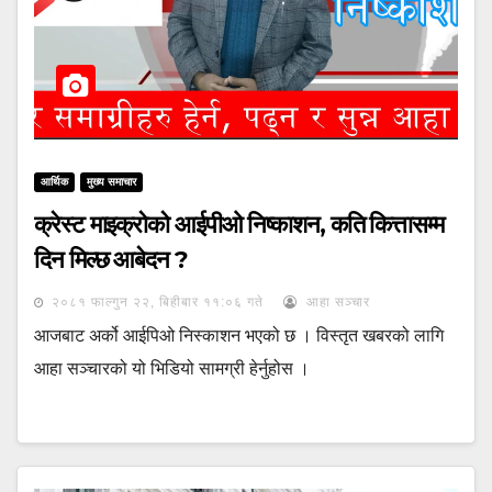
आर्थिक
मुख्य समाचार
क्रेस्ट माइक्रोको आईपीओ निष्काशन, कति कित्तासम्म
दिन मिल्छ आबेदन ?
२०८१ फाल्गुन २२, बिहीबार ११:०६ गते
आहा सञ्चार
आजबाट अर्को आईपिओ निस्काशन भएको छ । विस्तृत खबरको लागि
आहा सञ्चारको यो भिडियो सामग्री हेर्नुहोस ।