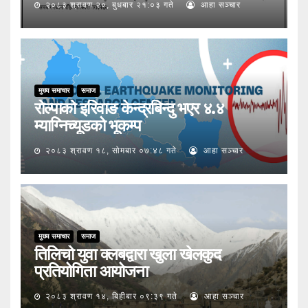
२०८३ श्रावण २०, बुधबार २१:०३ गते
आहा सञ्चार
मुख्य समाचार
समाज
रोल्पाको इरिवाङ केन्द्रबिन्दु भएर ४.४
म्याग्निच्यूडको भूकम्प
२०८३ श्रावण १८, सोमबार ०७:४८ गते
आहा सञ्चार
मुख्य समाचार
समाज
तिलिचो युवा क्लबद्वारा खुला खेलकुद
प्रतियोगिता आयोजना
२०८३ श्रावण १४, बिहीबार ०९:३९ गते
आहा सञ्चार