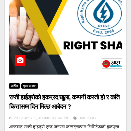
आर्थिक
मुख्य समाचार
राप्ती हाईड्रोको हकप्रद खुला, कम्पनी कस्तो हो र कति
कित्तासम्म दिन मिल्छ आबेदन ?
२०८२ असार १, आईतवार ०९:३७ गते
आहा सञ्चार
आजबाट राप्ती हाइड्रो एण्ड जनरल कन्स्ट्रक्सन लिमिटेडको हकप्रद