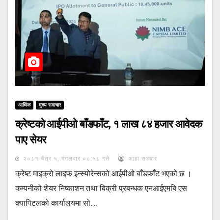
आर्थिक
मुख्य समाचार
क्रेष्टको आईपीओ बाँडफाँट, १ लाख ८४ हजार आवेदक
पाए सेयर
२०८१ चैत्र ५, मंगलवार ०८:५८ गते
आहा सञ्चार
क्रेष्ट माइक्रो लाइफ इन्स्योरेन्सको आईपीओ बाँडफाँट भएको छ ।
कम्पनीको शेयर निष्काशन तथा बिक्री प्रबन्धक एनआईएमबि एस
क्यापिटलको कार्यालयमा सो…