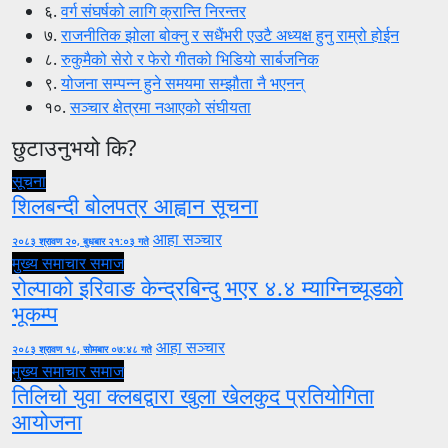
६.
वर्ग संघर्षको लागि क्रान्ति निरन्तर
७.
राजनीतिक झोला बोक्नु र सधैंभरी एउटै अध्यक्ष हुनु राम्रो होईन
८.
रुकुमैको सेरो र फेरो गीतको भिडियो सार्बजनिक
९.
योजना सम्पन्न हुने समयमा सम्झौता नै भएनन्
१०.
सञ्चार क्षेत्रमा नआएको संघीयता
छुटाउनुभयो कि?
सूचना
शिलबन्दी बोलपत्र आह्वान सूचना
आहा सञ्चार
२०८३ श्रावण २०, बुधबार २१:०३ गते
मुख्य समाचार
समाज
रोल्पाको इरिवाङ केन्द्रबिन्दु भएर ४.४ म्याग्निच्यूडको
भूकम्प
आहा सञ्चार
२०८३ श्रावण १८, सोमबार ०७:४८ गते
मुख्य समाचार
समाज
तिलिचो युवा क्लबद्वारा खुला खेलकुद प्रतियोगिता
आयोजना