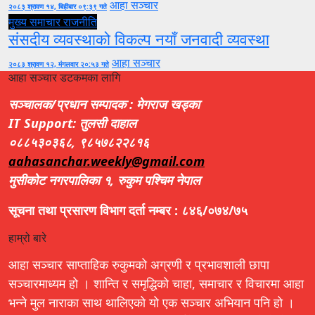
आहा सञ्चार
२०८३ श्रावण १४, बिहीबार ०९:३९ गते
मुख्य समाचार
राजनीति
संसदीय व्यवस्थाको विकल्प नयाँ जनवादी व्यवस्था
आहा सञ्चार
२०८३ श्रावण १२, मंगलवार २०:५३ गते
आहा सञ्चार डटकमका लागि
सञ्चालक/प्रधान सम्पादक : मेगराज खड्का
IT Support: तुलसी दाहाल
०८८५३०३६८, ९८५७८२२८१६
aahasanchar.weekly@gmail.com
मुसीकोट नगरपालिका १, रुकुम पश्चिम नेपाल
सूचना तथा प्रसारण विभाग दर्ता नम्बर : ८४६/०७४/७५
हाम्रो बारे
आहा सञ्चार साप्ताहिक रुकुमको अग्रणी र प्रभावशाली छापा
सञ्चारमाध्यम हो । शान्ति र समृद्धिको चाहा, समाचार र विचारमा आहा
भन्ने मुल नाराका साथ थालिएको यो एक सञ्चार अभियान पनि हो ।