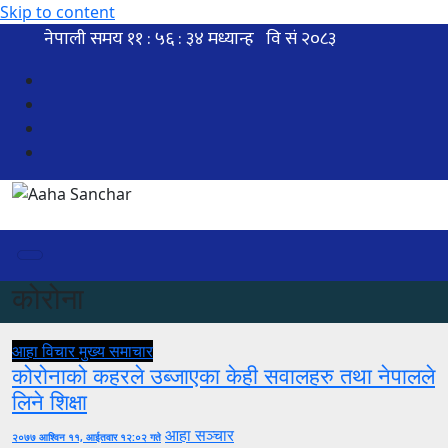
Skip to content
कोरोना
आहा विचार
मुख्य समाचार
कोरोनाको कहरले उब्जाएका केही सवालहरु तथा नेपालले
लिने शिक्षा
आहा सञ्चार
२०७७ आश्विन ११, आईतवार १२:०२ गते