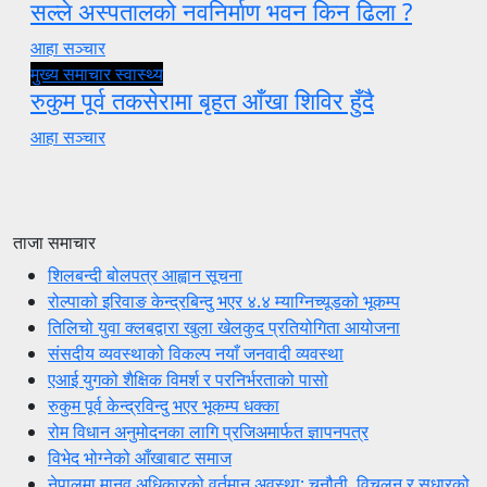
सल्ले अस्पतालको नवनिर्माण भवन किन ढिला ?
आहा सञ्चार
मुख्य समाचार
स्वास्थ्य
रुकुम पूर्व तकसेरामा बृहत आँखा शिविर हुँदै
आहा सञ्चार
ताजा समाचार
शिलबन्दी बोलपत्र आह्वान सूचना
रोल्पाको इरिवाङ केन्द्रबिन्दु भएर ४.४ म्याग्निच्यूडको भूकम्प
तिलिचो युवा क्लबद्वारा खुला खेलकुद प्रतियोगिता आयोजना
संसदीय व्यवस्थाको विकल्प नयाँ जनवादी व्यवस्था
एआई युगको शैक्षिक विमर्श र परनिर्भरताको पासो
रुकुम पूर्व केन्द्रविन्दु भएर भूकम्प धक्का
रोम विधान अनुमोदनका लागि प्रजिअमार्फत ज्ञापनपत्र
विभेद भोग्नेको आँखाबाट समाज
नेपालमा मानव अधिकारको वर्तमान अवस्था: चुनौती, विचलन र सुधारको