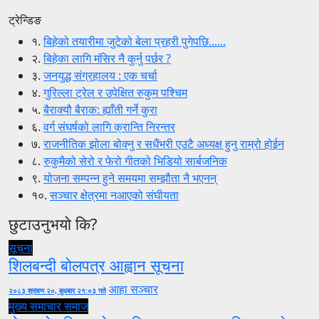
ट्रेन्डिङ
१.
बिहेको तयारीमा जुटेको बेला प्रहरी पुगेपछि......
२.
बिहेका लागि मंसिर नै कुर्नु पर्छर ?
३.
जनयुद्ध संग्रहालय : एक चर्चा
४.
गुरिल्ला ट्रेल र उपेक्षित रुकुम पश्चिम
५.
बैराक्यौ बैराक: ह्याँती गर्ने कुरा
६.
वर्ग संघर्षको लागि क्रान्ति निरन्तर
७.
राजनीतिक झोला बोक्नु र सधैंभरी एउटै अध्यक्ष हुनु राम्रो होईन
८.
रुकुमैको सेरो र फेरो गीतको भिडियो सार्बजनिक
९.
योजना सम्पन्न हुने समयमा सम्झौता नै भएनन्
१०.
सञ्चार क्षेत्रमा नआएको संघीयता
छुटाउनुभयो कि?
सूचना
शिलबन्दी बोलपत्र आह्वान सूचना
आहा सञ्चार
२०८३ श्रावण २०, बुधबार २१:०३ गते
मुख्य समाचार
समाज