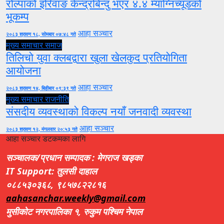
रोल्पाको इरिवाङ केन्द्रबिन्दु भएर ४.४ म्याग्निच्यूडको
भूकम्प
आहा सञ्चार
२०८३ श्रावण १८, सोमबार ०७:४८ गते
मुख्य समाचार
समाज
तिलिचो युवा क्लबद्वारा खुला खेलकुद प्रतियोगिता
आयोजना
आहा सञ्चार
२०८३ श्रावण १४, बिहीबार ०९:३९ गते
मुख्य समाचार
राजनीति
संसदीय व्यवस्थाको विकल्प नयाँ जनवादी व्यवस्था
आहा सञ्चार
२०८३ श्रावण १२, मंगलवार २०:५३ गते
आहा सञ्चार डटकमका लागि
सञ्चालक/प्रधान सम्पादक : मेगराज खड्का
IT Support: तुलसी दाहाल
०८८५३०३६८, ९८५७८२२८१६
aahasanchar.weekly@gmail.com
मुसीकोट नगरपालिका १, रुकुम पश्चिम नेपाल