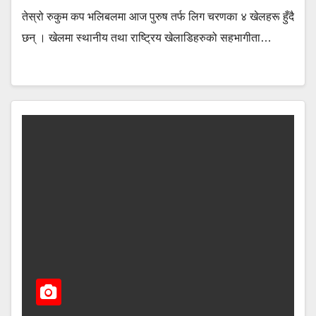
तेस्रो रुकुम कप भलिबलमा आज पुरुष तर्फ लिग चरणका ४ खेलहरू हुँदै
छन् । खेलमा स्थानीय तथा राष्ट्रिय खेलाडिहरुको सहभागीता…