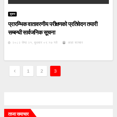
सूचना
प्रारम्भिक वातावरणीय परीक्षणको प्रतिवेदन तयारी
सम्बन्धी सार्वजनिक सूचना
२०८२ जेष्ठ २१, बुधबार ०९:१७ गते
आहा सञ्चार
Posts
1
2
3
pagination
ताजा समाचार