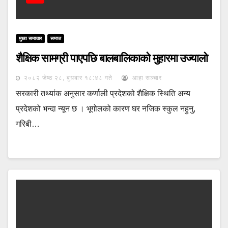
मुख्य समाचार
समाज
शैक्षिक सामग्री पाएपछि बालबालिकाको मुहारमा उज्यालो
२०८२ जेष्ठ २८, बुधबार १८:४८ गते
आहा सञ्चार
सरकारी तथ्यांक अनुसार कर्णाली प्रदेशको शैक्षिक स्थिति अन्य
प्रदेशको भन्दा न्यून छ । भूगोलको कारण घर नजिक स्कुल नहुनु,
गरिबी…