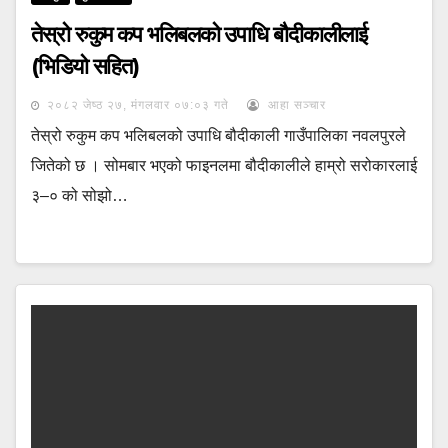
तेस्रो रुकुम कप भलिबलको उपाधि बौदीकालीलाई
(भिडियो सहित)
२०८२ जेष्ठ २७, मंगलवार ०७:०३ गते
आहा सञ्चार
तेस्रो रुकुम कप भलिबलको उपाधि बौदीकाली गाउँपालिका नवलपुरले
जितेको छ । सोमबार भएको फाइनलमा बौदीकालीले हाम्रो सरोकारलाई
३–० को सोझो…