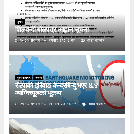
सूचना
शिलबन्दी बोलपत्र आह्वान सूचना
२०८३ श्रावण २०, बुधबार २१:०३ गते
आहा सञ्चार
मुख्य समाचार
समाज
रोल्पाको इरिवाङ केन्द्रबिन्दु भएर ४.४
म्याग्निच्यूडको भूकम्प
२०८३ श्रावण १८, सोमबार ०७:४८ गते
आहा सञ्चार