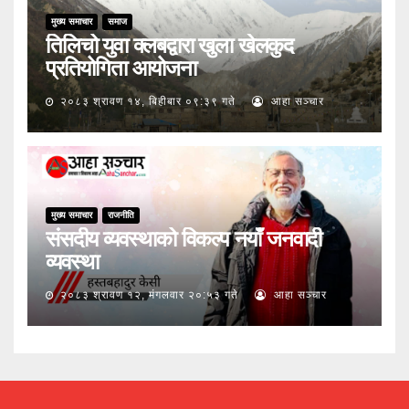
मुख्य समाचार
समाज
तिलिचो युवा क्लबद्वारा खुला खेलकुद
प्रतियोगिता आयोजना
२०८३ श्रावण १४, बिहीबार ०९:३९ गते
आहा सञ्चार
मुख्य समाचार
राजनीति
संसदीय व्यवस्थाको विकल्प नयाँ जनवादी
व्यवस्था
२०८३ श्रावण १२, मंगलवार २०:५३ गते
आहा सञ्चार