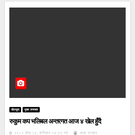
खेलकुद
मुख्य समाचार
रुकुम कप भलिबल अन्तरगत आज ४ खेल हुँदै
२०८२ जेष्ठ २४, शनिबार ०७:४९ गते
आहा सञ्चार