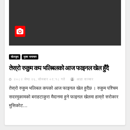
खेलकुद
मुख्य समाचार
तेस्रो रुकुम कप भलिबलको आज फाइनल खेल हुँदै
२०८२ जेष्ठ २६, सोमबार ०९:१८ गते
आहा सञ्चार
तेस्रो रुकुम भलिबल कपको आज फाइनल खेल हुदैछ । रुकुम पश्चिम
सदरमुकामको बराहटाकुरा मैदानमा हुने फाइनल खेलमा हाम्रो सरोकार
मुसिकोट…