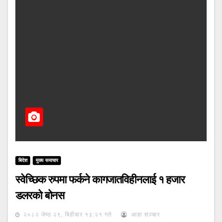
बिदेश
मुख्य समाचार
स्वेच्छिक रुपमा फर्कने कागजातविहीनलाई १ हजार
डलरको बोनस
२०८२ जेष्ठ २९, बिहीबार १३:२१ गते
आहा सञ्चार