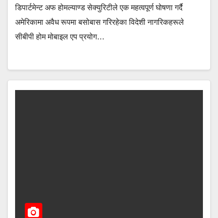
डिपार्टमेन्ट अफ होमल्याण्ड सेक्युरिटीले एक महत्वपूर्ण घोषणा गर्दै
अमेरिकामा अवैध रूपमा बसोबास गरिरहेका विदेशी नागरिकहरूले
सीबीपी होम मोबाइल एप प्रयोग…