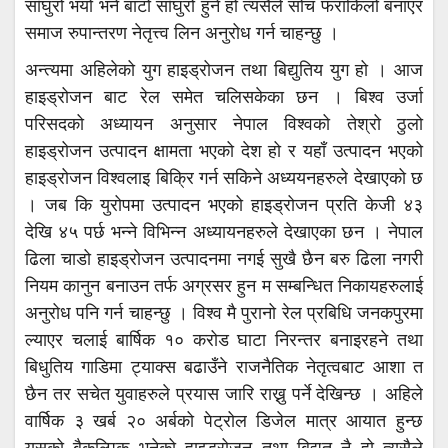
साँघुरो भयो भने बाटो साँघुरो हुने हो त्यसैले सोच फराकिलो बनाएर
समाज रुपान्तरण नेतृत्त्व लिन अनुरोध गर्न चाहन्छु ।
अन्त्यमा अहिलेको युग हाइड्रोजन तथा बिद्युतिय युग हो । आज
हाइड्रोजन बाट रेल समेत चलिसकेका छन । बिश्व उर्जा
परिसदको अध्यायन अनुसार नेपाल विश्वको तेश्रो ठुलो
हाइड्रोजन उत्पादन क्षामता भएको देश हो र यहाँ उत्पादन भएको
हाइड्रोजन विश्वलाइ बिक्रि गर्न सकिने अध्ययनहरुले देखाएको छ
। जब कि युरोपमा उत्पादन भएको हाइड्रोजन प्रति केजी ४३
देखि ४५ पर्छ भन्ने विभिन्न अध्यायनहरुले देखाएका छन । नेपाल
ढिला चाडो हाइड्रोजन उत्पादनमा नगई सुखै छैन बरु ढिला नगरी
नियम कानुन बनाउन तर्फ अग्रसर हुन म सम्बन्धित निकायहरुलाई
अनुरोध पनि गर्न चाहन्छु । विश्व मै पुरानो रेल प्रबिधि जनकपुरमा
ल्याएर चलाई बार्षिक १० करोड घाटा निरन्तर बनाइरहने तथा
बिधुतिय गाडिमा ट्याक्स बढाउँने राजनैतिक नेतृत्वबाट आशा त
छैन तर सचेत युवाहरुले प्रयास जारि राख्नु पर्ने देखिन्छ । अहिले
वार्षिक ३ खर्ब २० अर्बको पेट्रोल डिजेल मात्र आयात हुन्छ
यसको बैकल्पिक भनेको हाइड्रोजन तथा बिद्युत नै हो त्यसैले