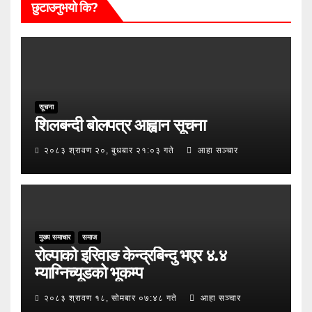
छुटाउनुभयो कि?
सूचना
शिलबन्दी बोलपत्र आह्वान सूचना
२०८३ श्रावण २०, बुधबार २१:०३ गते
आहा सञ्चार
मुख्य समाचार
समाज
रोल्पाको इरिवाङ केन्द्रबिन्दु भएर ४.४
म्याग्निच्यूडको भूकम्प
२०८३ श्रावण १८, सोमबार ०७:४८ गते
आहा सञ्चार