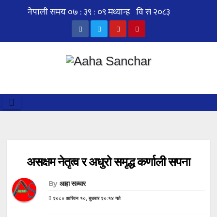
Skip
to
content
असक्षम नेतृत्व र अधुरो समृद्ध कर्णाली सपना
By
आहा सञ्चार
२०८० आश्विन १०, बुधबार २०:१४ गते