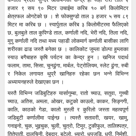
हजार ९ सय ९० मिटर उचाईमा करिब १० बर्ग किलोमिटर
क्षेत्रफल ओगटेको छ । शे फोक्सुण्डो ताल ३ हजार ५ सय ८९
मिटर मा करिब छ । स्यार्पुताल करिब ३ किलोमीटरमा फैलिएको
छ, बुलबुले ताल कुपिण्डे ताल, कर्णाली नदि, भेरी नदि, तिला नदि,
मुगु कर्णाली नदि तथा मध्य पहाडी लोकमार्ग कर्णाली बासीका लागि
शरीरका ढाड जस्तै बनेका छ । कालिकोट जुम्ला डोल्पा हुम्लाका
स्याउ बगैचाहरु कृषि पर्यटन का केन्द्र हुन । खनिज पदार्थ
फलाम, तामा, सिसा, चुनढुंगा, मार्बल, पेट्रोलियम, स्लेट ढुंगा, रुबी
र निकेल लगायत थुप्रै खानिहरु रहेका छन भन्ने विभिन्न
अध्यायनहरुले देखाएका छन ।
यस्तै विभिन्न जडिबुटिहरु यार्सागुम्बा, रातो च्याउ, सतुवा, गुच्ची
च्याउ, अतिस, अमला, ओखर, कटुको काउलो, काकर, सिङ्गगी,
कालि, काठको गेडा, कालो मुस्ली र कुरिलो जस्ता महत्वपूर्ण
जडिबुटी कर्णालीमा पाईन्छ । त्यस्तै सतावरी, खयर, खामु,
गनाइनो, चुक, भुइचुक, चुली, चुत्रो, टिमुर, टुकीफुल, तालिश्पत्र,
तितेपाती, दालचिनी, देबदार, बटेलो, ध्यारो, धुपजडि, धुपी, निर्मशी,