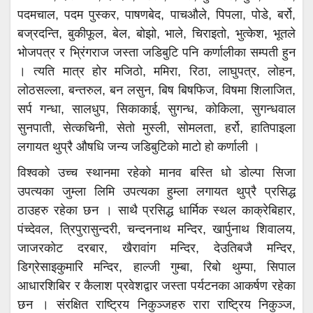
पदमचाल, पदम पुस्कर, पाषणबेद, पाचऔले, पिपला, पोडे, बर्रो,
बज्रदन्ति, बुकीफूल, बेल, बोझो, भाले, चिराइतो, भुत्केश, भूतले
भोजपत्र र भ्रिंगराज जस्ता जडिबुटि पनि कर्णालीका सम्पती हुन
। त्यति मात्र होर मजिठो, ममिरा, रिठा, लाघुपत्र, लोहन,
लोठसल्ला, बन्तरुल, बन लसुन, बिष बिषफिज, विषमा शिलाजित,
सर्प गन्धा, सालधुप, सिकाकाई, सुगन्ध, कोकिला, सुगन्धवाल
सुनपाती, सेत्कचिनी, सेतो मुस्ली, सोमलता, हर्रो, हातिपाइला
लगायत थुप्रै औषधि जन्य जडिबुटिको माटो हो कर्णाली ।
विश्वको उच्च स्थानमा रहेको मानव बस्ति धो डोल्पा सिजा
उपत्यका जुम्ला लिमि उपत्यका हुम्ला लगायत थुप्रै प्रसिद्ध
ठाउहरु रहेका छन । साथै प्रसिद्ध धार्मिक स्थल काक्रेबिहार,
पंच्देवल, त्रिपुरासुन्दरी, चन्दननाथ मन्दिर, खार्पुनाथ शिवालय,
जाजरकोट दरबार, खैरावांग मन्दिर, देउतिबजै मन्दिर,
डिग्रेसाइकुमारि मन्दिर, हाल्जी गुम्बा, रिबो थुम्पा, सिपाल
आधारशिबिर र कैलाश प्रवेशद्वार जस्ता पर्यटनका आकर्षण रहेका
छन । संरक्षित राष्ट्रिय निकुञ्जहरु रारा राष्ट्रिय निकुञ्ज,