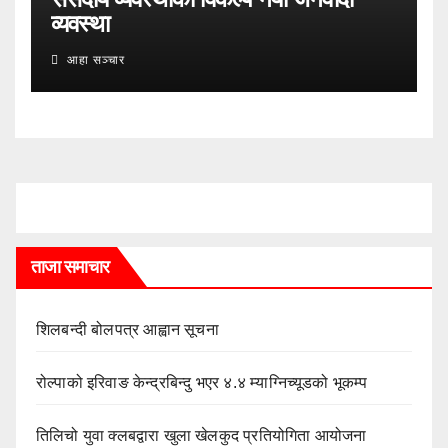
व्यवस्था
आहा सञ्चार
ताजा समाचार
शिलबन्दी बोलपत्र आह्वान सूचना
रोल्पाको इरिवाङ केन्द्रबिन्दु भएर ४.४ म्याग्निच्यूडको भूकम्प
तिलिचो युवा क्लबद्वारा खुला खेलकुद प्रतियोगिता आयोजना