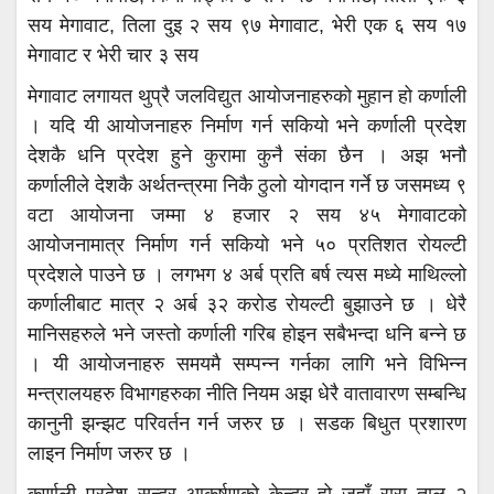
सय मेगावाट, तिला दुइ २ सय ९७ मेगावाट, भेरी एक ६ सय १७
मेगावाट र भेरी चार ३ सय
मेगावाट लगायत थुप्रै जलविद्युत आयोजनाहरुको मुहान हो कर्णाली
। यदि यी आयोजनाहरु निर्माण गर्न सकियो भने कर्णाली प्रदेश
देशकै धनि प्रदेश हुने कुरामा कुनै संका छैन । अझ भनौ
कर्णालीले देशकै अर्थतन्त्रमा निकै ठुलो योगदान गर्ने छ जसमध्य ९
वटा आयोजना जम्मा ४ हजार २ सय ४५ मेगावाटको
आयोजनामात्र निर्माण गर्न सकियो भने ५० प्रतिशत रोयल्टी
प्रदेशले पाउने छ । लगभग ४ अर्ब प्रति बर्ष त्यस मध्ये माथिल्लो
कर्णालीबाट मात्र २ अर्ब ३२ करोड रोयल्टी बुझाउने छ । धेरै
मानिसहरुले भने जस्तो कर्णाली गरिब होइन सबैभन्दा धनि बन्ने छ
। यी आयोजनाहरु समयमै सम्पन्न गर्नका लागि भने विभिन्न
मन्त्रालयहरु विभागहरुका नीति नियम अझ धेरै वातावारण सम्बन्धि
कानुनी झन्झट परिवर्तन गर्न जरुर छ । सडक बिधुत प्रशारण
लाइन निर्माण जरुर छ ।
कर्णाली प्रदेश सुन्दर आकर्षणको केन्द्र हो जहाँ रारा ताल २