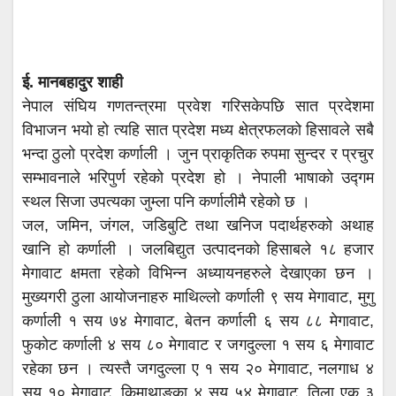
ई. मानबहादुर शाही
नेपाल संघिय गणतन्त्रमा प्रवेश गरिसकेपछि सात प्रदेशमा
विभाजन भयो हो त्यहि सात प्रदेश मध्य क्षेत्रफलको हिसावले सबै
भन्दा ठुलो प्रदेश कर्णाली । जुन प्राकृतिक रुपमा सुन्दर र प्रचुर
सम्भावनाले भरिपुर्ण रहेको प्रदेश हो । नेपाली भाषाको उद्गम
स्थल सिजा उपत्यका जुम्ला पनि कर्णालीमै रहेको छ ।
जल, जमिन, जंगल, जडिबुटि तथा खनिज पदार्थहरुको अथाह
खानि हो कर्णाली । जलबिद्युत उत्पादनको हिसाबले १८ हजार
मेगावाट क्षमता रहेको विभिन्न अध्यायनहरुले देखाएका छन ।
मुख्यगरी ठुला आयोजनाहरु माथिल्लो कर्णाली ९ सय मेगावाट, मुगु
कर्णाली १ सय ७४ मेगावाट, बेतन कर्णाली ६ सय ८८ मेगावाट,
फुकोट कर्णाली ४ सय ८० मेगावाट र जगदुल्ला १ सय ६ मेगावाट
रहेका छन । त्यस्तै जगदुल्ला ए १ सय २० मेगावाट, नलगाध ४
सय १० मेगावाट, किमाथाङ्का ४ सय ५४ मेगावाट, तिला एक ३