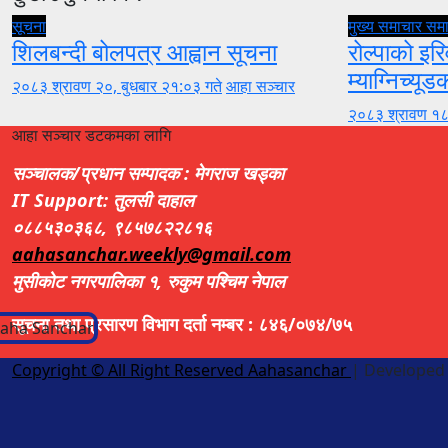
सूचना
मुख्य समाचार
सम
शिलबन्दी बोलपत्र आह्वान सूचना
रोल्पाको इरि
म्याग्निच्यूड
२०८३ श्रावण २०, बुधबार २१:०३ गते
आहा सञ्चार
२०८३ श्रावण १८
आहा सञ्चार डटकमका लागि
सञ्चालक/प्रधान सम्पादक : मेगराज खड्का
IT Support: तुलसी दाहाल
०८८५३०३६८, ९८५७८२२८१६
aahasanchar.weekly@gmail.com
मुसीकोट नगरपालिका १, रुकुम पश्चिम नेपाल
सूचना तथा प्रसारण विभाग दर्ता नम्बर : ८४६/०७४/७५
Copyright © All Right Reserved Aahasanchar
|
Developed