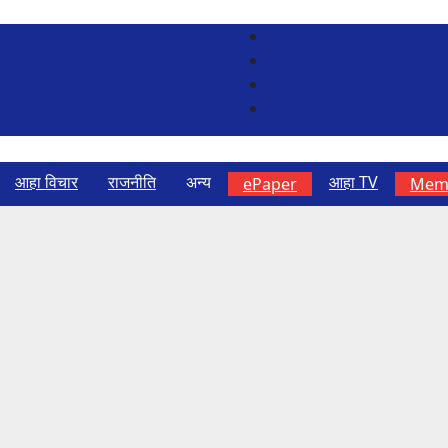
आहा विचार
राजनीति
अन्य
आहा TV
ePaper
Memb