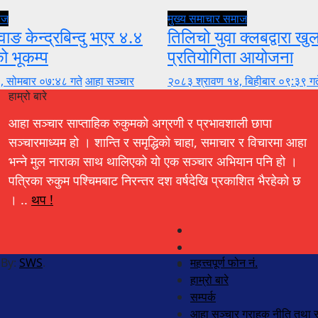
ाज
मुख्य समाचार
समाज
वाङ केन्द्रबिन्दु भएर ४.४
तिलिचो युवा क्लबद्वारा ख
को भूकम्प
प्रतियोगिता आयोजना
, सोमबार ०७:४८ गते
आहा सञ्चार
२०८३ श्रावण १४, बिहीबार ०९:३९ गत
हाम्रो बारे
आहा सञ्चार साप्ताहिक रुकुमको अग्रणी र प्रभावशाली छापा
सञ्चारमाध्यम हो । शान्ति र समृद्धिको चाहा, समाचार र विचारमा आहा
भन्ने मुल नाराका साथ थालिएको यो एक सञ्चार अभियान पनि हो ।
पत्रिका रुकुम पश्चिमबाट निरन्तर दश वर्षदेखि प्रकाशित भैरहेको छ
। ..
थप !
 By:
SWS
.
महत्त्वपूर्ण फोन नं.
हाम्रो बारे
सम्पर्क
आहा सञ्चार ग्राहक नीति तथा स