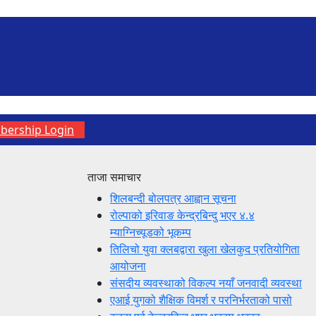
ership Login
ताजा समाचार
शिलबन्दी बोलपत्र आह्वान सूचना
रोल्पाको इरिवाङ केन्द्रबिन्दु भएर ४.४
म्याग्निच्यूडको भूकम्प
तिलिचो युवा क्लबद्वारा खुला खेलकुद प्रतियोगिता
आयोजना
संसदीय व्यवस्थाको विकल्प नयाँ जनवादी व्यवस्था
एआई युगको शैक्षिक विमर्श र परनिर्भरताको पासो