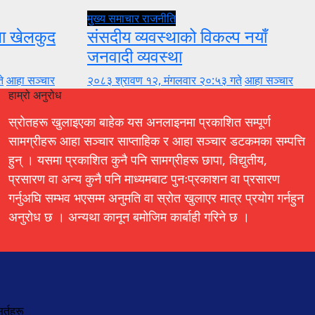
मुख्य समाचार
राजनीति
ुला खेलकुद
संसदीय व्यवस्थाको विकल्प नयाँ
जनवादी व्यवस्था
े
आहा सञ्चार
२०८३ श्रावण १२, मंगलवार २०:५३ गते
आहा सञ्चार
हाम्रो अनुरोध
स्रोतहरू खुलाइएका बाहेक यस अनलाइनमा प्रकाशित सम्पूर्ण
सामग्रीहरू आहा सञ्चार साप्ताहिक र आहा सञ्चार डटकमका सम्पत्ति
हुन् । यसमा प्रकाशित कुनै पनि सामग्रीहरू छापा, विद्युतीय,
प्रसारण वा अन्य कुनै पनि माध्यमबाट पुनःप्रकाशन वा प्रसारण
गर्नुअघि सम्भव भएसम्म अनुमति वा स्रोत खुलाएर मात्र प्रयोग गर्नहुन
अनुरोध छ । अन्यथा कानून बमोजिम कार्बाही गरिने छ ।
र्तहरू