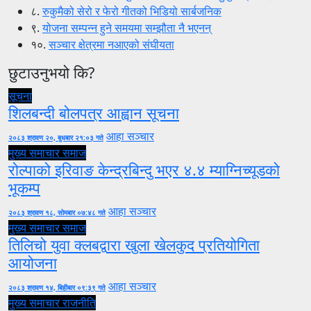
८.
रुकुमैको सेरो र फेरो गीतको भिडियो सार्बजनिक
९.
योजना सम्पन्न हुने समयमा सम्झौता नै भएनन्
१०.
सञ्चार क्षेत्रमा नआएको संघीयता
छुटाउनुभयो कि?
सूचना
शिलबन्दी बोलपत्र आह्वान सूचना
आहा सञ्चार
२०८३ श्रावण २०, बुधबार २१:०३ गते
मुख्य समाचार
समाज
रोल्पाको इरिवाङ केन्द्रबिन्दु भएर ४.४ म्याग्निच्यूडको
भूकम्प
आहा सञ्चार
२०८३ श्रावण १८, सोमबार ०७:४८ गते
मुख्य समाचार
समाज
तिलिचो युवा क्लबद्वारा खुला खेलकुद प्रतियोगिता
आयोजना
आहा सञ्चार
२०८३ श्रावण १४, बिहीबार ०९:३९ गते
मुख्य समाचार
राजनीति