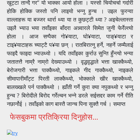
खुट्टा तान्दै गर” यो भाक्का आयो होला । यस्सो चियोचर्चा गर्दारी
होकि होक्कि जस्तो पनि लाइयो भन्नु हुन्च । उइल फुरन्वा
वाल्लाहरू या बज्जर थार्रा थ्या या त कुछट्टी थ्या ? अइचेल्लास्ता
उइलै भ्याउ भया तवाँइका बाँदरा अन्न्वारले सिमेत जुनी फेर्रेल्त्यो
होला । आज सप्पैका गो¥याटा, घो¥याटा, पाङ्¥याटा र
टाइ¥याटाहरू च्याट्टै प¥या छन् । रातबिरात्नु हर्ने, नहर्ने जम्मैलाई
फाइदै फाइदा भ्याउथ्यो । यदि तवाँइका कुर्राउ सुन्ति हुँन्त्यो भन्या
जतातत्तै नाम्रै नाम्रो देख्याउथ्यो । वृद्धवृद्धाले भत्ता खाक्कैथ्यो,
बेरोजगारी भत्ता पाक्कैथ्यो, गाइकले गीद गाक्कैथ्यो, नाइकले
सीमापारीमाँट्ट पिरती लाक्कैथ्यो, भोक्काले खीर खाक्कैथ्यो,
बालख्खले पर्न पाक्कैथ्यो । ह्याँती गर्ने कुरा क्या नपुकथ्यो र भन्नु
हुन्च ? बिरोदीले बिरोद गर्रेल्चन भन्ने डरले सईसद्दर काम गर्ने रीति
नछार्नोई । तवाँइको काग बास्तै जान्च पिना सुक्तै गर्च । समाप्त
फेसबुकमा प्रतिक्रिया दिनुहोस...