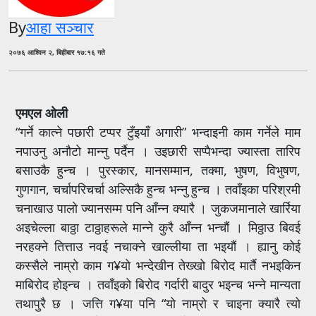
By
आहा सञ्चार
२०७६ आश्विन २, बिहीबार १७:१६ गते
एमएल ओली
“गर्ने कात्ने पछारी टप्पर टुँइयाँ अगारी” भन्दाइनी काम गर्नेले माम
नपाउनु अनौटो मान्नु पर्दैन । उइछारी सप्पैभन्दा ज्यास्ता तारिप
बसाउकै हुन्च । पुरस्कार, मानसम्मान, तक्मा, भुषण, विभुषण,
गुणगान, चर्चापरिचर्चा अल्सिकै हुन्च भन्नु हुन्च । तवाँइका परिश्रमी
चनाखाउ पालो ज्यानसम्म पनि आँन्न क्यारै । जुकजमानाले खार्रिया
अइचेल्ला बाठ्ठा टाठ्ठाहरूले मान्ने कुरै आँन्न भन्चौं । मिठ्ठाउ बिवई
नरहक्ने तित्ताउ नवई नचाक्ने खाल्लीया ता भइयौं । ह्यानु कोई
कस्सैले नाम्रो काम ग¥यो भन्देखीन तेख्खो बिरोद मार्तै नभइकिन
माबिरोद होइन्च । तवाँइको बिरोद गर्दारी बादुर भइन्च भन्ने मान्यता
तथापुरै छ । जत्ति ग¥या पनि “यो नाम्रो र चाइना क्यारै त्यो