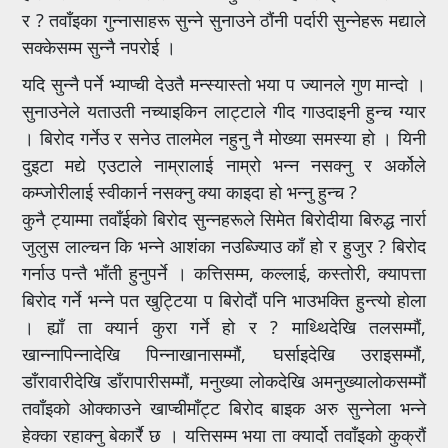
र ? तवाँइका गुन्नासाहरू सुन्ने सुनाउने ठौंनी पर्दारी सुन्नेहरू मद्याले
सक्केसम्म सुन्नै नपरोई ।
यदि सुन्नै पर्ने भ्याप्ची देउतै मन्स्यास्तो भया प ज्यानले गुण मान्दो ।
सुनाउनेले यताउती नच्याइकिन लाट्टाले गीद गाउदाइनी हुन्च ग्यार
। बिरोद गर्नेउ र सनेउ तालमेल नहुनु नै मोख्या समस्या हो । यिनी
दुइटा मद्ये एउटाले नाम्रालाई नाम्रो भन्न नसक्नु र अर्कोले
कम्जोरीलाई स्वीकार्न नसक्नु क्या काइदा हो भन्नु हुन्च ?
कुनै ट्याम्मा तवाँईको बिरोद सुन्नहरूले सिमेत बिरोदीया बिरुद्ध नार्रा
जुलुस लाल्चन कि भन्ने आशंका नउब्ज्यिाउ काँ हो र हुजुर ? बिरोद
गर्नाउ पन्तै भाँती हुनुपर्ने । कत्तिसम्म, कल्लाई, कस्तोरी, क्यापत्ता
बिरोद गर्ने भन्ने पत खुट्टिया प बिरोदौं पनि भाउभक्ति हुन्त्यो होला
। ह्याँ ता क्यार्न कुरा गर्ने हो र ? माथ्थिदेखि तलसम्मौं,
खान्नापिन्नादेखि पिन्नाखानासम्मौं, घर्साइदेखि उराइसम्मौं,
डाँरावारीदेखि डाँरापारीसम्मौं, मनुख्या लोकदेखि अमनुख्यालोकसम्मौं
तवाँइको ओक्काउने खाप्चीमाँट्ट बिरोद बाइक अरु सुन्नेला भन्ने
हेक्का रहाक्नु बेकार्रै छ । यत्तिसम्म भया ता क्यार्दो तवाँइको कुक्रौं