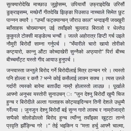
सुत्क्यारोदेखि माच्छाउ जुठ्ठोसम्म, उपियायौं उफ्राइदेखि उरिसौं
डुक्राइसम्म, मच्छेरौं गीतदेखि झिङ्ङा पिउसाउ नाच्चाले सिमेत छुट
पान्नन क्यारै । “उप्याँ फट्क्यान्चन् जौराउ काल” भन्दाइनी जख्खुरी
ब्वाँसाहरू चोख्यान्चन् उई तवाँइको चुल्लाउ बिरालो र धेल्तेउ
कुकुरले टोक्सी माङ्ङेल्च भन्चौं । जल्ले अहोरात्र डिप्टी गर्च उइले
नौमुरी बिरोदौं साम्ना गर्नुपर्च । “भँयारीले चारो खायो तोरीको
कप्ट्यारो, कान्नु औंटा कोच्दाखेरी सुन्नैको अप्ठ्यारो” पिर्रा बीच्च
बीच्चमाँट्ट यस्तो गीद आयाउ हुनुपर्च ।
जन्त्वास्ता जन्तुले बिरोद गर्ने बिरोदीलाई मित्र ठान्चन गरे । त्यस्तो
पनि होल्ला र कत्तै ? भन्ने कोई कसैलाई लाक्न सक्च । त्यस उस्ले
गर्दारी त्यस्को बारेमा बताउँदा नाम्रै होलास्तो लाउछ । पूर्खाले
आफ्नो अनुभव यस्तोरी सुनाउचन् ः “जुन देश्नु बिरोदौं खुप्पै चिज
हुन्च र बिरोदीले अल्ता गल्ताहरू कोट्याइदिन्चन तिनी देशले उधुम्मै
गर्रेल्या । जुनजुन देश्नु बिरोदौं बई सुन्न गारो लाक्च र नाम्रोजाद्रो
सप्पैको सोलोडोल्लो बिरोद हुन्च त्याँन्नु तवाँइका खुट्टा तान्ने
प्रवृति झाँङ्न्चि गरे ।” तेई भइकिन प “मत्ता हर्चु आफ्नै चाल्मा,