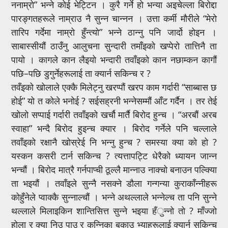
ननाम्रो” भन्ने कोई भेट्टिन । कुरै गर्ने हो भन्या अइचेल्ला बिरोद्दा
पारङ्गतहरूले नाम्राउ नै सुन्न चान्नन । उत्ता कर्मी मौरीले “मेरो
तारिप गर्देमा नाम्रो हुँन्त्यो” भन्ने ठान्नु पनि जार्दो होइन ।
साबास्सीयौं ठाउँनु आलुचना सुन्दारी तमाँइको खप्पेरो तात्तिनै ता
पायो । कागले कान लैइयो भन्दारी तवाँइको कान नछाम्कन कागौं
पछि–पछि डुगुर्नेहरूलाई ता क्यार्न सकिन्च र ?
तवँइको खोलाले एक्कै मिलेट्नु खरप्पौं खरप काम गर्दारी “साब्बास छ
होई” यो त कोले भनोई ? सईसह्रनी भन्नेसम्मौं आँट गर्दैन । तर तेई
खोलो सप्पाई गर्दारी तवाँइको खर्चौ मार्तै बिरोद हुन्च । “अरबौं अरब
स्वाहा” भन्दै बिरोद हुइन्च क्यार । बिरोद गर्नेले पनि चल्लाले
तवाँइको रक्षानै खोस्रेई नि भन्नु हुन्च ? समस्या क्या को हो ?
यस्कन कसरी टार्न सकिन्च ? त्यत्तापट्टि धेरैको ध्यायन जान्न
भन्चौं । बिरोद मात्रै गर्नपाप्ची ठूल्लै मान्नाउ नाक्चो बनाउन पल्क्यिा
ता भइयौं । तवाँइले सुन्नै नसक्ने डौला गन्गन्या कुराकाँन्नीहरू
कोहुँनेले प्वाक्कै सुन्नाल्चौं । भन्ने अथल्लाले भन्नेल्च ता पनि सुन्ने
थल्लाले मिलाइकिन शान्तिसित्त सुन्ने भइया हँुन्नो तो ? माँज्जो
होला र क्या निउ पाउ र कन्निका बुकाउ भ्याहरूलाई क्यार्न सकिन्च