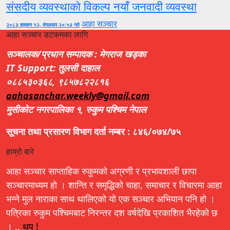
संसदीय व्यवस्थाको विकल्प नयाँ जनवादी व्यवस्था
आहा सञ्चार
२०८३ श्रावण १२, मंगलवार २०:५३ गते
आहा सञ्चार डटकमका लागि
सञ्चालक/प्रधान सम्पादक : मेगराज खड्का
IT Support: तुलसी दाहाल
०८८५३०३६८, ९८५७८२२८१६
aahasanchar.weekly@gmail.com
मुसीकोट नगरपालिका १, रुकुम पश्चिम नेपाल
सूचना तथा प्रसारण विभाग दर्ता नम्बर : ८४६/०७४/७५
हाम्रो बारे
आहा सञ्चार साप्ताहिक रुकुमको अग्रणी र प्रभावशाली छापा
सञ्चारमाध्यम हो । शान्ति र समृद्धिको चाहा, समाचार र विचारमा आहा
भन्ने मुल नाराका साथ थालिएको यो एक सञ्चार अभियान पनि हो ।
पत्रिका रुकुम पश्चिमबाट निरन्तर दश वर्षदेखि प्रकाशित भैरहेको छ
। ..
थप !