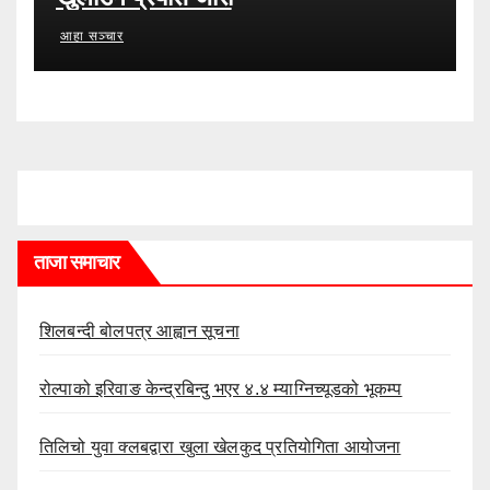
आहा सञ्चार
ताजा समाचार
शिलबन्दी बोलपत्र आह्वान सूचना
रोल्पाको इरिवाङ केन्द्रबिन्दु भएर ४.४ म्याग्निच्यूडको भूकम्प
तिलिचो युवा क्लबद्वारा खुला खेलकुद प्रतियोगिता आयोजना