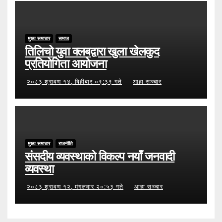
मुख्य समाचार
समाज
तिलिचो युवा क्लबद्वारा खुला खेलकुद
प्रतियोगिता आयोजना
२०८३ श्रावण १४, बिहीबार ०९:३९ गते
आहा सञ्चार
मुख्य समाचार
राजनीति
संसदीय व्यवस्थाको विकल्प नयाँ जनवादी
व्यवस्था
२०८३ श्रावण १२, मंगलवार २०:५३ गते
आहा सञ्चार