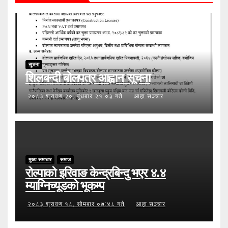
सूचना
शिलबन्दी बोलपत्र आह्वान सूचना
२०८३ श्रावण २०, बुधबार २१:०३ गते
आहा सञ्चार
मुख्य समाचार
समाज
रोल्पाको इरिवाङ केन्द्रबिन्दु भएर ४.४
म्याग्निच्यूडको भूकम्प
२०८३ श्रावण १८, सोमबार ०७:४८ गते
आहा सञ्चार