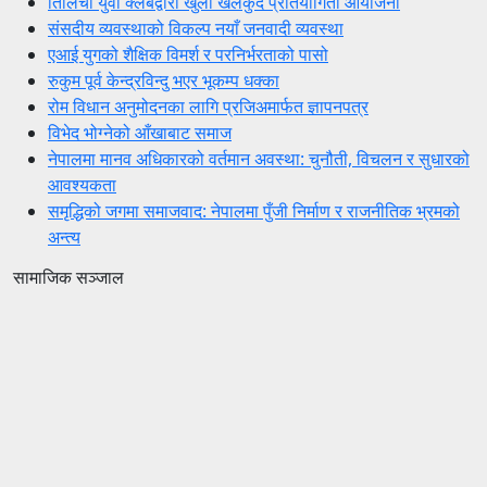
तिलिचो युवा क्लबद्वारा खुला खेलकुद प्रतियोगिता आयोजना
संसदीय व्यवस्थाको विकल्प नयाँ जनवादी व्यवस्था
एआई युगको शैक्षिक विमर्श र परनिर्भरताको पासो
रुकुम पूर्व केन्द्रविन्दु भएर भूकम्प धक्का
रोम विधान अनुमोदनका लागि प्रजिअमार्फत ज्ञापनपत्र
विभेद भोग्नेको आँखाबाट समाज
नेपालमा मानव अधिकारको वर्तमान अवस्था: चुनौती, विचलन र सुधारको
आवश्यकता
समृद्धिको जगमा समाजवाद: नेपालमा पुँजी निर्माण र राजनीतिक भ्रमको
अन्त्य
सामाजिक सञ्जाल