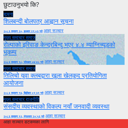
छुटाउनुभयो कि?
सूचना
शिलबन्दी बोलपत्र आह्वान सूचना
आहा सञ्चार
२०८३ श्रावण २०, बुधबार २१:०३ गते
मुख्य समाचार
समाज
रोल्पाको इरिवाङ केन्द्रबिन्दु भएर ४.४ म्याग्निच्यूडको
भूकम्प
आहा सञ्चार
२०८३ श्रावण १८, सोमबार ०७:४८ गते
मुख्य समाचार
समाज
तिलिचो युवा क्लबद्वारा खुला खेलकुद प्रतियोगिता
आयोजना
आहा सञ्चार
२०८३ श्रावण १४, बिहीबार ०९:३९ गते
मुख्य समाचार
राजनीति
संसदीय व्यवस्थाको विकल्प नयाँ जनवादी व्यवस्था
आहा सञ्चार
२०८३ श्रावण १२, मंगलवार २०:५३ गते
आहा सञ्चार डटकमका लागि