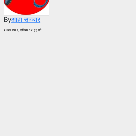
By
आहा सञ्चार
२०७४ माघ ६, शनिबार १५:३९ गते