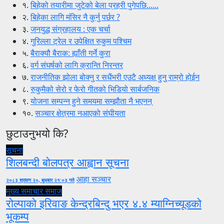
१.
बिहेको तयारीमा जुटेको बेला प्रहरी पुगेपछि......
२.
बिहेका लागि मंसिर नै कुर्नु पर्छर ?
३.
जनयुद्ध संग्रहालय : एक चर्चा
४.
गुरिल्ला ट्रेल र उपेक्षित रुकुम पश्चिम
५.
बैराक्यौ बैराक: ह्याँती गर्ने कुरा
६.
वर्ग संघर्षको लागि क्रान्ति निरन्तर
७.
राजनीतिक झोला बोक्नु र सधैंभरी एउटै अध्यक्ष हुनु राम्रो होईन
८.
रुकुमैको सेरो र फेरो गीतको भिडियो सार्बजनिक
९.
योजना सम्पन्न हुने समयमा सम्झौता नै भएनन्
१०.
सञ्चार क्षेत्रमा नआएको संघीयता
छुटाउनुभयो कि?
सूचना
शिलबन्दी बोलपत्र आह्वान सूचना
आहा सञ्चार
२०८३ श्रावण २०, बुधबार २१:०३ गते
मुख्य समाचार
समाज
रोल्पाको इरिवाङ केन्द्रबिन्दु भएर ४.४ म्याग्निच्यूडको
भूकम्प