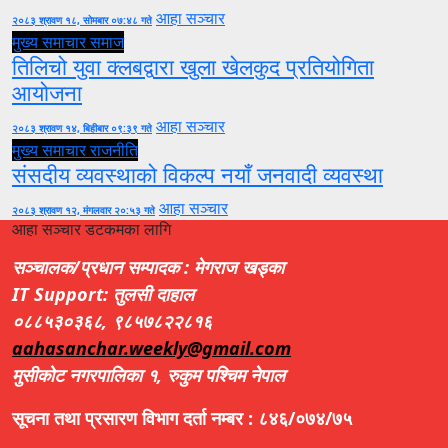
आहा सञ्चार
२०८३ श्रावण १८, सोमबार ०७:४८ गते
मुख्य समाचार
समाज
तिलिचो युवा क्लबद्वारा खुला खेलकुद प्रतियोगिता
आयोजना
आहा सञ्चार
२०८३ श्रावण १४, बिहीबार ०९:३९ गते
मुख्य समाचार
राजनीति
संसदीय व्यवस्थाको विकल्प नयाँ जनवादी व्यवस्था
आहा सञ्चार
२०८३ श्रावण १२, मंगलवार २०:५३ गते
आहा सञ्चार डटकमका लागि
सञ्चालक/प्रधान सम्पादक : मेगराज खड्का
IT Support: तुलसी दाहाल
०८८५३०३६८, ९८५७८२२८१६
aahasanchar.weekly@gmail.com
मुसीकोट नगरपालिका १, रुकुम पश्चिम नेपाल
सूचना तथा प्रसारण विभाग दर्ता नम्बर : ८४६/०७४/७५