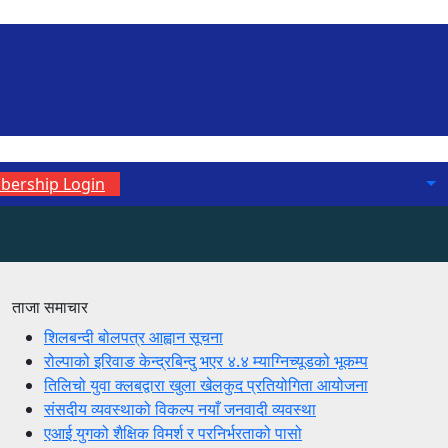
ership Login
ताजा समाचार
शिलबन्दी बोलपत्र आह्वान सूचना
रोल्पाको इरिवाङ केन्द्रबिन्दु भएर ४.४ म्याग्निच्यूडको भूकम्प
तिलिचो युवा क्लबद्वारा खुला खेलकुद प्रतियोगिता आयोजना
संसदीय व्यवस्थाको विकल्प नयाँ जनवादी व्यवस्था
एआई युगको शैक्षिक विमर्श र परनिर्भरताको पासो