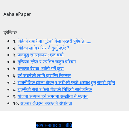
Aaha ePaper
ट्रेन्डिङ
१.
बिहेको तयारीमा जुटेको बेला प्रहरी पुगेपछि......
२.
बिहेका लागि मंसिर नै कुर्नु पर्छर ?
३.
जनयुद्ध संग्रहालय : एक चर्चा
४.
गुरिल्ला ट्रेल र उपेक्षित रुकुम पश्चिम
५.
बैराक्यौ बैराक: ह्याँती गर्ने कुरा
६.
वर्ग संघर्षको लागि क्रान्ति निरन्तर
७.
राजनीतिक झोला बोक्नु र सधैंभरी एउटै अध्यक्ष हुनु राम्रो होईन
८.
रुकुमैको सेरो र फेरो गीतको भिडियो सार्बजनिक
९.
योजना सम्पन्न हुने समयमा सम्झौता नै भएनन्
१०.
सञ्चार क्षेत्रमा नआएको संघीयता
मुख्य समाचार
राजनीति