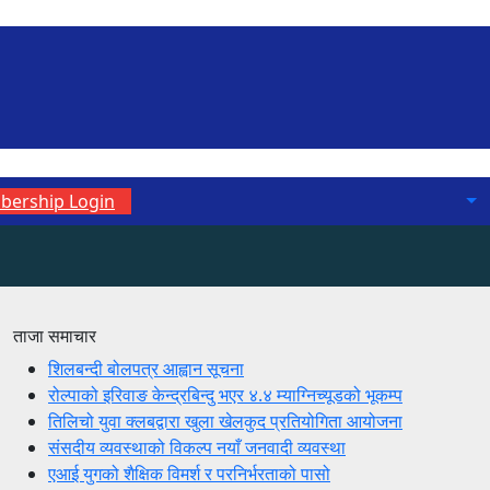
ership Login
ताजा समाचार
शिलबन्दी बोलपत्र आह्वान सूचना
रोल्पाको इरिवाङ केन्द्रबिन्दु भएर ४.४ म्याग्निच्यूडको भूकम्प
तिलिचो युवा क्लबद्वारा खुला खेलकुद प्रतियोगिता आयोजना
संसदीय व्यवस्थाको विकल्प नयाँ जनवादी व्यवस्था
एआई युगको शैक्षिक विमर्श र परनिर्भरताको पासो