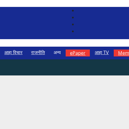
आहा विचार
राजनीति
अन्य
आहा TV
ePaper
Memb