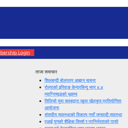
ership Login
ताजा समाचार
शिलबन्दी बोलपत्र आह्वान सूचना
रोल्पाको इरिवाङ केन्द्रबिन्दु भएर ४.४
म्याग्निच्यूडको भूकम्प
तिलिचो युवा क्लबद्वारा खुला खेलकुद प्रतियोगिता
आयोजना
संसदीय व्यवस्थाको विकल्प नयाँ जनवादी व्यवस्था
एआई युगको शैक्षिक विमर्श र परनिर्भरताको पासो