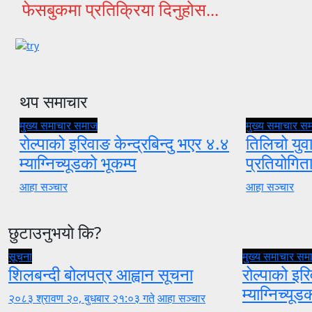
फेसबुकमा प्रतिक्रिया दिनुहोस...
थप समाचार
मुख्य समाचार
समाज
मुख्य समाचार
स
रोल्पाको इरिवाङ केन्द्रबिन्दु भएर ४.४
तिलिचो युवा
म्याग्निच्यूडको भूकम्प
प्रतियोगि
आहा सञ्चार
आहा सञ्चार
छुटाउनुभयो कि?
सूचना
मुख्य समाचार
सम
शिलबन्दी बोलपत्र आह्वान सूचना
रोल्पाको इरि
म्याग्निच्यूड
२०८३ श्रावण २०, बुधबार २१:०३ गते
आहा सञ्चार