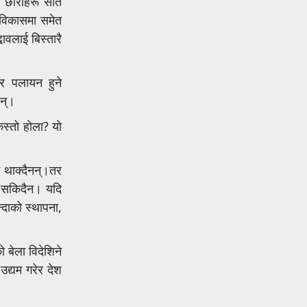
ा छोराहरू सात
विकासमा समेत
ावलाई बिस्तारै
िर पलायन हुने
छन्।
कस्तो होला? यो
न थाक्दैनन्।तर
न सकिदैन। यदि
न्दाको स्थापना,
 बेला विदेशिने
उद्यम गरेर देश