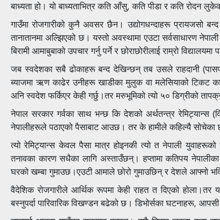
बाध्यता हो। यो बाध्यताभित्र कति आँसु, कति पीडा र कति रोदन लुकेक
गाउँमा रोजगारीको कुनै अवसर छैन। उद्योगधन्दाहरू प्रायजसो बन्द
तानातानमा अल्झिएको छ। यस्तो अवस्थामा एउटा सर्वसाधारण नेपाली युवा
बिरामी आमाबुबाको उपचार गर्नु पर्ने र छोराछोरीलाई राम्रो विद्यालयमा प
जब स्वदेशका सबै ढोकाहरू बन्द देखिन्छन् तब उसले राहदानी (पास
ब्याजमा ऋण काढेर उनीहरू खाडीका मुलुक वा मलेसियाको टिकट काट्छन
अनि स्वदेश फर्किएर केही गर्छु।तर मरुभूमिको त्यो ५० डिग्रीको तापक
नेपाल सरकार गर्वका साथ भन्छ कि देशको अर्थतन्त्र रेमिट्यान्स (व
नेपालीहरूले पठाएको पैसाबाट आउछ। तर के हामीले कहिल्यै सोचेका छ
त्यो रेमिट्यान्स केवल पैसा मात्र होइनकी त्यो त नेपाली युवाहर
तनावका कारण सधैका लागि अस्ताउँछन्। हप्तामा कतिपय नेपालीका 
घरको खम्बा गुमाउछ।एउटी आमाले छोरो गुमाउछिन् र देशले आफ्नो भविष
वैदेशिक रोजगारीले आर्थिक रूपमा केही राहत त दिएको होला।तर 
बस्नुपर्दा पारिवारिक विखण्डन बढेको छ। डिभोर्सका घटनाहरू, आपस