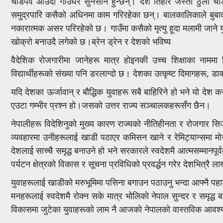
चाडपर्व आउदा गाउँघर सुनसान हुन्छन्। दशै तिहार जस्ता ठुला चा
समुद्रपारि कसैको अधिनमा काम गरिरहेका छन्। बालकालिकाले बु
नकारात्मक असर परिरहेको छ। गाउँमा कसैको मृत्यु हूदा मलामी जाने यु
खोक्रो बनाउदै लगेको छ।ब्रेन ड्रेन र देशको भविष्य
वैदेशिक रोजगारीमा जानेहरू मात्र होइनकी उच्च शिक्षाका नाममा 
विद्यार्थीहरूको संख्या पनि डरलाग्दो छ। देशका उत्कृष्ट दिमागहरू, डा
यदि देशका ऊर्जावान् र बौद्धिक युवाहरू सबै बाहिरिने हो भने यो देश
एउटा गम्भीर प्रश्न हो।जसको उत्तर राज्य सञ्चालकहरूसँग छैन।
नेपालीहरू विदेशिनुको मुख्य कारण राज्यको नीतिहीनता र रोजगार सिर्ज
व्यवहारमा उनीहरूलाई खाडी पठाएर कमिसन खाने र रेमिट्यान्समा मो
देशलाई साच्चै समृद्ध बनाउने हो भने सरकारले स्वदेशमै आत्मसम्मानपूर्
पर्यटन क्षेत्रको विकास र सूचना प्रविधिको प्रवर्द्धन गरेर देशभित्रै 
युवाहरूलाई खाडीको मरुभूमिमा पसिना बगाउन पठाउनु भन्दा आफ्नै पहा
मनहरूलाई स्वदेशमै रोक्न सके मात्र भोलिको नेपाल सुन्दर र समृद्ध 
विकासमा जुटेका युवाहरूको लाम नै आजको नेपालको वास्तविक आवश्