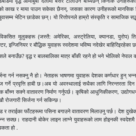
डबाडमा वृद्ध आमाबुबा दैलोमा बसेर टोलाउन बाध्यछन् किनकि उनीहरूक
बाको काख र माया पाउन सकेका छैनन्, जसका कारण उनीहरूको मानसिक 
वासम्म भेटिन छाडेका छन्। यो रित्तोपनले हाम्रो संस्कृति र सामाजिक सद्भ
विकसित मुलुकहरू (जस्तै: अमेरिका, अस्ट्रेलिया, क्यानडा, युरोप) त
क्टर, इन्जिनियर र बौद्धिक युवाहरू स्वदेशमा भविष्य नदेखेर बाहिरिइरहेका 
 कसले बनाउँछ? वृद्ध र बालबालिका मात्र बाँकी रहने हो भने भोलिको नेपाल 
ना गर्न नसक्नु नै हो। नेताहरू भाषणमा युवाहरू देशका कर्णधार हुन् भन्
ज गर्ने प्रवृत्ति हाबी छ।अब यो अवस्थालाई सधैका लागि निरन्तरता दि
वक बाँच्न सक्ने वातावरण निर्माण गर्नुपर्छ। कृषिको आधुनिकीकरण, उद्योगध
लाखौ रोजगारी सिर्जना गर्न सकिन्छ।
ड र तराईका फाँटहरूमा पसिना बगाउने वातावरण मिलाउनु पर्छ। देश दुखेको
बन्न सक्छ। राहदानी बोकेर लाइन लाग्ने युवाहरूको लाम होइनकी स्वदेशमै 
यकता हो .