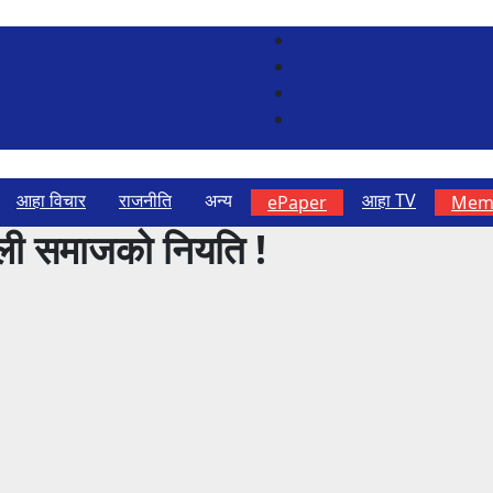
आहा विचार
राजनीति
अन्य
आहा TV
ePaper
Memb
पाली समाजको नियति !