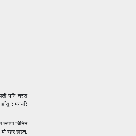
 छाती पनि चस्स
ि आँसु र मनभरि
का रूपमा चिनिन
र यो रहर होइन,