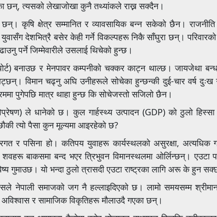
ा छन्, त्यसको लेखाजोखा कुनै तथ्यांकले राख्न सक्दैन।
 छन्। कृषि क्षेत्र सम्मानित र व्यावसायिक बन्न सकेको छैन। राजनीति 
सँग देशभित्रै बसेर केही गर्ने विकल्पहरू निकै साँघुरा छन्। परिवारको ऋण
ढाउनु पर्ने जिम्मेवारीले उसलाई थिचेको हुन्छ।
पोर्ट) बनाउछ र मेनपावर कम्पनीको चक्कर काट्न थाल्छ। जायजेथा बन्ध
्। विमान चढ्नु अघि उनीहरूले सोचेका हुन्छन्की दुई-चार वर्ष दुःख गर
्रममा पुगेपछि मात्र थाहा हुन्छ कि सोचेजस्तो सजिलो छैन।
िप्रेषण) ले धानेको छ। कुल गार्हस्थ्य उत्पादन (GDP) को ठुलो हिस्सा
ौकी त्यो पैसा कुन मूल्यमा आइरहेको छ?
ूको रगत र पसिना हो। कतिपय युवाहरू कार्यस्थलको असुरक्षा, अत्यधिक ग
शवहरू बाकसमा बन्द भएर त्रिभुवन विमानस्थलमा ओर्लिन्छन्। एउटा प
्य गुमाउछ। यो भन्दा ठुलो त्रासदी एउटा राष्ट्रका लागि अरू के हुन सक्
यसले नेपाली समाजको जग नै हल्लाइदिएको छ। लामो समयसम्म श्रीमान्
ी अविश्वास र सामाजिक विकृतिहरू मौलाउदै गएका छन्।