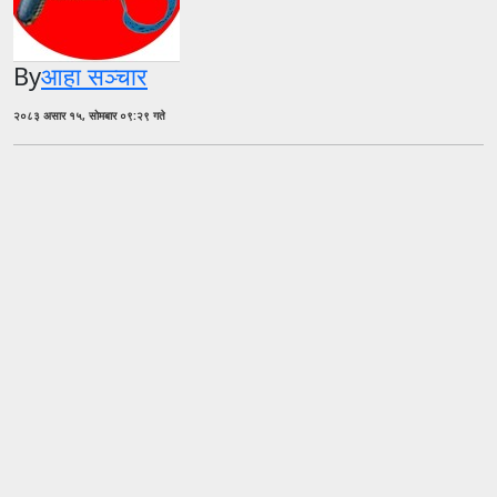
By
आहा सञ्चार
२०८३ असार १५, सोमबार ०९:२९ गते