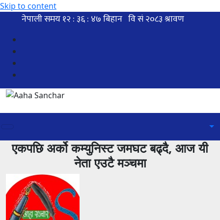
Skip to content
एकपछि अर्को कम्युनिस्ट जमघट बढ्दै, आज यी
नेता एउटै मञ्चमा