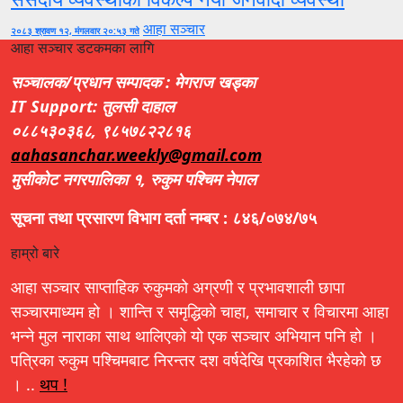
आहा सञ्चार
२०८३ श्रावण १२, मंगलवार २०:५३ गते
आहा सञ्चार डटकमका लागि
सञ्चालक/प्रधान सम्पादक : मेगराज खड्का
IT Support: तुलसी दाहाल
०८८५३०३६८, ९८५७८२२८१६
aahasanchar.weekly@gmail.com
मुसीकोट नगरपालिका १, रुकुम पश्चिम नेपाल
सूचना तथा प्रसारण विभाग दर्ता नम्बर : ८४६/०७४/७५
हाम्रो बारे
आहा सञ्चार साप्ताहिक रुकुमको अग्रणी र प्रभावशाली छापा
सञ्चारमाध्यम हो । शान्ति र समृद्धिको चाहा, समाचार र विचारमा आहा
भन्ने मुल नाराका साथ थालिएको यो एक सञ्चार अभियान पनि हो ।
पत्रिका रुकुम पश्चिमबाट निरन्तर दश वर्षदेखि प्रकाशित भैरहेको छ
। ..
थप !