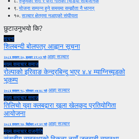
८.
रुकुमैको सेरो र फेरो गीतको भिडियो सार्बजनिक
९.
योजना सम्पन्न हुने समयमा सम्झौता नै भएनन्
१०.
सञ्चार क्षेत्रमा नआएको संघीयता
छुटाउनुभयो कि?
सूचना
शिलबन्दी बोलपत्र आह्वान सूचना
आहा सञ्चार
२०८३ श्रावण २०, बुधबार २१:०३ गते
मुख्य समाचार
समाज
रोल्पाको इरिवाङ केन्द्रबिन्दु भएर ४.४ म्याग्निच्यूडको
भूकम्प
आहा सञ्चार
२०८३ श्रावण १८, सोमबार ०७:४८ गते
मुख्य समाचार
समाज
तिलिचो युवा क्लबद्वारा खुला खेलकुद प्रतियोगिता
आयोजना
आहा सञ्चार
२०८३ श्रावण १४, बिहीबार ०९:३९ गते
मुख्य समाचार
राजनीति
संसदीय व्यवस्थाको विकल्प नयाँ जनवादी व्यवस्था