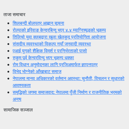
ताजा समाचार
शिलबन्दी बोलपत्र आह्वान सूचना
रोल्पाको इरिवाङ केन्द्रबिन्दु भएर ४.४ म्याग्निच्यूडको भूकम्प
तिलिचो युवा क्लबद्वारा खुला खेलकुद प्रतियोगिता आयोजना
संसदीय व्यवस्थाको विकल्प नयाँ जनवादी व्यवस्था
एआई युगको शैक्षिक विमर्श र परनिर्भरताको पासो
रुकुम पूर्व केन्द्रविन्दु भएर भूकम्प धक्का
रोम विधान अनुमोदनका लागि प्रजिअमार्फत ज्ञापनपत्र
विभेद भोग्नेको आँखाबाट समाज
नेपालमा मानव अधिकारको वर्तमान अवस्था: चुनौती, विचलन र सुधारको
आवश्यकता
समृद्धिको जगमा समाजवाद: नेपालमा पुँजी निर्माण र राजनीतिक भ्रमको
अन्त्य
सामाजिक सञ्जाल