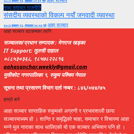
आहा सञ्चार
२०८३ श्रावण १४, बिहीबार ०९:३९ गते
मुख्य समाचार
राजनीति
संसदीय व्यवस्थाको विकल्प नयाँ जनवादी व्यवस्था
आहा सञ्चार
२०८३ श्रावण १२, मंगलवार २०:५३ गते
आहा सञ्चार डटकमका लागि
सञ्चालक/प्रधान सम्पादक : मेगराज खड्का
IT Support: तुलसी दाहाल
०८८५३०३६८, ९८५७८२२८१६
aahasanchar.weekly@gmail.com
मुसीकोट नगरपालिका १, रुकुम पश्चिम नेपाल
सूचना तथा प्रसारण विभाग दर्ता नम्बर : ८४६/०७४/७५
हाम्रो बारे
आहा सञ्चार साप्ताहिक रुकुमको अग्रणी र प्रभावशाली छापा
सञ्चारमाध्यम हो । शान्ति र समृद्धिको चाहा, समाचार र विचारमा आहा
भन्ने मुल नाराका साथ थालिएको यो एक सञ्चार अभियान पनि हो ।