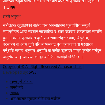
पत्रिका रुकुम पश्चिमबाट निरन्तर दश वर्षदेखि प्रकाशित भैरहेको छ
। ..
थप !
हाम्रो अनुरोध
स्रोतहरू खुलाइएका बाहेक यस अनलाइनमा प्रकाशित सम्पूर्ण
सामग्रीहरू आहा सञ्चार साप्ताहिक र आहा सञ्चार डटकमका सम्पत्ति
हुन् । यसमा प्रकाशित कुनै पनि सामग्रीहरू छापा, विद्युतीय,
प्रसारण वा अन्य कुनै पनि माध्यमबाट पुनःप्रकाशन वा प्रसारण
गर्नुअघि सम्भव भएसम्म अनुमति वा स्रोत खुलाएर मात्र प्रयोग गर्नहुन
अनुरोध छ । अन्यथा कानून बमोजिम कार्बाही गरिने छ ।
Copyright © All Right Reserved Aahasanchar
|
Developed By:
SWS
.
महत्त्वपूर्ण फोन नं.
हाम्रो बारे
सम्पर्क
आहा सञ्चार ग्राहक नीति तथा सर्तहरू