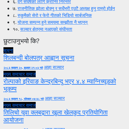
६.
वर्ग संघर्षको लागि क्रान्ति निरन्तर
७.
राजनीतिक झोला बोक्नु र सधैंभरी एउटै अध्यक्ष हुनु राम्रो होईन
८.
रुकुमैको सेरो र फेरो गीतको भिडियो सार्बजनिक
९.
योजना सम्पन्न हुने समयमा सम्झौता नै भएनन्
१०.
सञ्चार क्षेत्रमा नआएको संघीयता
छुटाउनुभयो कि?
सूचना
शिलबन्दी बोलपत्र आह्वान सूचना
आहा सञ्चार
२०८३ श्रावण २०, बुधबार २१:०३ गते
मुख्य समाचार
समाज
रोल्पाको इरिवाङ केन्द्रबिन्दु भएर ४.४ म्याग्निच्यूडको
भूकम्प
आहा सञ्चार
२०८३ श्रावण १८, सोमबार ०७:४८ गते
मुख्य समाचार
समाज
तिलिचो युवा क्लबद्वारा खुला खेलकुद प्रतियोगिता
आयोजना