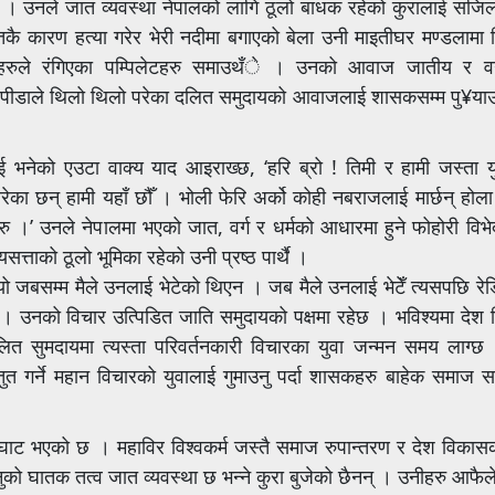
 छु । उनले जात व्यवस्था नेपालको लागि ठूलो बाधक रहेको कुरालाई सजिलो
कै कारण हत्या गरेर भेरी नदीमा बगाएको बेला उनी माइतीघर मण्डलामा 
्दहरुले रंगिएका पम्पिलेटहरु समाउथँे । उनको आवाज जातीय र वर
ावको पीडाले थिलो थिलो परेका दलित समुदायको आवाजलाई शासकसम्म पु¥याउ
भनेको एउटा वाक्य याद आइराख्छ, ‘हरि ब्रो ! तिमी र हामी जस्ता यु
 छन् हामी यहाँ छौँ । भोली फेरि अर्को कोही नबराजलाई मार्छन् होला 
हरु ।’ उनले नेपालमा भएको जात, वर्ग र धर्मको आधारमा हुने फोहोरी विभ
त्ताको ठूलो भूमिका रहेको उनी प्रष्ठ पार्थै ।
यो जबसम्म मैले उनलाई भेटेको थिएन । जब मैले उनलाई भेटेँ त्यसपछि रेडि
। उनको विचार उत्पिडित जाति समुदायको पक्षमा रहेछ । भविश्यमा देश
दलित सुमदायमा त्यस्ता परिवर्तनकारी विचारका युवा जन्मन समय ला
 गर्ने महान विचारको युवालाई गुमाउनु पर्दा शासकहरु बाहेक समाज स
ाट भएको छ । महाविर विश्वकर्म जस्तै समाज रुपान्तरण र देश विकास
नुको घातक तत्व जात व्यवस्था छ भन्ने कुरा बुजेको छैनन् । उनीहरु आफैल