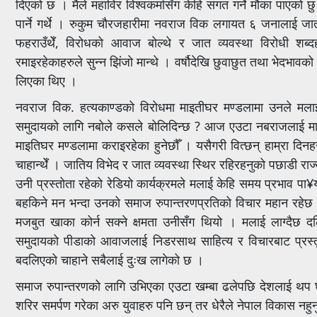
दिएको छ । मैले महाविर विश्वकर्मासँग केहि संगत गर्ने मौका पाएको
पार्ने गर्थे । रुकुम चौरजहारीमा नवराज विक लगायत ६ जनालाई जात
फहराउँथेँ, विरोधको आवाज बोल्थे र जात व्यवस्था विरोधी शब
रमाइरहेकाहरुले सुन्न झिंजो मान्थे । वर्षौदेखि छुवाछुत तथा भेदभ
लिएका थिए ।
नवराज विक. हत्यकाण्डको विरोधमा माइतीघर मण्डलामा उनले मलाई 
समुदायको लागि नबोले कसले बोलिदिन्छ ? आज एउटा नबराजलाई मारेका
माइतिघर मण्डलामा कराइरहेका हुनेछौँ । यसैगरी वित्छन् हाम्रा दिन
चाहान्थेँ । जातिय विभेद र जात व्यवस्था स्थिर रहिरहनुको पछाडी राज्यस
उनी प्रस्तोता रहेको रेडियो कार्यक्रमले मलाई केहि समय प्रभाव पा¥
बहकिने मन भन्दा उनको समाज रुपान्तरणप्रतिको विचार महान रहेछ 
मजबुत खाका कोर्न सक्ने क्षमता उनीसँग थियो । मलाई लाग्दैछ 
समुदायको पीडाको आवाजलाई निडरसाथ साहित्य र विचारबाट प्रस्तुत
बदलिएको चाहाने सबैलाई दुःख लागेको छ ।
समाज रुपान्तरणको लागि उभिएका एउटा खम्बा ढलेपछि देशलाई थप घ
शरिर समर्पण गरेका अरु युवाहरु पनि छन् तर धेरैले नेपाल विकास नहु