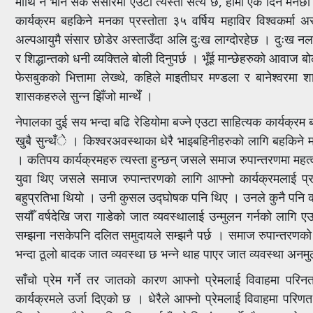
माथि नै भनि सकेँ संसारमा एउटा त्यस्तो सत्य छ, हामी एक दिन मर्नेछौ
कार्यक्रम बहकिने मनका प्रस्तोता ३५ वर्षिय महाविर विश्वकर्मा अ
अल्पआयुमै संसार छोडेर अस्ताउँदा अलि दुःख लाग्दोरहेछ । दुःख नल
र शिद्धान्तको धनी व्यक्तिले बोली दिनुपर्छ । भूँई मान्छेहरुको आवाज ब
फेसबुकको भित्तामा लेख्थे, कहिले माइतीघर मण्डला र बानेश्वरम
शासकहरुले सुन्न झिँजो मान्थेँ ।
नेपालका दुई सय भन्दा बढि रेडियोमा बज्ने एउटा साहित्यक कार्यक्रम 
खुबै सुन्थँे । किश्वरअवस्थाका धेरै भाइबहिनीहरुको लागि बहकिने 
। कतिपय कार्यक्रमहरु त्यस्ता हुन्छन् जसले समाज रुपान्तरणमा महत्वपू
युवा थिए जसले समाज रुपान्तरणको लागि आफ्नो कार्यक्रमलाई प्र
बहुप्रतिभा थियो । उनी कुसल उद्घोषक पनि थिए । उनले कुनै पनि का
सयौँ वर्षदेखि जरा गाडेको जात व्यवस्थालाई उन्मुलन गर्नको लागि 
सम्झना नसकेपनि दलित समुदायले सम्झनै पर्छ । समाज रुपान्तरणको 
भन्दा ठूलो बादक जात व्यवस्था छ भन्ने थाह पाएर जात व्यवस्था अनम
साँचो प्रेम गर्ने तर जातको कारण आफ्नो प्रेमलाई विवाहमा परिनत
कार्यक्रमले उर्जा दिएको छ । धेरैले आफ्नो प्रेमलाई विवाहमा परिण