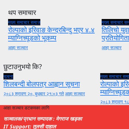
थप समाचार
मुख्य समाचार
समाज
मुख्य समाचार
स
रोल्पाको इरिवाङ केन्द्रबिन्दु भएर ४.४
तिलिचो युवा
म्याग्निच्यूडको भूकम्प
प्रतियोगि
आहा सञ्चार
आहा सञ्चार
छुटाउनुभयो कि?
सूचना
मुख्य समाचार
सम
शिलबन्दी बोलपत्र आह्वान सूचना
रोल्पाको इरि
म्याग्निच्यूड
२०८३ श्रावण २०, बुधबार २१:०३ गते
आहा सञ्चार
२०८३ श्रावण १८
आहा सञ्चार डटकमका लागि
सञ्चालक/प्रधान सम्पादक : मेगराज खड्का
IT Support: तुलसी दाहाल