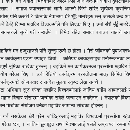
ँ । केहि दिन अगाडी चितवनबाट काठमाण्डौँ जाने क्रममा सवारी दुर्घटनाबाट 
स्ताए । समाज रुपान्तरणको लागि आफ्नो सिंगो शरिर सुम्पेका क्रान्तिक
ागोस् पनि कसरी ? किनकि नेपालमा धेरै भूँई मान्छेहरु छन् जसको बन्द 
ोल्ने केहि जिम्मा महाविर विश्वकर्माले पनि लिएका थिए । उनी सँधै भूँई मान
ा शासकहरुले सुन्ने गरी कराउँथे । विभेद रहित समाज बनाउन चाहाने
बहकिने मन हजुरहरुले पनि सुन्नुभएको छ होला । मेरो जीवनको युवाअवस्था स
मन कार्यक्रम एउटा उपाहर थियो । कतिपय कार्यक्रमहरु मनोरन्जनका लागि
र्ण भूमिका राखेका हुन्छन् । बहकिने मन कार्यक्रमका प्रस्तोता महाविर वि
योग गरेका थिए । उनी रेडियो कार्यक्रम प्रस्तोतामा मात्र सिमित थ
र्यक्रमको ओजनदार र सन्देश मुलक स्कृप्ट लेख्न सक्थे ।
एउटा अभियान सुरु गरेका महाविर विश्वकर्मालाई जातिय बर्गीय अहमतलाई 
महान विचार संसारमा जन्मेका सबैले जन्माउन सक्दैनन् । नेपालको विक
ुलन मोर्चाका संयोजग बनेका महाविर सामान्य सोचका होइनन् ।
 गर्न नसकेका धेरै प्रेम जोडिहरुलाई महाविर विश्वकर्मा प्रस्तोता रह
त गरेका छन् । जातिय छुवाछुत तथा भेदभावलाई यसले अप्रत्यक्ष रुपमा धे