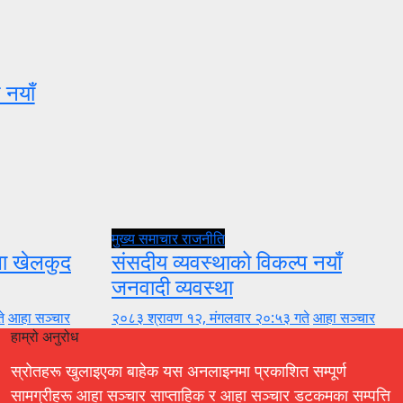
 नयाँ
मुख्य समाचार
राजनीति
ुला खेलकुद
संसदीय व्यवस्थाको विकल्प नयाँ
जनवादी व्यवस्था
े
आहा सञ्चार
२०८३ श्रावण १२, मंगलवार २०:५३ गते
आहा सञ्चार
हाम्रो अनुरोध
स्रोतहरू खुलाइएका बाहेक यस अनलाइनमा प्रकाशित सम्पूर्ण
सामग्रीहरू आहा सञ्चार साप्ताहिक र आहा सञ्चार डटकमका सम्पत्ति