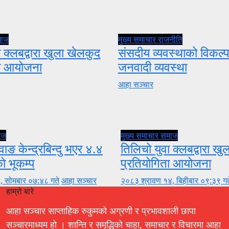
माज
मुख्य समाचार
राजनीति
 क्लबद्वारा खुला खेलकुद
संसदीय व्यवस्थाको विकल्प
ता आयोजना
जनवादी व्यवस्था
आहा सञ्चार
ाज
मुख्य समाचार
समाज
वाङ केन्द्रबिन्दु भएर ४.४
तिलिचो युवा क्लबद्वारा ख
को भूकम्प
प्रतियोगिता आयोजना
, सोमबार ०७:४८ गते
आहा सञ्चार
२०८३ श्रावण १४, बिहीबार ०९:३९ गत
हाम्रो बारे
आहा सञ्चार साप्ताहिक रुकुमको अग्रणी र प्रभावशाली छापा
सञ्चारमाध्यम हो । शान्ति र समृद्धिको चाहा, समाचार र विचारमा आहा