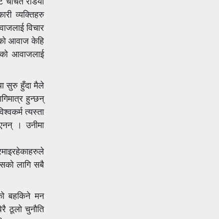
चर्चित रेडियोे
ारी व्यक्तिहरु
आवाजलाई विचार
्छेको आवाज केहि
 उनको आवाजलाई
ुरु हुँदा मैले
मात्र हुन्छन्
श्वकर्म त्यस्ता
िएनन् । उनीमा
रमाइरहेकाहरुले
ासको लागि सबै
ेको बहकिने मन
रै ठूलो चुनौति