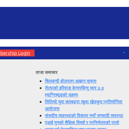
ership Login
ताजा समाचार
शिलबन्दी बोलपत्र आह्वान सूचना
रोल्पाको इरिवाङ केन्द्रबिन्दु भएर ४.४
म्याग्निच्यूडको भूकम्प
तिलिचो युवा क्लबद्वारा खुला खेलकुद प्रतियोगिता
आयोजना
संसदीय व्यवस्थाको विकल्प नयाँ जनवादी व्यवस्था
एआई युगको शैक्षिक विमर्श र परनिर्भरताको पासो