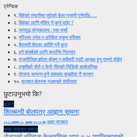
ट्रेन्डिङ
१.
बिहेको तयारीमा जुटेको बेला प्रहरी पुगेपछि......
२.
बिहेका लागि मंसिर नै कुर्नु पर्छर ?
३.
जनयुद्ध संग्रहालय : एक चर्चा
४.
गुरिल्ला ट्रेल र उपेक्षित रुकुम पश्चिम
५.
बैराक्यौ बैराक: ह्याँती गर्ने कुरा
६.
वर्ग संघर्षको लागि क्रान्ति निरन्तर
७.
राजनीतिक झोला बोक्नु र सधैंभरी एउटै अध्यक्ष हुनु राम्रो होईन
८.
रुकुमैको सेरो र फेरो गीतको भिडियो सार्बजनिक
९.
योजना सम्पन्न हुने समयमा सम्झौता नै भएनन्
१०.
सञ्चार क्षेत्रमा नआएको संघीयता
छुटाउनुभयो कि?
सूचना
शिलबन्दी बोलपत्र आह्वान सूचना
आहा सञ्चार
२०८३ श्रावण २०, बुधबार २१:०३ गते
मुख्य समाचार
समाज
रोल्पाको इरिवाङ केन्द्रबिन्दु भएर ४.४ म्याग्निच्यूडको