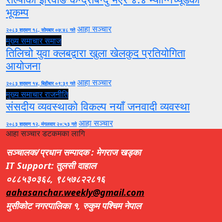
भूकम्प
आहा सञ्चार
२०८३ श्रावण १८, सोमबार ०७:४८ गते
मुख्य समाचार
समाज
तिलिचो युवा क्लबद्वारा खुला खेलकुद प्रतियोगिता
आयोजना
आहा सञ्चार
२०८३ श्रावण १४, बिहीबार ०९:३९ गते
मुख्य समाचार
राजनीति
संसदीय व्यवस्थाको विकल्प नयाँ जनवादी व्यवस्था
आहा सञ्चार
२०८३ श्रावण १२, मंगलवार २०:५३ गते
आहा सञ्चार डटकमका लागि
सञ्चालक/प्रधान सम्पादक : मेगराज खड्का
IT Support: तुलसी दाहाल
०८८५३०३६८, ९८५७८२२८१६
aahasanchar.weekly@gmail.com
मुसीकोट नगरपालिका १, रुकुम पश्चिम नेपाल