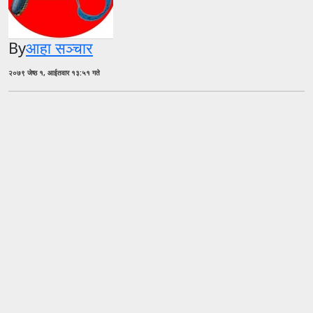
By
आहा सञ्चार
२०७९ जेष्ठ १, आईतवार १३:५१ गते