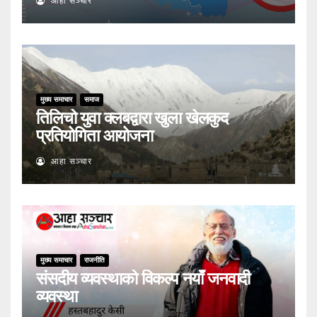
आहा सञ्चार
मुख्य समाचार
समाज
तिलिचो युवा क्लबद्वारा खुला खेलकुद
प्रतियोगिता आयोजना
आहा सञ्चार
मुख्य समाचार
राजनीति
संसदीय व्यवस्थाको विकल्प नयाँ जनवादी
व्यवस्था