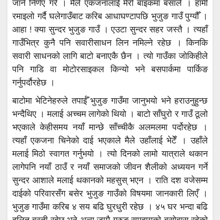
जाने निर्णए गरे । मैले एकजनालाई मेरो बाइकमा बसालेँ । हामी
रमाइलो गर्दै घलेगाउँबाट करिब आधाघण्टापछि भुजुङ गाउँ पुग्यौँ ।
आहा ! क्या सुन्दर भुजुङ गाउँ । एउटा सुन्दर सहर जस्तै । त्यहाँ
गाउँभित्र कुनै पनि सवारीसाधन लिन नमिल्ने रहेछ । किनकि
सवारी साधनको लागि बाटो बनाएकै छैन । त्यो गाउँका जोकिहीले
पनि गाडि वा मोटोरसाइकल किन्यो भने बसपार्कमा पार्किङ
गर्नुपर्दौरहेछ ।
बाटोमा भेटिनेहरुले तपाईँ भुजुङ गाउँमा जानुभयो भने हराउनुहुन्छ
भन्दैथिए । मलाई अच्चम लागेको थियो । बाटो साँघुरो र गाउँ ठूलो
भएकाले केहीसमय नयाँ मान्छे साँच्चीकै अलमलमा पर्दोरहेछ ।
त्यहाँ एकजना चिनेको दाई भएकाले मैले उहाँलाई भेटेँ । उहाँले
मलाई मिठो स्वागत गर्नुभयो । त्यो दिनको लामो यात्राले थकान
लागेपनि नयाँ ठाउँ र नयाँ समाजको जीवन शैलीको अध्ययन गर्ने
सुन्दर आशाले मलाई थकानको महसुस् भएन । राति दश वजेसम्म
दाईको परिवारसँग बसेर भुजुङ गाउँको विषयमा जानकारी लिएँ ।
भुजुङ गाउँमा करिब ४ सय बढि घुरधुरी रहेछ । ४५ घर भन्दा बढि