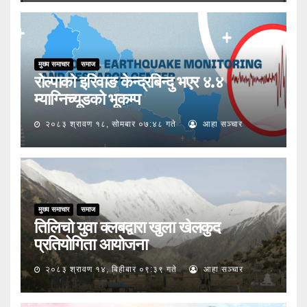
मुख्य समाचार
समाज
रोल्पाको इरिवाङ केन्द्रबिन्दु भएर ४.४
म्याग्निच्यूडको भूकम्प
२०८३ श्रावण १८, सोमबार ०७:४८ गते
आहा सञ्चार
मुख्य समाचार
समाज
तिलिचो युवा क्लबद्वारा खुला खेलकुद
प्रतियोगिता आयोजना
२०८३ श्रावण १४, बिहीबार ०९:३९ गते
आहा सञ्चार