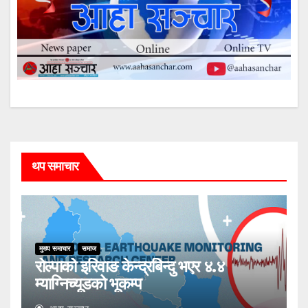
थप समाचार
मुख्य समाचार
समाज
रोल्पाको इरिवाङ केन्द्रबिन्दु भएर ४.४
म्याग्निच्यूडको भूकम्प