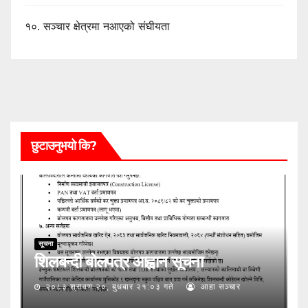
१०.
सञ्चार क्षेत्रमा नआएको संघीयता
छुटाउनुभयो कि?
सूचना
शिलबन्दी बोलपत्र आह्वान सूचना
२०८३ श्रावण २०, बुधबार २१:०३ गते
आहा सञ्चार