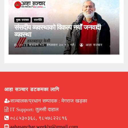
मुख्य समाचार
राजनीति
संसदीय व्यवस्थाको विकल्प नयाँ जनवादी
व्यवस्था
२०८३ श्रावण १२, मंगलवार २०:५३ गते
आहा सञ्चार
आहा सञ्चार डटकमका लागि
सञ्चालक/प्रधान सम्पादक : मेगराज खड्का
IT Support: तुलसी दाहाल
०८८५३०३६८, ९८५७८२२८१६
aahasanchar.weekly@gmail.com