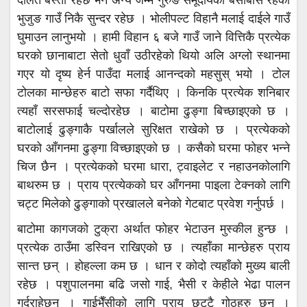
दलित बस्ती रहेछ भने अन्य जम्मै गुरुङ समूदायको बसोबास रहेको
भुजुङ गाउँ निकै सुन्दर रहेछ । भोलीपल्ट विहानै मलाई दाईले गाउँ
घुमाउन लानुभयो । हामी विहान ६ बजे गाउँ जाने वित्तिकै प्रत्येक
घरको छानाबाटा सेतो धुवाँ उठीरहेको थियो अलि अग्लो स्थानमा
गएर यो दृष्य हेर्न पाउँदा मलाई आनन्दको महसुस् भयो । टोल
टोलका मान्छेहरु बाटो सफा गर्दैथिए । किनकि प्रत्येक शनिबार
त्यहाँ सरसफाई चल्दोरहेछ । बाटोमा ढुङ्गा बिच्छाइएको छ ।
बाटोलाई ढुङ्गाकै पर्खालले सुरिक्षत राखेको छ । प्रत्येकको
घरको आँगनमा ढुङ्गा विच्छाइएको छ । कसैको घरमा फोहर भन्ने
चिज छैन । प्रत्येकको घरमा धारा, ट्वाइलेट र नहाउनकोलागि
बाथरुम छ । प्राय प्रत्येकको घर आँगनमा पाइला टेक्नको लागि
चट्ट मिलेको ढुङ्गाको प्रखालले बनेको गेटबाट प्रवेश गर्नुपर्छ ।
बाटोमा कागजको टुक्रा अर्थात फोहर भेटाउन मुस्कील हुन्छ ।
प्रत्येक ठाउँमा डस्विन राखिएको छ । त्यहाँका मान्छेहरु प्राय
सान्त छन् । होहल्ला कम छ । धान र कोदो त्यहाँको मुख्य बाली
रहेछ । पशुपालनमा बढि जसो गाई, भैसी र केहीले भेढा पालन
गर्दराहेछन् । गाईभैँसीको लागि प्राय छुट्टै गोठहरु छन् ।