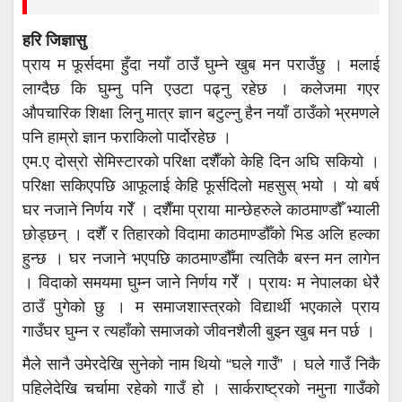
हरि जिज्ञासु
प्राय म फूर्सदमा हुँदा नयाँ ठाउँ घुम्ने खुब मन पराउँछु । मलाई
लाग्दैछ कि घुम्नु पनि एउटा पढ्नु रहेछ । कलेजमा गएर
औपचारिक शिक्षा लिनु मात्र ज्ञान बटुल्नु हैन नयाँ ठाउँको भ्रमणले
पनि हाम्रो ज्ञान फराकिलो पार्दोरहेछ ।
एम.ए दोस्रो सेमिस्टारको परिक्षा दशैँको केहि दिन अघि सकियो ।
परिक्षा सकिएपछि आफूलाई केहि फूर्सदिलो महसुस् भयो । यो बर्ष
घर नजाने निर्णय गरेँ । दशैँमा प्राया मान्छेहरुले काठमाण्डौँ भ्याली
छोड्छन् । दशैँ र तिहारको विदामा काठमाण्डौँको भिड अलि हल्का
हुन्छ । घर नजाने भएपछि काठमाण्डौँमा त्यतिकै बस्न मन लागेन
। विदाको समयमा घुम्न जाने निर्णय गरेँ । प्रायः म नेपालका धेरै
ठाउँ पुगेको छु । म समाजशास्त्रको विद्यार्थी भएकाले प्राय
गाउँघर घुम्न र त्यहाँको समाजको जीवनशैली बुझ्न खुब मन पर्छ ।
मैले सानै उमेरदेखि सुनेको नाम थियो “घले गाउँ” । घले गाउँ निकै
पहिलेदेखि चर्चामा रहेको गाउँ हो । सार्कराष्ट्रको नमुना गाउँको