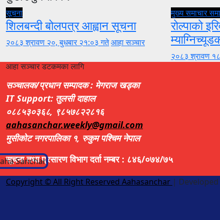
सूचना
मुख्य समाचार
सम
शिलबन्दी बोलपत्र आह्वान सूचना
रोल्पाको इरि
म्याग्निच्यूड
२०८३ श्रावण २०, बुधबार २१:०३ गते
आहा सञ्चार
२०८३ श्रावण १८
आहा सञ्चार डटकमका लागि
सञ्चालक/प्रधान सम्पादक : मेगराज खड्का
IT Support: तुलसी दाहाल
०८८५३०३६८, ९८५७८२२८१६
aahasanchar.weekly@gmail.com
मुसीकोट नगरपालिका १, रुकुम पश्चिम नेपाल
सूचना तथा प्रसारण विभाग दर्ता नम्बर : ८४६/०७४/७५
Copyright © All Right Reserved Aahasanchar
|
Developed