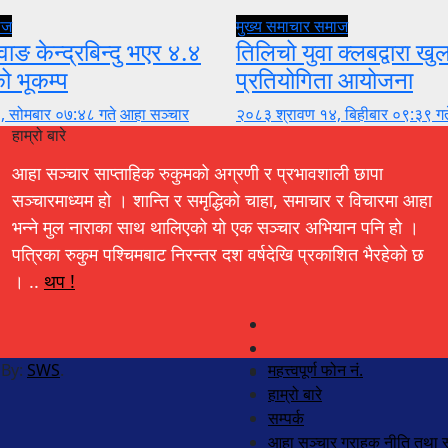
ाज
मुख्य समाचार
समाज
वाङ केन्द्रबिन्दु भएर ४.४
तिलिचो युवा क्लबद्वारा ख
को भूकम्प
प्रतियोगिता आयोजना
, सोमबार ०७:४८ गते
आहा सञ्चार
२०८३ श्रावण १४, बिहीबार ०९:३९ गत
हाम्रो बारे
आहा सञ्चार साप्ताहिक रुकुमको अग्रणी र प्रभावशाली छापा
सञ्चारमाध्यम हो । शान्ति र समृद्धिको चाहा, समाचार र विचारमा आहा
भन्ने मुल नाराका साथ थालिएको यो एक सञ्चार अभियान पनि हो ।
पत्रिका रुकुम पश्चिमबाट निरन्तर दश वर्षदेखि प्रकाशित भैरहेको छ
। ..
थप !
 By:
SWS
.
महत्त्वपूर्ण फोन नं.
हाम्रो बारे
सम्पर्क
आहा सञ्चार ग्राहक नीति तथा स