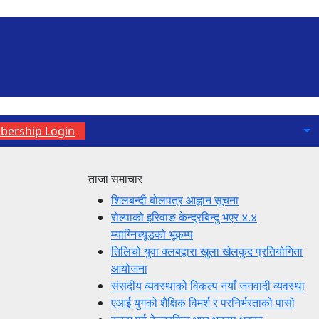
ership Login
ताजा समाचार
शिलबन्दी बोलपत्र आह्वान सूचना
रोल्पाको इरिवाङ केन्द्रबिन्दु भएर ४.४
म्याग्निच्यूडको भूकम्प
तिलिचो युवा क्लबद्वारा खुला खेलकुद प्रतियोगिता
आयोजना
संसदीय व्यवस्थाको विकल्प नयाँ जनवादी व्यवस्था
एआई युगको शैक्षिक विमर्श र परनिर्भरताको पासो