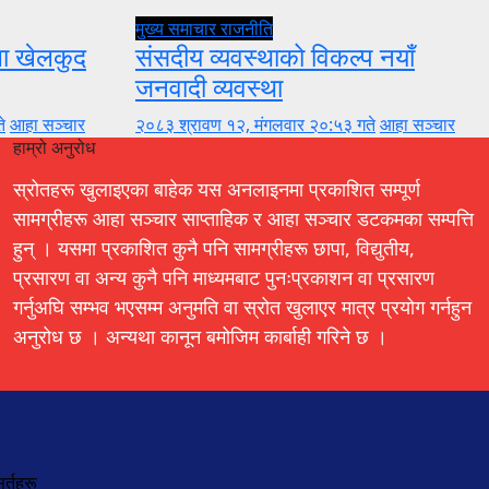
मुख्य समाचार
राजनीति
ुला खेलकुद
संसदीय व्यवस्थाको विकल्प नयाँ
जनवादी व्यवस्था
े
आहा सञ्चार
२०८३ श्रावण १२, मंगलवार २०:५३ गते
आहा सञ्चार
हाम्रो अनुरोध
स्रोतहरू खुलाइएका बाहेक यस अनलाइनमा प्रकाशित सम्पूर्ण
सामग्रीहरू आहा सञ्चार साप्ताहिक र आहा सञ्चार डटकमका सम्पत्ति
हुन् । यसमा प्रकाशित कुनै पनि सामग्रीहरू छापा, विद्युतीय,
प्रसारण वा अन्य कुनै पनि माध्यमबाट पुनःप्रकाशन वा प्रसारण
गर्नुअघि सम्भव भएसम्म अनुमति वा स्रोत खुलाएर मात्र प्रयोग गर्नहुन
अनुरोध छ । अन्यथा कानून बमोजिम कार्बाही गरिने छ ।
र्तहरू