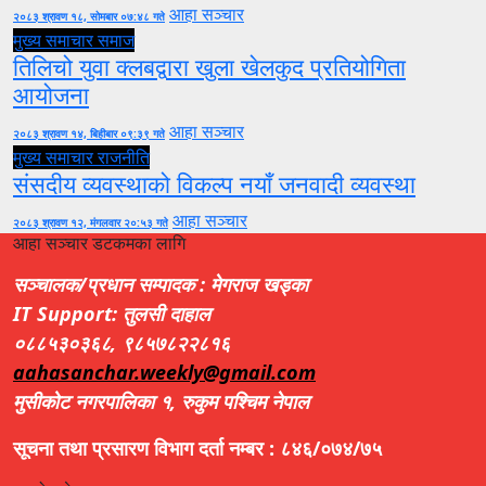
आहा सञ्चार
२०८३ श्रावण १८, सोमबार ०७:४८ गते
मुख्य समाचार
समाज
तिलिचो युवा क्लबद्वारा खुला खेलकुद प्रतियोगिता
आयोजना
आहा सञ्चार
२०८३ श्रावण १४, बिहीबार ०९:३९ गते
मुख्य समाचार
राजनीति
संसदीय व्यवस्थाको विकल्प नयाँ जनवादी व्यवस्था
आहा सञ्चार
२०८३ श्रावण १२, मंगलवार २०:५३ गते
आहा सञ्चार डटकमका लागि
सञ्चालक/प्रधान सम्पादक : मेगराज खड्का
IT Support: तुलसी दाहाल
०८८५३०३६८, ९८५७८२२८१६
aahasanchar.weekly@gmail.com
मुसीकोट नगरपालिका १, रुकुम पश्चिम नेपाल
सूचना तथा प्रसारण विभाग दर्ता नम्बर : ८४६/०७४/७५