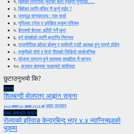
१.
बिहेको तयारीमा जुटेको बेला प्रहरी पुगेपछि......
२.
बिहेका लागि मंसिर नै कुर्नु पर्छर ?
३.
जनयुद्ध संग्रहालय : एक चर्चा
४.
गुरिल्ला ट्रेल र उपेक्षित रुकुम पश्चिम
५.
बैराक्यौ बैराक: ह्याँती गर्ने कुरा
६.
वर्ग संघर्षको लागि क्रान्ति निरन्तर
७.
राजनीतिक झोला बोक्नु र सधैंभरी एउटै अध्यक्ष हुनु राम्रो होईन
८.
रुकुमैको सेरो र फेरो गीतको भिडियो सार्बजनिक
९.
योजना सम्पन्न हुने समयमा सम्झौता नै भएनन्
१०.
सञ्चार क्षेत्रमा नआएको संघीयता
छुटाउनुभयो कि?
सूचना
शिलबन्दी बोलपत्र आह्वान सूचना
आहा सञ्चार
२०८३ श्रावण २०, बुधबार २१:०३ गते
मुख्य समाचार
समाज
रोल्पाको इरिवाङ केन्द्रबिन्दु भएर ४.४ म्याग्निच्यूडको
भूकम्प