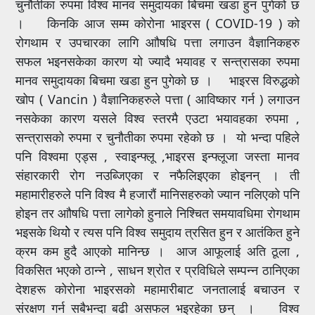
चुनौतीका रुपमा विश्व मानव समुदायका बिचमा खडा हुन पुगेको छ
। किनकि आज सम्म कोरोना भाइरस ( COVID-19 ) को
रोगथाम र उपचारका लागि आौषधि पत्ता लगाउन वैज्ञानिकहरु
सफल भइनसकेका कारण यो ज्यादै भयावह र सन्त्रासका रुपमा
मानव समुदायका बिचमा खडा हुन पुगेको छ । भाइरस विरुद्धको
खोप ( Vancin ) वैज्ञानिकहरुले पत्ता ( आविष्कार गर्न ) लगाउन
नसकेका कारण यसले विश्व स्तरमै एउटा भयावहका रुपमा ,
सन्त्रासको रुपमा र चुनौतीका रुपमा रहेको छ । यो भन्दा पहिले
पनि विश्वमा एड्स , स्वाइन्फ्लू ,भाइरस इन्फ्लूजा जस्ता मानव
संहारकारी रोग नउब्जिएका र नफैलिइएका होइनन् । ती
महामारीहरुले पनि विश्व मै हजारौं मानिसहरुको ज्यान नलिएको पनि
होइन तर आौषधि पत्ता लागेको हुनाले निश्चित समयावधिमा रोगथाम
भइसके थियोे र त्यस पनि विश्व समुदाय त्रसित हुन र आतंकित हुने
क्रम कम हुदै आएको मानिन्छ । आज आफूलाई अति ठूला ,
विकसित भएको ठान्ने , साधन श्रोत र प्रविधिले सम्पन्न ठानिएका
देशहरू कोरोना भाइरसको महामारीबाट जनतालाई बचाउन र
संरक्षण गर्न सबैभन्दा बढी असफल भइरहेका छन् । विश्व