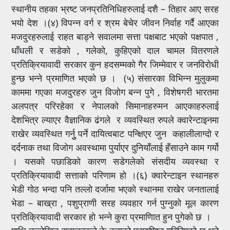
स्थानीय तहका भ्रष्ट जनप्रतिनिधिहरुलाई दशै – तिहार आए सरह
भयो देश ।(४) विपन्न वर्ग र श्रम बेचेर जीवन निर्वाह गर्दै आएका
मजदुरहरुलाई राहत बाड्ने सवालमा सत्ता पक्षबाट भएको पक्षपात ,
धाँधली र सडेको , गलेको, कुहिएको दाल चामल वितरणले
प्रतिक्रियावादी सरकार कुन हदसम्मको गैर जिम्मेवार र जनविरोधी
हुन्छ भन्ने प्रमाणित भएको छ । (५) संसारका विभिन्न मुलुकमा
काममा गएका मजदुरहरु जुन विजोग बन्न पुगे , विशेषगरी भारतमा
अलपत्र परिरहेका र नेपालको सिमानाहरुमन आएकाहरुलाई
देशभित्र ल्याएर वैज्ञानिक ढंगले र व्यवस्थित रुपले क्वारेन्टाइनमा
राखेर व्यवस्थित गर्नुु पर्ने दायित्वबाट पन्क्षिएर जुन कहालीलाग्दो र
दर्दनाक तथा विजोग अवस्थामा पुर्याएर दुनियाँलाई हँसाउने काम गर्य‍ो
। यसको पछाडिको कारण सडेगलेको संसदीय व्यवस्था र
प्रतिक्रियावादी सत्ताको परिणाम हो ।(६) क्वारेन्टाइन स्थानहरु
भेडी गोठ भन्दा पनि तल्लो दर्जामा भएको स्थानमा राखेर जनतालाई
भेडा – बाख्रा , पशुप्राणी सरह व्यवहार गर्न पुग्नुको मूल कारण
प्रतिक्रियावादी सरकार हो भन्ने कुरा प्रमाणिात हुन पुगेको छ ।