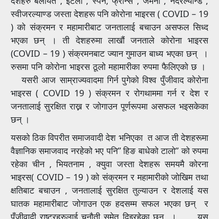
देशहरु बेलायत , इटली , स्पेन, फ्रान्स , जर्मनी , नेदरल्यान्ड ,
स्वीजरल्याण्ड जस्ता देशहरू पनि कोरोना भाइरस ( COVID – 19
) को संक्रमन र महामारीबाट जनतालाई बचाउन असफल सिध्द
भएका छन् । ती देशहरुमा लाखौं जनताले कोरोना भाइरस
(COVID – 19 ) संक्रमनबाट ज्यान गुमाउन बाध्य भएका छन् ।
रुसमा पनि कोरोना भाइरस ठूलो महामारीका रुपमा फैलिएको छ ।
यसरी आज साम्राज्यवादमा गिर्न पुगेको विश्व पुँजीवाद कोरोना
भाइरस ( COVID 19 ) संक्रमन र रोगथाममा गर्न र देश र
जनतालाई सुरक्षित राख्न र जोगाउन पूर्णरूपमा असफल भइसकेका
छन् ।
यसको ठिक विपरीत समाजवादी देश भनिएका त आज ती देशहरूमा
वैज्ञानिक समाजवाद नरहेको भए पनि” हिङ बाधेको टालो” क‍ो रुपमा
रहेका चीन , भियतनाम , क्युवा जस्ता देशहरू समयमै कोर‍ना
भाइरस( COVID – 19 ) को संक्रमन र महामारीको जोखिम तथा
क्षतिबाट बचाउन , जनतालाई सुरक्षित तुल्याउन र देशलाई यस
घातक महामारीबाट जोगाउन एक हदसम्म सफल भएका छन् र
पुँजीवादी राष्ट्रहरुलाई चुनौती समेत दिइरहेका छन् । यस