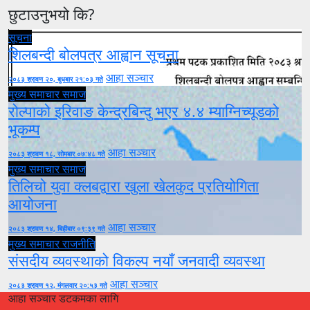
छुटाउनुभयो कि?
सूचना
शिलबन्दी बोलपत्र आह्वान सूचना
आहा सञ्चार
२०८३ श्रावण २०, बुधबार २१:०३ गते
मुख्य समाचार
समाज
रोल्पाको इरिवाङ केन्द्रबिन्दु भएर ४.४ म्याग्निच्यूडको
भूकम्प
आहा सञ्चार
२०८३ श्रावण १८, सोमबार ०७:४८ गते
मुख्य समाचार
समाज
तिलिचो युवा क्लबद्वारा खुला खेलकुद प्रतियोगिता
आयोजना
आहा सञ्चार
२०८३ श्रावण १४, बिहीबार ०९:३९ गते
मुख्य समाचार
राजनीति
संसदीय व्यवस्थाको विकल्प नयाँ जनवादी व्यवस्था
आहा सञ्चार
२०८३ श्रावण १२, मंगलवार २०:५३ गते
आहा सञ्चार डटकमका लागि