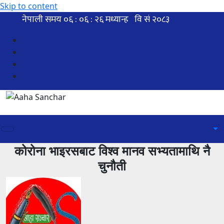
Skip to content
कोरोना भाइरसबाट विश्व मानव सभ्यतामाथि नै
चुनौती