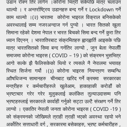
उडान रोक्न तिर लागेन ।कोरोना भित्री सकेपछि मात्र चलाउन
थाल्यो । र अन्तर्राष्ट्रिय उडानहरु बन्द गर्ने र Lockdown गर्ने
काम थाल्यो ।(२) भारतमा कोरोना भाइरल विक्राल बनिसकेको
अवस्थालाई सम्म नजरअन्दाज गर्न पुग्यो । भारत सितको खुला
सिमाना रहेको देशमा नेपाल र भारत बिचको सिमा बन्द गर्ने कुरा तिर
ध्यान दिएनन् । भारततिरबाट संक्रमितहरु ह्वारह्वार्ति आइसके पछि
मात्र भारतसितको सिमा बन्द गर्नतिर लाग्यो , जुन बेला नेपालीी
समाजमा कोरोना भाइरस ( COVID – 19 ) को संक्रमन भुसभित्र
आगो सल्के झै फैलिसकेको थियो र त्यसले नै नेपालमा भयावह
स्थित सिर्जना गर्यो ।(३) कोरोना भाइरस नियन्त्रण सम्बन्धि
आौषधिजन्य सामानहरु चीनबाट खरिद गर्ने क्रममा सरकारका
मन्त्रीहरु र कर्मचारीहरुले खुलेआम, हाकाहाकी करोडौं को
भ्रष्टाचार गरेर गरेर मुलुकलाई कलंकित तुल्याउदासम्म पनि
भ्रष्टहरुलाई सरकारले कार्वाही गर्नुको सट्टा उल्टै संरक्षण गर्ने तिर
लाग्यो । एकातिर नेपाली जनता कोरोना भाइरस ( COVID -19 )
को संक्रमनको जोखिमले त्राही त्राही भएको अवस्था रहयो भने
अर्कोतिर सत्ताधारी वर्ग , सरकारमा बसेकाहरु, भ्रष्ट कर्मचारीहरु ,