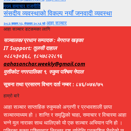
मुख्य समाचार
राजनीति
संसदीय व्यवस्थाको विकल्प नयाँ जनवादी व्यवस्था
आहा सञ्चार
२०८३ श्रावण १२, मंगलवार २०:५३ गते
आहा सञ्चार डटकमका लागि
सञ्चालक/प्रधान सम्पादक : मेगराज खड्का
IT Support: तुलसी दाहाल
०८८५३०३६८, ९८५७८२२८१६
aahasanchar.weekly@gmail.com
मुसीकोट नगरपालिका १, रुकुम पश्चिम नेपाल
सूचना तथा प्रसारण विभाग दर्ता नम्बर : ८४६/०७४/७५
हाम्रो बारे
आहा सञ्चार साप्ताहिक रुकुमको अग्रणी र प्रभावशाली छापा
सञ्चारमाध्यम हो । शान्ति र समृद्धिको चाहा, समाचार र विचारमा आहा
भन्ने मुल नाराका साथ थालिएको यो एक सञ्चार अभियान पनि हो ।
पत्रिका रुकुम पश्चिमबाट निरन्तर दश वर्षदेखि प्रकाशित भैरहेको छ