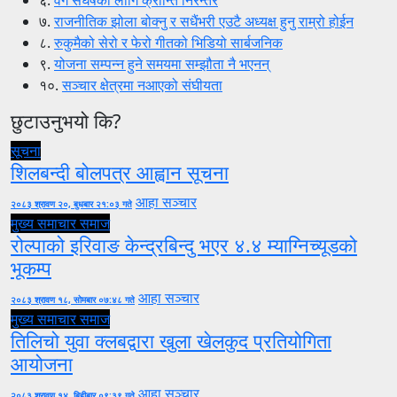
६.
वर्ग संघर्षको लागि क्रान्ति निरन्तर
७.
राजनीतिक झोला बोक्नु र सधैंभरी एउटै अध्यक्ष हुनु राम्रो होईन
८.
रुकुमैको सेरो र फेरो गीतको भिडियो सार्बजनिक
९.
योजना सम्पन्न हुने समयमा सम्झौता नै भएनन्
१०.
सञ्चार क्षेत्रमा नआएको संघीयता
छुटाउनुभयो कि?
सूचना
शिलबन्दी बोलपत्र आह्वान सूचना
आहा सञ्चार
२०८३ श्रावण २०, बुधबार २१:०३ गते
मुख्य समाचार
समाज
रोल्पाको इरिवाङ केन्द्रबिन्दु भएर ४.४ म्याग्निच्यूडको
भूकम्प
आहा सञ्चार
२०८३ श्रावण १८, सोमबार ०७:४८ गते
मुख्य समाचार
समाज
तिलिचो युवा क्लबद्वारा खुला खेलकुद प्रतियोगिता
आयोजना
आहा सञ्चार
२०८३ श्रावण १४, बिहीबार ०९:३९ गते