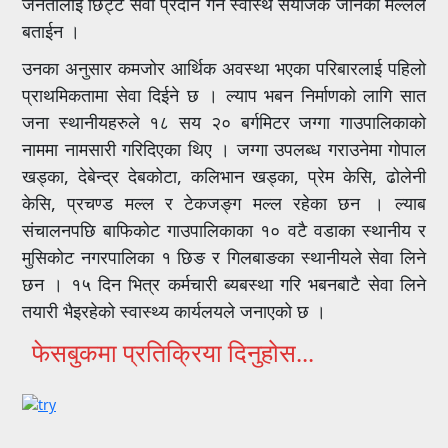
जनतालाई छिट्टै सेवा प्रदान गर्ने स्वास्थ संयोजक जानकी मल्लले
बताईन ।
उनका अनुसार कमजोर आर्थिक अवस्था भएका परिबारलाई पहिलो
प्राथमिकतामा सेवा दिईने छ । ल्याप भबन निर्माणको लागि सात
जना स्थानीयहरुले १८ सय २० बर्गमिटर जग्गा गाउपालिकाको
नाममा नामसारी गरिदिएका थिए । जग्गा उपलब्ध गराउनेमा गोपाल
खड्का, देबेन्द्र देबकोटा, कलिभान खड्का, प्रेम केसि, ढोलेनी
केसि, प्रचण्ड मल्ल र टेकजङ्ग मल्ल रहेका छन । ल्याब
संचालनपछि बाफिकोट गाउपालिकाका १० वटै वडाका स्थानीय र
मुसिकोट नगरपालिका १ छिङ र गिलबाङका स्थानीयले सेवा लिने
छन । १५ दिन भित्र कर्मचारी ब्यबस्था गरि भबनबाटै सेवा लिने
तयारी भैइरहेको स्वास्थ्य कार्यलयले जनाएको छ ।
फेसबुकमा प्रतिक्रिया दिनुहोस...