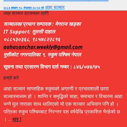
आहा सञ्चार
२०८३ श्रावण १२, मंगलवार २०:५३ गते
आहा सञ्चार डटकमका लागि
सञ्चालक/प्रधान सम्पादक : मेगराज खड्का
IT Support: तुलसी दाहाल
०८८५३०३६८, ९८५७८२२८१६
aahasanchar.weekly@gmail.com
मुसीकोट नगरपालिका १, रुकुम पश्चिम नेपाल
सूचना तथा प्रसारण विभाग दर्ता नम्बर : ८४६/०७४/७५
हाम्रो बारे
आहा सञ्चार साप्ताहिक रुकुमको अग्रणी र प्रभावशाली छापा
सञ्चारमाध्यम हो । शान्ति र समृद्धिको चाहा, समाचार र विचारमा आहा
भन्ने मुल नाराका साथ थालिएको यो एक सञ्चार अभियान पनि हो ।
पत्रिका रुकुम पश्चिमबाट निरन्तर दश वर्षदेखि प्रकाशित भैरहेको छ
। ..
थप !