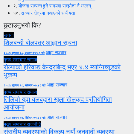
९.
योजना सम्पन्न हुने समयमा सम्झौता नै भएनन्
१०.
सञ्चार क्षेत्रमा नआएको संघीयता
छुटाउनुभयो कि?
सूचना
शिलबन्दी बोलपत्र आह्वान सूचना
आहा सञ्चार
२०८३ श्रावण २०, बुधबार २१:०३ गते
मुख्य समाचार
समाज
रोल्पाको इरिवाङ केन्द्रबिन्दु भएर ४.४ म्याग्निच्यूडको
भूकम्प
आहा सञ्चार
२०८३ श्रावण १८, सोमबार ०७:४८ गते
मुख्य समाचार
समाज
तिलिचो युवा क्लबद्वारा खुला खेलकुद प्रतियोगिता
आयोजना
आहा सञ्चार
२०८३ श्रावण १४, बिहीबार ०९:३९ गते
मुख्य समाचार
राजनीति
संसदीय व्यवस्थाको विकल्प नयाँ जनवादी व्यवस्था