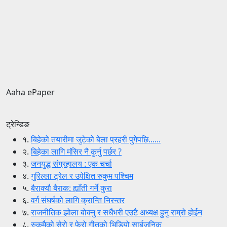
Aaha ePaper
ट्रेन्डिङ
१.
बिहेको तयारीमा जुटेको बेला प्रहरी पुगेपछि......
२.
बिहेका लागि मंसिर नै कुर्नु पर्छर ?
३.
जनयुद्ध संग्रहालय : एक चर्चा
४.
गुरिल्ला ट्रेल र उपेक्षित रुकुम पश्चिम
५.
बैराक्यौ बैराक: ह्याँती गर्ने कुरा
६.
वर्ग संघर्षको लागि क्रान्ति निरन्तर
७.
राजनीतिक झोला बोक्नु र सधैंभरी एउटै अध्यक्ष हुनु राम्रो होईन
८.
रुकुमैको सेरो र फेरो गीतको भिडियो सार्बजनिक