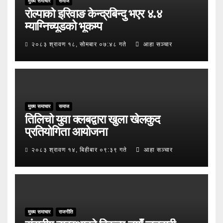
मुख्य समाचार
समाज
रोल्पाको इरिवाङ केन्द्रबिन्दु भएर ४.४
म्याग्निच्यूडको भूकम्प
२०८३ श्रावण १८, सोमबार ०७:४८ गते
आहा सञ्चार
मुख्य समाचार
समाज
तिलिचो युवा क्लबद्वारा खुला खेलकुद
प्रतियोगिता आयोजना
२०८३ श्रावण १४, बिहीबार ०९:३९ गते
आहा सञ्चार
मुख्य समाचार
राजनीति