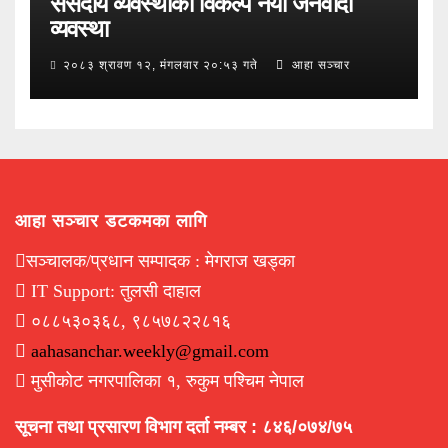
संसदीय व्यवस्थाको विकल्प नयाँ जनवादी
व्यवस्था
२०८३ श्रावण १२, मंगलवार २०:५३ गते
आहा सञ्चार
आहा सञ्चार डटकमका लागि
सञ्चालक/प्रधान सम्पादक : मेगराज खड्का
IT Support: तुलसी दाहाल
०८८५३०३६८, ९८५७८२२८१६
aahasanchar.weekly@gmail.com
मुसीकोट नगरपालिका १, रुकुम पश्चिम नेपाल
सूचना तथा प्रसारण विभाग दर्ता नम्बर : ८४६/०७४/७५