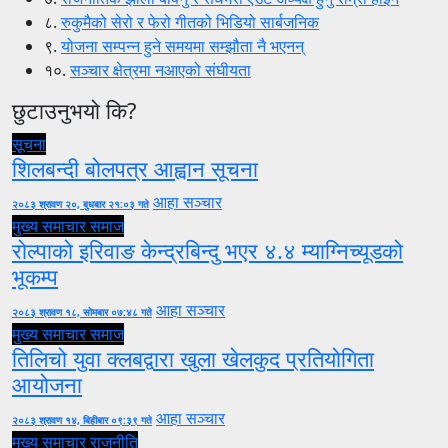
८.
रुकुमैको सेरो र फेरो गीतको भिडियो सार्बजनिक
९.
योजना सम्पन्न हुने समयमा सम्झौता नै भएनन्
१०.
सञ्चार क्षेत्रमा नआएको संघीयता
छुटाउनुभयो कि?
सूचना
शिलबन्दी बोलपत्र आह्वान सूचना
आहा सञ्चार
२०८३ श्रावण २०, बुधबार २१:०३ गते
मुख्य समाचार
समाज
रोल्पाको इरिवाङ केन्द्रबिन्दु भएर ४.४ म्याग्निच्यूडको
भूकम्प
आहा सञ्चार
२०८३ श्रावण १८, सोमबार ०७:४८ गते
मुख्य समाचार
समाज
तिलिचो युवा क्लबद्वारा खुला खेलकुद प्रतियोगिता
आयोजना
आहा सञ्चार
२०८३ श्रावण १४, बिहीबार ०९:३९ गते
मुख्य समाचार
राजनीति