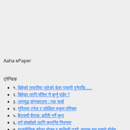
Aaha ePaper
ट्रेन्डिङ
१.
बिहेको तयारीमा जुटेको बेला प्रहरी पुगेपछि......
२.
बिहेका लागि मंसिर नै कुर्नु पर्छर ?
३.
जनयुद्ध संग्रहालय : एक चर्चा
४.
गुरिल्ला ट्रेल र उपेक्षित रुकुम पश्चिम
५.
बैराक्यौ बैराक: ह्याँती गर्ने कुरा
६.
वर्ग संघर्षको लागि क्रान्ति निरन्तर
७.
राजनीतिक झोला बोक्नु र सधैंभरी एउटै अध्यक्ष हुनु राम्रो होईन