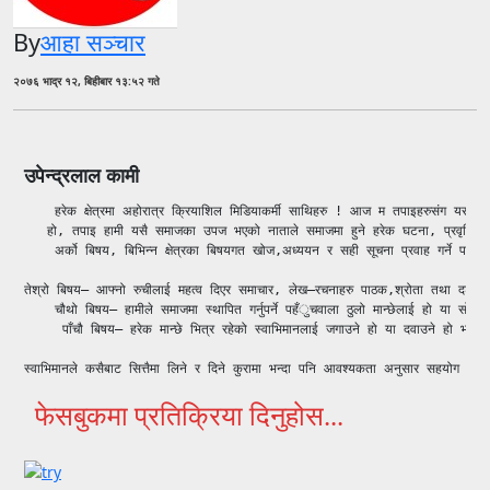
By
आहा सञ्चार
२०७६ भाद्र १२, बिहीबार १३:५२ गते
उपेन्द्रलाल कामी
    हरेक क्षेत्रमा अहोरात्र क्रियाशिल मिडियाकर्मी साथिहरु ! आज म तपाइहरुसंग यस आले
   हो, तपाइ हामी यसै समाजका उपज भएको नाताले समाजमा हुने हरेक घटना, प्रवृत्ति, राजनी
    अर्को बिषय, बिभिन्न क्षेत्रका बिषयगत खोज,अध्ययन र सही सूचना प्रवाह गर्ने पत्रका
तेश्रो बिषय– आफ्नो रुचीलाई महत्व दिएर समाचार, लेख–रचनाहरु पाठक,श्रोता तथा दर्शक सम
    चौथो बिषय– हामीले समाजमा स्थापित गर्नुपर्ने पहँुचवाला ठुलो मान्छेलाई हो या सों
     पाँचौ बिषय– हरेक मान्छे भित्र रहेको स्वाभिमानलाई जगाउने हो या दवाउने हो भन्ने 
स्वाभिमानले कसैबाट सित्तैमा लिने र दिने कुरामा भन्दा पनि आवश्यकता अनुसार सहयोग आदान
फेसबुकमा प्रतिक्रिया दिनुहोस...