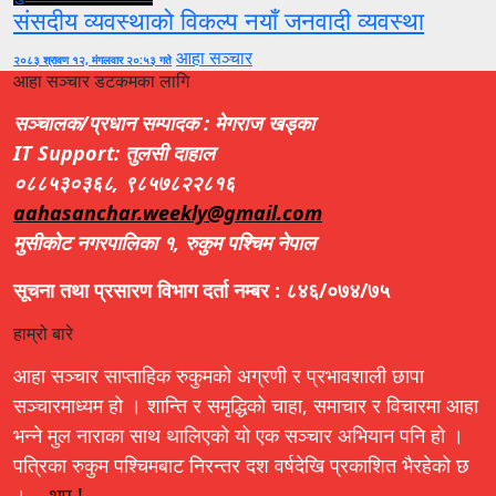
संसदीय व्यवस्थाको विकल्प नयाँ जनवादी व्यवस्था
आहा सञ्चार
२०८३ श्रावण १२, मंगलवार २०:५३ गते
आहा सञ्चार डटकमका लागि
सञ्चालक/प्रधान सम्पादक : मेगराज खड्का
IT Support: तुलसी दाहाल
०८८५३०३६८, ९८५७८२२८१६
aahasanchar.weekly@gmail.com
मुसीकोट नगरपालिका १, रुकुम पश्चिम नेपाल
सूचना तथा प्रसारण विभाग दर्ता नम्बर : ८४६/०७४/७५
हाम्रो बारे
आहा सञ्चार साप्ताहिक रुकुमको अग्रणी र प्रभावशाली छापा
सञ्चारमाध्यम हो । शान्ति र समृद्धिको चाहा, समाचार र विचारमा आहा
भन्ने मुल नाराका साथ थालिएको यो एक सञ्चार अभियान पनि हो ।
पत्रिका रुकुम पश्चिमबाट निरन्तर दश वर्षदेखि प्रकाशित भैरहेको छ
। ..
थप !