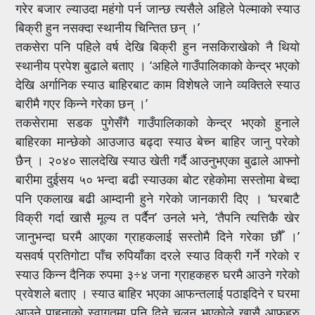
गरेर बजार ल्याउदा महंगो पर्न जान्छ त्यसैले अहिले पेल्माको स्याउ
बिक्री हुन नसक्दा स्थानीय चिन्तित छन् ।’
तकसेरा पनि पहिले वर्ष देखि बिक्री हुन नसकिराखेको नै थियो
स्थानीय प्रपेश बुढाले बताए । ‘अहिले गाउँपालिकाको केन्द्र भएको
देखि अर्गानिक स्याउ बाहिरबाट काम विशेषले जाने व्यक्तिले स्याउ
बारीमै गएर किन्ने गरेका छन् ।’
तकसेरामा सडक पुगेसँगै गाउँपालिकाको केन्द्र भएको हुनाले
बाहिरका मान्छेको आउजाउ बढ्दा स्याउ बेच्न बाहिर जानु परेको
छैन् । २०४० सालदेखि स्याउ खेती गर्दै आउनुभएका बुढाले आफ्नो
बारीमा दुईसय ५० भन्दा बढी स्याउका बोट रहेकोमा सस्तोमा बेच्दा
पनि एकलाख बढी आम्दानी हुने गरेको जानकारी दिए । ‘घरबाटै
विक्री गर्दा खासै मूल्य त पर्दैन’ उनले भने, ‘तैपनि त्यत्तिकै खेर
जानुभन्दा घरमै आएका ग्राहकलाई सस्तोमै दिने गरेका छौँ ।’
यसवर्ष प्रतिगोटा पाँच रुपियाँका दरले स्याउ विक्री गर्ने गरेको र
स्याउ किन्न दैनिक रुपमा ३÷४ जना ग्राहकहरु घरमै आउने गरेको
प्रवेशले बताए । स्याउ बाहिर भएका आफन्तलाई पठाइदिने र घरमा
आउने पाहुनाको स्वागतमा पनि दिने चलन भएकोले खासै आफूहरु