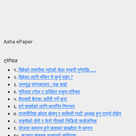
Aaha ePaper
ट्रेन्डिङ
१.
बिहेको तयारीमा जुटेको बेला प्रहरी पुगेपछि......
२.
बिहेका लागि मंसिर नै कुर्नु पर्छर ?
३.
जनयुद्ध संग्रहालय : एक चर्चा
४.
गुरिल्ला ट्रेल र उपेक्षित रुकुम पश्चिम
५.
बैराक्यौ बैराक: ह्याँती गर्ने कुरा
६.
वर्ग संघर्षको लागि क्रान्ति निरन्तर
७.
राजनीतिक झोला बोक्नु र सधैंभरी एउटै अध्यक्ष हुनु राम्रो होईन
८.
रुकुमैको सेरो र फेरो गीतको भिडियो सार्बजनिक
९.
योजना सम्पन्न हुने समयमा सम्झौता नै भएनन्
१०.
सञ्चार क्षेत्रमा नआएको संघीयता