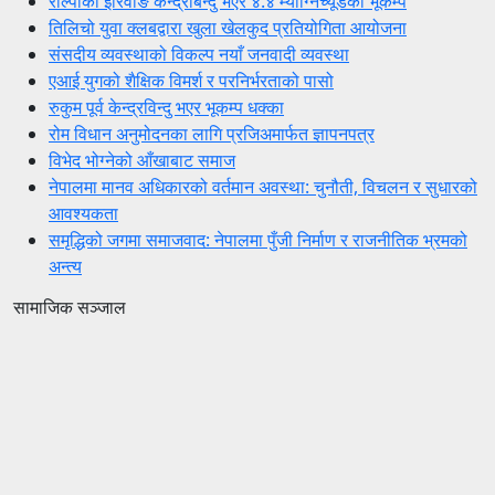
रोल्पाको इरिवाङ केन्द्रबिन्दु भएर ४.४ म्याग्निच्यूडको भूकम्प
तिलिचो युवा क्लबद्वारा खुला खेलकुद प्रतियोगिता आयोजना
संसदीय व्यवस्थाको विकल्प नयाँ जनवादी व्यवस्था
एआई युगको शैक्षिक विमर्श र परनिर्भरताको पासो
रुकुम पूर्व केन्द्रविन्दु भएर भूकम्प धक्का
रोम विधान अनुमोदनका लागि प्रजिअमार्फत ज्ञापनपत्र
विभेद भोग्नेको आँखाबाट समाज
नेपालमा मानव अधिकारको वर्तमान अवस्था: चुनौती, विचलन र सुधारको
आवश्यकता
समृद्धिको जगमा समाजवाद: नेपालमा पुँजी निर्माण र राजनीतिक भ्रमको
अन्त्य
सामाजिक सञ्जाल