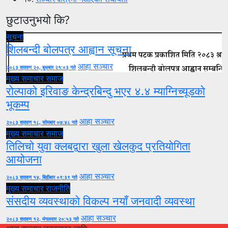
छुटाउनुभयो कि?
सूचना
शिलबन्दी बोलपत्र आह्वान सूचना
आहा सञ्चार
२०८३ श्रावण २०, बुधबार २१:०३ गते
मुख्य समाचार
समाज
रोल्पाको इरिवाङ केन्द्रबिन्दु भएर ४.४ म्याग्निच्यूडको
भूकम्प
आहा सञ्चार
२०८३ श्रावण १८, सोमबार ०७:४८ गते
मुख्य समाचार
समाज
तिलिचो युवा क्लबद्वारा खुला खेलकुद प्रतियोगिता
आयोजना
आहा सञ्चार
२०८३ श्रावण १४, बिहीबार ०९:३९ गते
मुख्य समाचार
राजनीति
संसदीय व्यवस्थाको विकल्प नयाँ जनवादी व्यवस्था
आहा सञ्चार
२०८३ श्रावण १२, मंगलवार २०:५३ गते