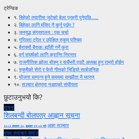
ट्रेन्डिङ
१.
बिहेको तयारीमा जुटेको बेला प्रहरी पुगेपछि......
२.
बिहेका लागि मंसिर नै कुर्नु पर्छर ?
३.
जनयुद्ध संग्रहालय : एक चर्चा
४.
गुरिल्ला ट्रेल र उपेक्षित रुकुम पश्चिम
५.
बैराक्यौ बैराक: ह्याँती गर्ने कुरा
६.
वर्ग संघर्षको लागि क्रान्ति निरन्तर
७.
राजनीतिक झोला बोक्नु र सधैंभरी एउटै अध्यक्ष हुनु राम्रो होईन
८.
रुकुमैको सेरो र फेरो गीतको भिडियो सार्बजनिक
९.
योजना सम्पन्न हुने समयमा सम्झौता नै भएनन्
१०.
सञ्चार क्षेत्रमा नआएको संघीयता
छुटाउनुभयो कि?
सूचना
शिलबन्दी बोलपत्र आह्वान सूचना
आहा सञ्चार
२०८३ श्रावण २०, बुधबार २१:०३ गते
मुख्य समाचार
समाज