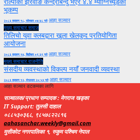
रोल्पाको इरिवाङ केन्द्रबिन्दु भएर ४.४ म्याग्निच्यूडको
भूकम्प
आहा सञ्चार
२०८३ श्रावण १८, सोमबार ०७:४८ गते
मुख्य समाचार
समाज
तिलिचो युवा क्लबद्वारा खुला खेलकुद प्रतियोगिता
आयोजना
आहा सञ्चार
२०८३ श्रावण १४, बिहीबार ०९:३९ गते
मुख्य समाचार
राजनीति
संसदीय व्यवस्थाको विकल्प नयाँ जनवादी व्यवस्था
आहा सञ्चार
२०८३ श्रावण १२, मंगलवार २०:५३ गते
आहा सञ्चार डटकमका लागि
सञ्चालक/प्रधान सम्पादक : मेगराज खड्का
IT Support: तुलसी दाहाल
०८८५३०३६८, ९८५७८२२८१६
aahasanchar.weekly@gmail.com
मुसीकोट नगरपालिका १, रुकुम पश्चिम नेपाल