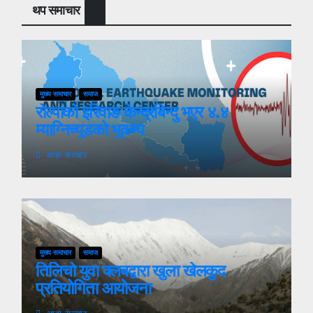
थप समाचार
मुख्य समाचार
समाज
रोल्पाको इरिवाङ केन्द्रबिन्दु भएर ४.४
म्याग्निच्यूडको भूकम्प
आहा सञ्चार
मुख्य समाचार
समाज
तिलिचो युवा क्लबद्वारा खुला खेलकुद
प्रतियोगिता आयोजना