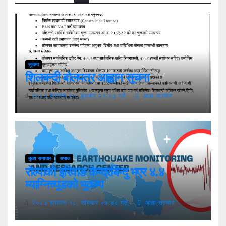
सूचना
शिलबन्दी बोलपत्र आह्वान सूचना
२०८३ श्रावण २०, बुधबार २१:०३ गते
आहा सञ्चार
मुख्य समाचार
समाज
रोल्पाको इरिवाङ केन्द्रबिन्दु भएर ४.४
म्याग्निच्यूडको भूकम्प
२०८३ श्रावण १८, सोमबार ०७:४८ गते
आहा सञ्चार