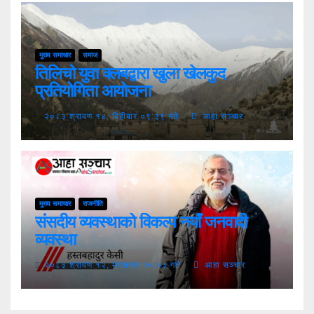
मुख्य समाचार
समाज
तिलिचो युवा क्लबद्वारा खुला खेलकुद
प्रतियोगिता आयोजना
२०८३ श्रावण १४, बिहीबार ०९:३९ गते
आहा सञ्चार
मुख्य समाचार
राजनीति
संसदीय व्यवस्थाको विकल्प नयाँ जनवादी
व्यवस्था
२०८३ श्रावण १२, मंगलवार २०:५३ गते
आहा सञ्चार