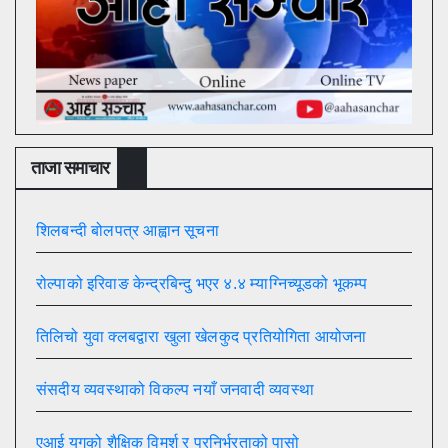
ताजा समाचार
शिलबन्दी बोलपत्र आह्वान सूचना
रोल्पाको इरिवाङ केन्द्रबिन्दु भएर ४.४ म्याग्निच्यूडको भूकम्प
तिलिचो युवा क्लबद्वारा खुला खेलकुद प्रतियोगिता आयोजना
संसदीय व्यवस्थाको विकल्प नयाँ जनवादी व्यवस्था
एआई युगको शैक्षिक विमर्श र परनिर्भरताको पासो