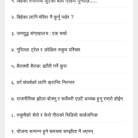
१.
बिहेको तयारीमा जुटेको बेला प्रहरी पुगेपछि......
२.
बिहेका लागि मंसिर नै कुर्नु पर्छर ?
३.
जनयुद्ध संग्रहालय : एक चर्चा
४.
गुरिल्ला ट्रेल र उपेक्षित रुकुम पश्चिम
५.
बैराक्यौ बैराक: ह्याँती गर्ने कुरा
६.
वर्ग संघर्षको लागि क्रान्ति निरन्तर
७.
राजनीतिक झोला बोक्नु र सधैंभरी एउटै अध्यक्ष हुनु राम्रो होईन
८.
रुकुमैको सेरो र फेरो गीतको भिडियो सार्बजनिक
९.
योजना सम्पन्न हुने समयमा सम्झौता नै भएनन्