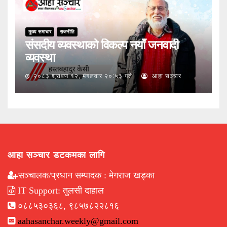
मुख्य समाचार
राजनीति
संसदीय व्यवस्थाको विकल्प नयाँ जनवादी
व्यवस्था
२०८३ श्रावण १२, मंगलवार २०:५३ गते
आहा सञ्चार
आहा सञ्चार डटकमका लागि
सञ्चालक/प्रधान सम्पादक : मेगराज खड्का
IT Support: तुलसी दाहाल
०८८५३०३६८, ९८५७८२२८१६
aahasanchar.weekly@gmail.com