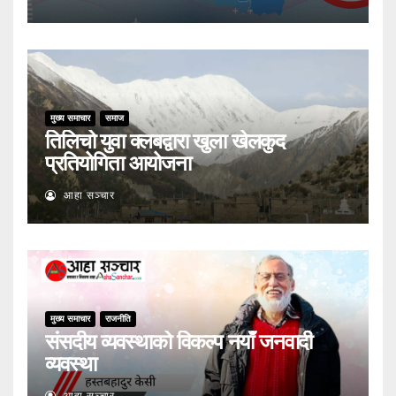
मुख्य समाचार
समाज
तिलिचो युवा क्लबद्वारा खुला खेलकुद
प्रतियोगिता आयोजना
आहा सञ्चार
मुख्य समाचार
राजनीति
संसदीय व्यवस्थाको विकल्प नयाँ जनवादी
व्यवस्था
आहा सञ्चार