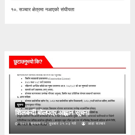
१०.
सञ्चार क्षेत्रमा नआएको संघीयता
छुटाउनुभयो कि?
सूचना
शिलबन्दी बोलपत्र आह्वान सूचना
२०८३ श्रावण २०, बुधबार २१:०३ गते
आहा सञ्चार