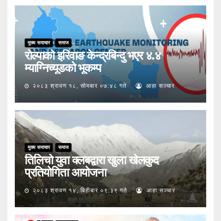
मुख्य समाचार
समाज
रोल्पाको इरिवाङ केन्द्रबिन्दु भएर ४.४
म्याग्निच्यूडको भूकम्प
२०८३ श्रावण १८, सोमबार ०७:४८ गते
आहा सञ्चार
मुख्य समाचार
समाज
तिलिचो युवा क्लबद्वारा खुला खेलकुद
प्रतियोगिता आयोजना
२०८३ श्रावण १४, बिहीबार ०९:३९ गते
आहा सञ्चार