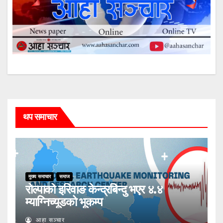
थप समाचार
मुख्य समाचार
समाज
रोल्पाको इरिवाङ केन्द्रबिन्दु भएर ४.४
म्याग्निच्यूडको भूकम्प
आहा सञ्चार