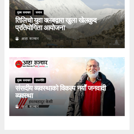
मुख्य समाचार
समाज
तिलिचो युवा क्लबद्वारा खुला खेलकुद
प्रतियोगिता आयोजना
आहा सञ्चार
मुख्य समाचार
राजनीति
संसदीय व्यवस्थाको विकल्प नयाँ जनवादी
व्यवस्था
आहा सञ्चार