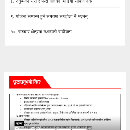
८.
रुकुमैको सेरो र फेरो गीतको भिडियो सार्बजनिक
९.
योजना सम्पन्न हुने समयमा सम्झौता नै भएनन्
१०.
सञ्चार क्षेत्रमा नआएको संघीयता
छुटाउनुभयो कि?
सूचना