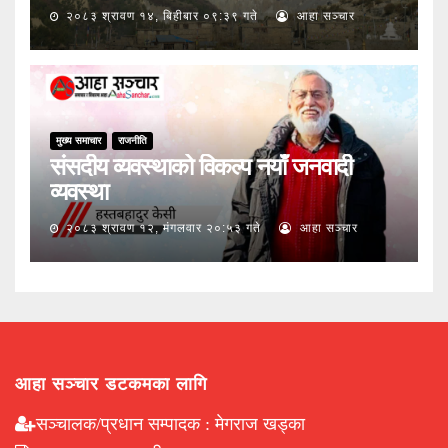
२०८३ श्रावण १४, बिहीबार ०९:३९ गते
आहा सञ्चार
मुख्य समाचार
राजनीति
संसदीय व्यवस्थाको विकल्प नयाँ जनवादी
व्यवस्था
२०८३ श्रावण १२, मंगलवार २०:५३ गते
आहा सञ्चार
आहा सञ्चार डटकमका लागि
सञ्चालक/प्रधान सम्पादक : मेगराज खड्का