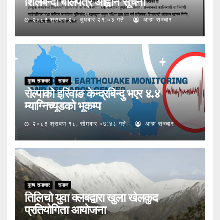
शिलबन्दी बोलपत्र आह्वान सूचना
२०८३ श्रावण २०, बुधबार २१:०३ गते
आहा सञ्चार
मुख्य समाचार
समाज
रोल्पाको इरिवाङ केन्द्रबिन्दु भएर ४.४
म्याग्निच्यूडको भूकम्प
२०८३ श्रावण १८, सोमबार ०७:४८ गते
आहा सञ्चार
मुख्य समाचार
समाज
तिलिचो युवा क्लबद्वारा खुला खेलकुद
प्रतियोगिता आयोजना