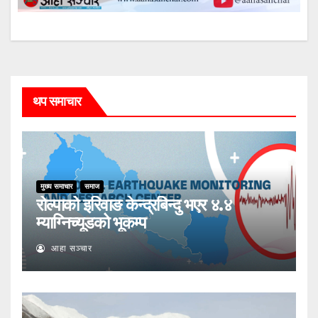
थप समाचार
मुख्य समाचार
समाज
रोल्पाको इरिवाङ केन्द्रबिन्दु भएर ४.४
म्याग्निच्यूडको भूकम्प
आहा सञ्चार