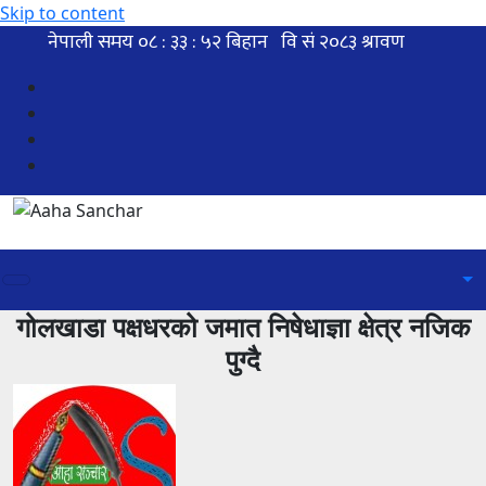
Skip to content
गोलखाडा पक्षधरको जमात निषेधाज्ञा क्षेत्र नजिक
पुग्दै