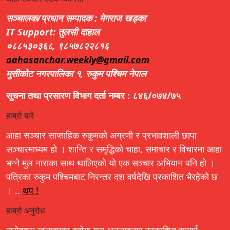
सञ्चालक/प्रधान सम्पादक : मेगराज खड्का
IT Support: तुलसी दाहाल
०८८५३०३६८, ९८५७८२२८१६
aahasanchar.weekly@gmail.com
मुसीकोट नगरपालिका १, रुकुम पश्चिम नेपाल
सूचना तथा प्रसारण विभाग दर्ता नम्बर : ८४६/०७४/७५
हाम्रो बारे
आहा सञ्चार साप्ताहिक रुकुमको अग्रणी र प्रभावशाली छापा
सञ्चारमाध्यम हो । शान्ति र समृद्धिको चाहा, समाचार र विचारमा आहा
भन्ने मुल नाराका साथ थालिएको यो एक सञ्चार अभियान पनि हो ।
पत्रिका रुकुम पश्चिमबाट निरन्तर दश वर्षदेखि प्रकाशित भैरहेको छ
। ..
थप !
हाम्रो अनुरोध
स्रोतहरू खुलाइएका बाहेक यस अनलाइनमा प्रकाशित सम्पूर्ण