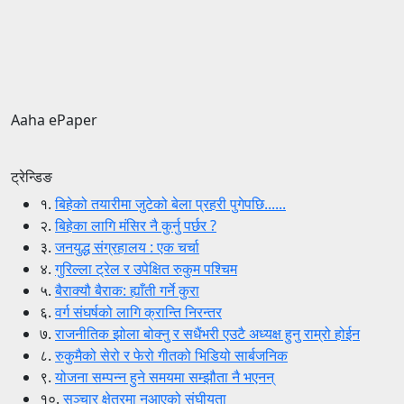
Aaha ePaper
ट्रेन्डिङ
१.
बिहेको तयारीमा जुटेको बेला प्रहरी पुगेपछि......
२.
बिहेका लागि मंसिर नै कुर्नु पर्छर ?
३.
जनयुद्ध संग्रहालय : एक चर्चा
४.
गुरिल्ला ट्रेल र उपेक्षित रुकुम पश्चिम
५.
बैराक्यौ बैराक: ह्याँती गर्ने कुरा
६.
वर्ग संघर्षको लागि क्रान्ति निरन्तर
७.
राजनीतिक झोला बोक्नु र सधैंभरी एउटै अध्यक्ष हुनु राम्रो होईन
८.
रुकुमैको सेरो र फेरो गीतको भिडियो सार्बजनिक
९.
योजना सम्पन्न हुने समयमा सम्झौता नै भएनन्
१०.
सञ्चार क्षेत्रमा नआएको संघीयता