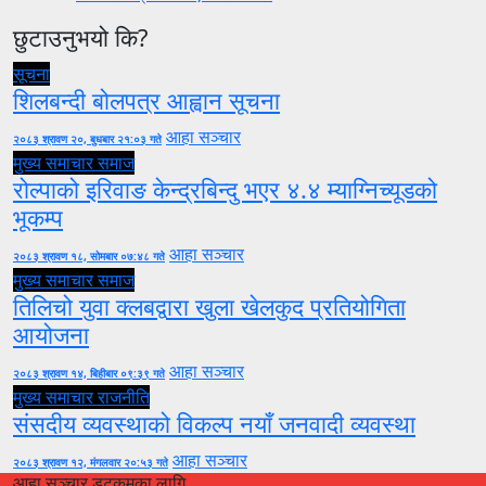
छुटाउनुभयो कि?
सूचना
शिलबन्दी बोलपत्र आह्वान सूचना
आहा सञ्चार
२०८३ श्रावण २०, बुधबार २१:०३ गते
मुख्य समाचार
समाज
रोल्पाको इरिवाङ केन्द्रबिन्दु भएर ४.४ म्याग्निच्यूडको
भूकम्प
आहा सञ्चार
२०८३ श्रावण १८, सोमबार ०७:४८ गते
मुख्य समाचार
समाज
तिलिचो युवा क्लबद्वारा खुला खेलकुद प्रतियोगिता
आयोजना
आहा सञ्चार
२०८३ श्रावण १४, बिहीबार ०९:३९ गते
मुख्य समाचार
राजनीति
संसदीय व्यवस्थाको विकल्प नयाँ जनवादी व्यवस्था
आहा सञ्चार
२०८३ श्रावण १२, मंगलवार २०:५३ गते
आहा सञ्चार डटकमका लागि