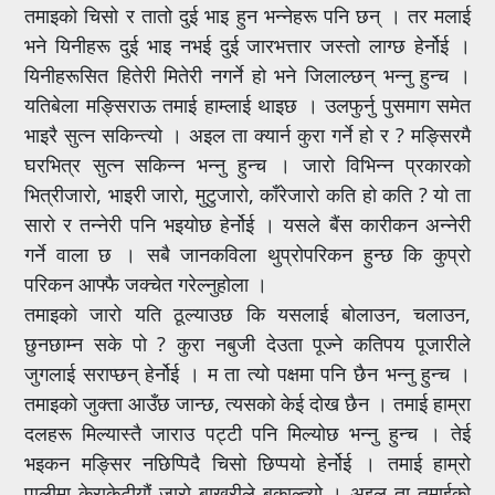
तमाइको चिसो र तातो दुई भाइ हुन भन्नेहरू पनि छन् । तर मलाई
भने यिनीहरू दुई भाइ नभई दुई जारभत्तार जस्तो लाग्छ हेर्नोई ।
यिनीहरूसित हितेरी मितेरी नगर्ने हो भने जिलाल्छन् भन्नु हुन्च ।
यतिबेला मङ्सिराऊ तमाई हाम्लाई थाइछ । उलफुर्नु पुसमाग समेत
भाइरै सुत्न सकिन्त्यो । अइल ता क्यार्न कुरा गर्ने हो र ? मङ्सिरमै
घरभित्र सुत्न सकिन्न भन्नु हुन्च । जारो विभिन्न प्रकारको
भित्रीजारो, भाइरी जारो, मुटुजारो, काँरेजारो कति हो कति ? यो ता
सारो र तन्नेरी पनि भइयोछ हेर्नोई । यसले बैंस कारीकन अन्नेरी
गर्ने वाला छ । सबै जानकविला थुप्रोपरिकन हुन्छ कि कुप्रो
परिकन आफ्फै जक्चेत गरेल्नुहोला ।
तमाइको जारो यति ठूल्याउछ कि यसलाई बोलाउन, चलाउन,
छुनछाम्न सके पो ? कुरा नबुजी देउता पूज्ने कतिपय पूजारीले
जुगलाई सराप्छन् हेर्नोई । म ता त्यो पक्षमा पनि छैन भन्नु हुन्च ।
तमाइको जुक्ता आउँछ जान्छ, त्यसको केई दोख छैन । तमाई हाम्रा
दलहरू मिल्यास्तै जाराउ पट्टी पनि मिल्योछ भन्नु हुन्च । तेई
भइकन मङ्सिर नछिप्पिदै चिसो छिप्पयो हेर्नोई । तमाई हाम्रो
पालीमा केराकेटीयौं जारो बाख्रीले बुकाल्त्यो । अइल ता तमाईको