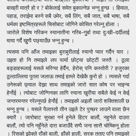
बाख्री मात्रै हो र ? बोकेलाई समेत बुकाल्नेछ भन्नु हुन्छ । हिमाल,
पहाड, तराईमा बस्ने सबै उमेर, सबै लिंग, सबै जात, सबै भाषा, सबै
धर्मका इष्टमित्रहरूले चिसोबाट जोगिने कोसित गरेल्नु होला ।
जारोले विशेष गरिकन स्यानातीना गरिब–गुुर्बा तथा दुःखी–दर्दीलाई
माया गर्दै खुुप्पै पछ्याउँछ भन्नु हुन्च ।
त्यसमा पनि आँज तमाइका बुराबुरीलाई स्यानो प्यार गर्दैन यार ।
उइता हो नि तमाइले लप पार्या छोट्या छोट्टी जस्तै । ठूला
बड्डाहरूलाई यसले मरिग्या हेर्दैन, हेरोस् पनि कस्तोरी ? हजुरका
ठूल्ठाल्लिया पुत्ला जलाऊ तमाई हाम्ले देखेकै कुरो हो । त्यसले गर्दा
उनेरूको छ्याल देख्ना साथ तमाइको जारो सात कोष पर भाइन्च
हेर्नोई । त्योबाट जोग्गिनका लागि स्याना खुरीया सबैले केई न केई
जन्तरमन्तर गरेल्नुपर्छ हेर्नोई । तमाइको अइलौं जारो शक्तिशाली छ
भन्नु हुन्च । यसले पैलास्तो तीन उइले टेर पुच्छर लाउने वाला छैन
क्यारै । जारोबाट सुरक्षा गर्न हुनेले हिटर बालौं, नहुनेले दाउरा
बालौं, त्यो पनि नहुँनेले दारा बजाउँदै सप्पै जना सात्तै चोच्किनु होला
। रिसको झोक्ले राँको बाली, हाँको हाली, सरक तताए पनि तमाइको