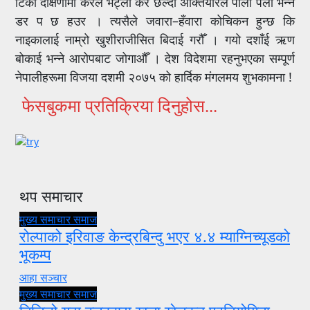
टिको दक्षिणामा करले भेट्ला कर छल्दा अक्तियारले पाला पर्ला भन्ने
डर प छ हउर । त्यसैले जवारा–हँवारा कोचिकन हुन्छ कि
नाइकालाई नाम्रो खुशीराजीसित बिदाई गरौँ । गयो दशाँई ऋण
बोकाई भन्ने आरोपबाट जोगाऔँ । देश विदेशमा रहनुभएका सम्पूर्ण
नेपालीहरूमा विजया दशमी २०७५ को हार्दिक मंगलमय शुभकामना !
फेसबुकमा प्रतिक्रिया दिनुहोस...
थप समाचार
मुख्य समाचार
समाज
रोल्पाको इरिवाङ केन्द्रबिन्दु भएर ४.४ म्याग्निच्यूडको
भूकम्प
आहा सञ्चार
मुख्य समाचार
समाज