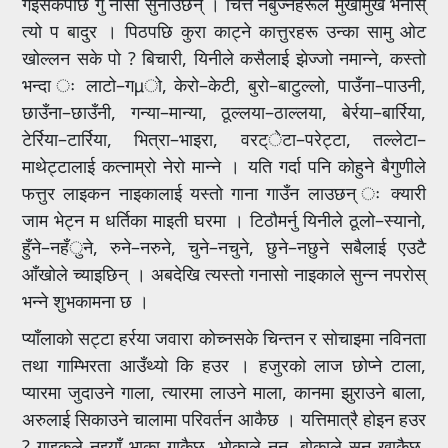
गइसकेपछि गुँ नासो सुनाउँछन् । चित्त नबुज्नेहरूले मुखामुख भनोस्
त्यो प बादुर । पिठपछि कुरा काट्ने कात्तुरहरू उन्का सामु ओट
खोल्लन सके पो ? बिचारी, यिनीले कसैलाई झेज्जो नमान्ने, कस्तो
भन्दा ः लाटो–गµो, केरो–केटी, बुरो–बाटुल्लो, पाउँना–पाउनी,
छाउँना–छाउँनी, गन्या–मान्या, ठूल्लया–ठाल्लया, बेर्रया–बार्रिया,
टेर्रिया–टार्रिया, भित्रा–भाइरा, वरट्ेटा–परेट्टा, तल्लेटा–
माथेट्टालाई कत्नाम्रो नेरो मान्ने । यति गर्दा पनि कोहुने बैगुणीले
फत्तुर लाइकन नाइकालाई यस्तो गाना गाउँन लाउछन् ः क्यारी
जाम भेट्न म धर्तिका माइती घरमा । टिठौमर्नु यिनीले ठूलो–स्यानो,
हुँने–नहँुने, रुने–नरुने, चुने–नचुने, छुने–नछुने सबैलाई एउटै
आँखोले च्याइछिन् । अबदेखि त्यस्तो गनासो नाइकाले सुन्न नपरोस्
भन्ने शुभकामना छ ।
प्याँलाको सट्टा हर्रया जवारा कोच्नसके चिन्तन र सोचाइमा नविनता
तथा गाम्भिरता आउँथ्यो कि हउर । हजुरको लाज छोप्ने टाला,
प्यारमा जुदाउने गाला, त्यारमा लाउने माला, कानमा झुराउने बाला,
अरुलाई सिकाउने चालामा परिवर्तन आकैछ । यत्तिमात्रै होइन हउर
? गाइकले नइयाँ भाका गाकैछ, भोकाले नुन, बोकाले सुन खाकैछ,