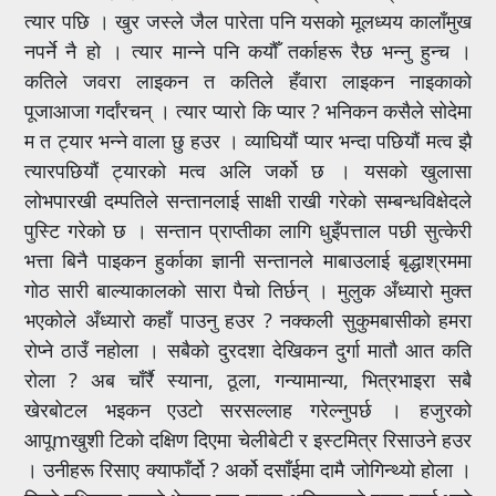
त्यार पछि । खुर जस्ले जैल पारेता पनि यसको मूलध्यय कालाँमुख
नपर्ने नै हो । त्यार मान्ने पनि कयौँ तर्काहरू रैछ भन्नु हुन्च ।
कतिले जवरा लाइकन त कतिले हँवारा लाइकन नाइकाको
पूजाआजा गर्दांरचन् । त्यार प्यारो कि प्यार ? भनिकन कसैले सोदेमा
म त ट्यार भन्ने वाला छु हउर । व्याघियौं प्यार भन्दा पछियौं मत्व झै
त्यारपछियौं ट्यारको मत्व अलि जर्को छ । यसको खुलासा
लोभपारखी दम्पतिले सन्तानलाई साक्षी राखी गरेको सम्बन्धविक्षेदले
पुस्टि गरेको छ । सन्तान प्राप्तीका लागि धुइँपत्ताल पछी सुत्केरी
भत्ता बिनै पाइकन हुर्काका ज्ञानी सन्तानले माबाउलाई बृद्धाश्रममा
गोठ सारी बाल्याकालको सारा पैचो तिर्छन् । मुलुक अँध्यारो मुक्त
भएकोले अँध्यारो कहाँ पाउनु हउर ? नक्कली सुकुमबासीको हमरा
रोप्ने ठाउँ नहोला । सबैको दुरदशा देखिकन दुर्गा मातौ आत कति
रोला ? अब चाँर्रै स्याना, ठूला, गन्यामान्या, भित्रभाइरा सबै
खेरबोटल भइकन एउटो सरसल्लाह गरेल्नुपर्छ । हजुरको
आपूmखुशी टिको दक्षिण दिएमा चेलीबेटी र इस्टमित्र रिसाउने हउर
। उनीहरू रिसाए क्याफाँर्दो ? अर्को दसाँईमा दामै जोगिन्थ्यो होला ।