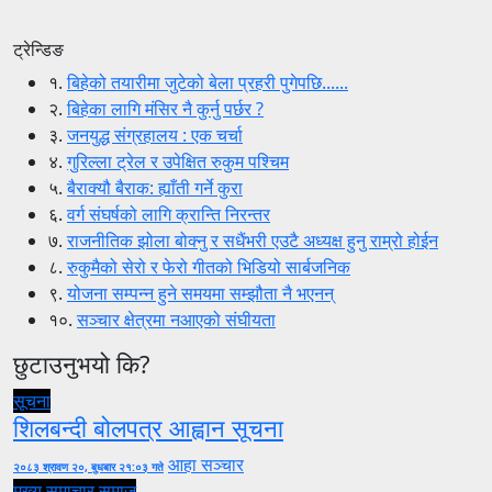
ट्रेन्डिङ
१.
बिहेको तयारीमा जुटेको बेला प्रहरी पुगेपछि......
२.
बिहेका लागि मंसिर नै कुर्नु पर्छर ?
३.
जनयुद्ध संग्रहालय : एक चर्चा
४.
गुरिल्ला ट्रेल र उपेक्षित रुकुम पश्चिम
५.
बैराक्यौ बैराक: ह्याँती गर्ने कुरा
६.
वर्ग संघर्षको लागि क्रान्ति निरन्तर
७.
राजनीतिक झोला बोक्नु र सधैंभरी एउटै अध्यक्ष हुनु राम्रो होईन
८.
रुकुमैको सेरो र फेरो गीतको भिडियो सार्बजनिक
९.
योजना सम्पन्न हुने समयमा सम्झौता नै भएनन्
१०.
सञ्चार क्षेत्रमा नआएको संघीयता
छुटाउनुभयो कि?
सूचना
शिलबन्दी बोलपत्र आह्वान सूचना
आहा सञ्चार
२०८३ श्रावण २०, बुधबार २१:०३ गते
मुख्य समाचार
समाज