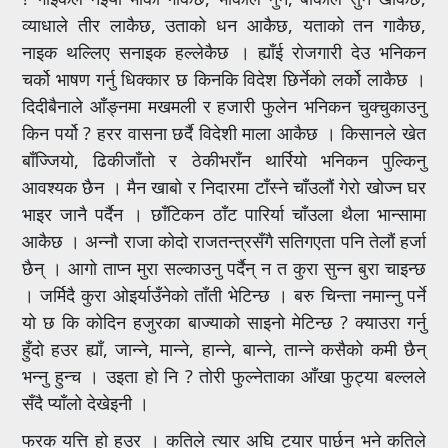
व्याधाले तीर लाकैछ, उताको धन आकैछ, यताको तन गाकैछ,
नाइक थल्लिए सनाइक हल्लेकैछ । ह्याँई रोजगारी देउ भनिकन
चर्को भाषण गर्नु धिक्कार छ किनकि विदेश छिर्नेको लर्को लाकैछ ।
दिदीबैनाले आँङ्नमा मखमली र हजारी फुलेन भनिकन चुक्चुकाउनु
किन पर्यो ? हरर वासना छर्दै विदेशी माला आकैछ । किसानले खेत
बाँज्जियो, ढिकीजाँतो र ठेकीभराँन थार्रियो भनिकन पुल्किनु
आवश्यक छैन । मैन खाबो र निदारमा टाँस्ने चाँउलौं गेरो खोज्न घर
भाइर जानै पर्दैन । छाँटिकन ठाँट पारिर्या चाँउला थैला भान्सामा
आकैछ । अन्नौ राजा कोदो राजतन्त्रसँगै सतिगएता पनि तेलौं हर्जा
छैन् । आगो ताप्न मुरा सल्काउनु पर्दैन् न त कुरा सुन्न बुरा चाइन्छ
। जर्मिदै कुरा ओइर्याउँनेको ताँती भेटिन्छ । बरु चिन्ता नमान्नु पर्ने
यो छ कि कोदिन हजुरका बाज्याको साइनो मेटिन्छ ? क्याउरा गर्नु
हुँदो हउर ह्याँ, जान्ने, मान्ने, हान्ने, बान्ने, तान्ने कसैको कमी छैन्
भन्नु हुन्च । उइता हो नि ? तोरी फुल्नेताका आँखा फुट्या बल्लले
सँदै प्याँलो देखेइनी ।
फरक यत्ति हो हउर । कतिले त्यार अघि ट्यार पार्छन् भने कतिले