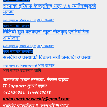
रोल्पाको इरिवाङ केन्द्रबिन्दु भएर ४.४ म्याग्निच्यूडको
भूकम्प
आहा सञ्चार
२०८३ श्रावण १८, सोमबार ०७:४८ गते
मुख्य समाचार
समाज
तिलिचो युवा क्लबद्वारा खुला खेलकुद प्रतियोगिता
आयोजना
आहा सञ्चार
२०८३ श्रावण १४, बिहीबार ०९:३९ गते
मुख्य समाचार
राजनीति
संसदीय व्यवस्थाको विकल्प नयाँ जनवादी व्यवस्था
आहा सञ्चार
२०८३ श्रावण १२, मंगलवार २०:५३ गते
आहा सञ्चार डटकमका लागि
सञ्चालक/प्रधान सम्पादक : मेगराज खड्का
IT Support: तुलसी दाहाल
०८८५३०३६८, ९८५७८२२८१६
aahasanchar.weekly@gmail.com
मुसीकोट नगरपालिका १, रुकुम पश्चिम नेपाल