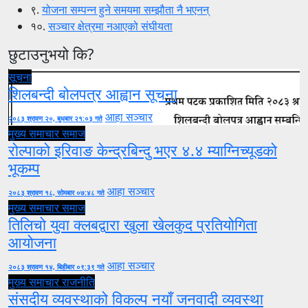
९.
योजना सम्पन्न हुने समयमा सम्झौता नै भएनन्
१०.
सञ्चार क्षेत्रमा नआएको संघीयता
छुटाउनुभयो कि?
सूचना
शिलबन्दी बोलपत्र आह्वान सूचना
आहा सञ्चार
२०८३ श्रावण २०, बुधबार २१:०३ गते
मुख्य समाचार
समाज
रोल्पाको इरिवाङ केन्द्रबिन्दु भएर ४.४ म्याग्निच्यूडको
भूकम्प
आहा सञ्चार
२०८३ श्रावण १८, सोमबार ०७:४८ गते
मुख्य समाचार
समाज
तिलिचो युवा क्लबद्वारा खुला खेलकुद प्रतियोगिता
आयोजना
आहा सञ्चार
२०८३ श्रावण १४, बिहीबार ०९:३९ गते
मुख्य समाचार
राजनीति
संसदीय व्यवस्थाको विकल्प नयाँ जनवादी व्यवस्था