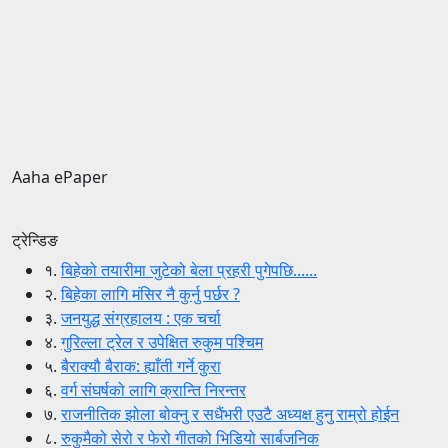
Aaha ePaper
ट्रेन्डिङ
१.
बिहेको तयारीमा जुटेको बेला प्रहरी पुगेपछि......
२.
बिहेका लागि मंसिर नै कुर्नु पर्छर ?
३.
जनयुद्ध संग्रहालय : एक चर्चा
४.
गुरिल्ला ट्रेल र उपेक्षित रुकुम पश्चिम
५.
बैराक्यौ बैराक: ह्याँती गर्ने कुरा
६.
वर्ग संघर्षको लागि क्रान्ति निरन्तर
७.
राजनीतिक झोला बोक्नु र सधैंभरी एउटै अध्यक्ष हुनु राम्रो होईन
८.
रुकुमैको सेरो र फेरो गीतको भिडियो सार्बजनिक