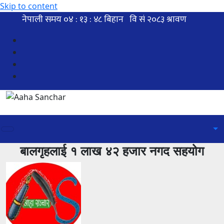
Skip to content
बालगृहलाई १ लाख ४२ हजार नगद सहयोग