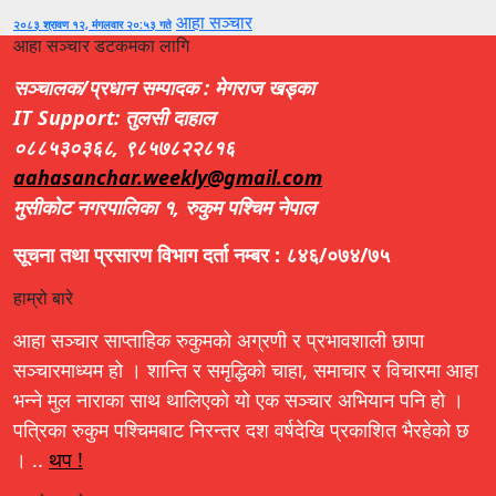
आहा सञ्चार
२०८३ श्रावण १२, मंगलवार २०:५३ गते
आहा सञ्चार डटकमका लागि
सञ्चालक/प्रधान सम्पादक : मेगराज खड्का
IT Support: तुलसी दाहाल
०८८५३०३६८, ९८५७८२२८१६
aahasanchar.weekly@gmail.com
मुसीकोट नगरपालिका १, रुकुम पश्चिम नेपाल
सूचना तथा प्रसारण विभाग दर्ता नम्बर : ८४६/०७४/७५
हाम्रो बारे
आहा सञ्चार साप्ताहिक रुकुमको अग्रणी र प्रभावशाली छापा
सञ्चारमाध्यम हो । शान्ति र समृद्धिको चाहा, समाचार र विचारमा आहा
भन्ने मुल नाराका साथ थालिएको यो एक सञ्चार अभियान पनि हो ।
पत्रिका रुकुम पश्चिमबाट निरन्तर दश वर्षदेखि प्रकाशित भैरहेको छ
। ..
थप !